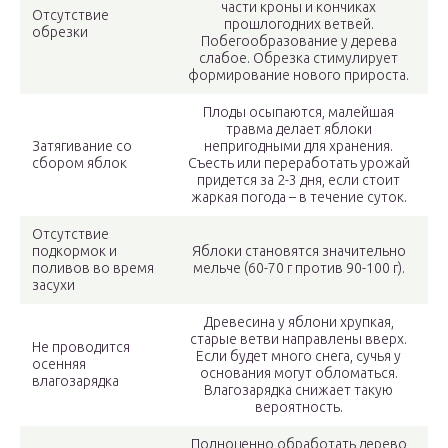
части кроны и кончиках
Отсутствие
прошлогодних ветвей.
обрезки
Побегообразование у дерева
слабое. Обрезка стимулирует
формирование нового прироста.
Плоды осыпаются, малейшая
травма делает яблоки
Затягивание со
непригодными для хранения.
сбором яблок
Съесть или переработать урожай
придется за 2-3 дня, если стоит
жаркая погода – в течение суток.
Отсутствие
подкормок и
Яблоки становятся значительно
поливов во время
мельче (60-70 г против 90-100 г).
засухи
Древесина у яблони хрупкая,
старые ветви направлены вверх.
Не проводится
Если будет много снега, сучья у
осенняя
основания могут обломаться.
влагозарядка
Влагозарядка снижает такую
вероятность.
Полноценно обработать дерево