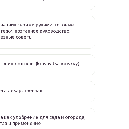
нарник своими руками: готовые
тежи, поэтапное руководство,
лезные советы
савица москвы (krasavitsa moskvy)
ега лекарственная
а как удобрение для сада и огорода,
тав и применение