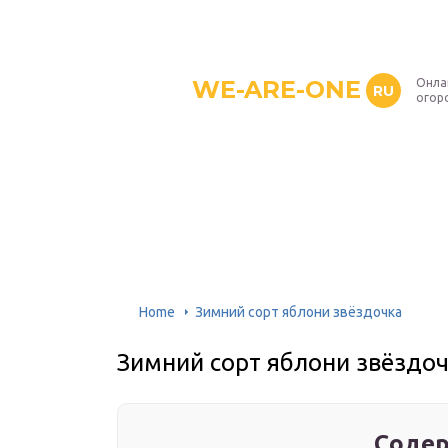
WE-ARE-ONE
Онла
RU
огор
Home
Зимний сорт яблони звёздочка
Зимний сорт яблони звёздо
Содер