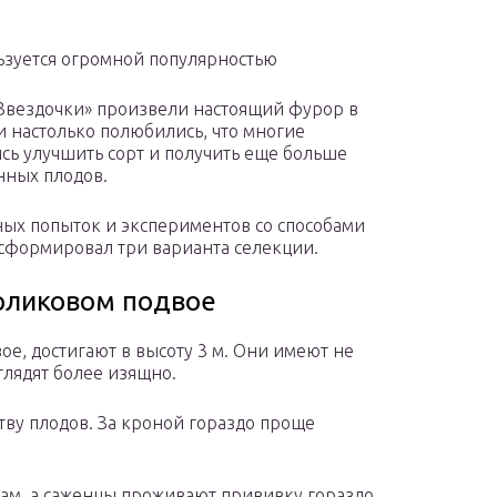
ьзуется огромной популярностью
Звездочки» произвели настоящий фурор в
ни настолько полюбились, что многие
сь улучшить сорт и получить еще больше
нных плодов.
ных попыток и экспериментов со способами
сформировал три варианта селекции.
рликовом подвое
е, достигают в высоту 3 м. Они имеют не
глядят более изящно.
ству плодов. За кроной гораздо проще
рам, а саженцы проживают прививку гораздо