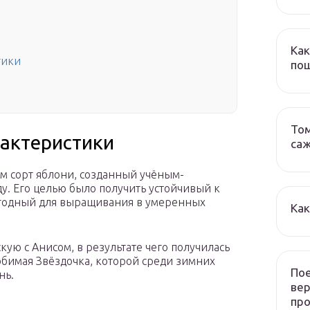
Как
тики
пош
Том
рактеристики
са
м сорт яблони, созданный учёным-
у. Его целью было получить устойчивый к
игодный для выращивания в умеренных
Как
кую с Анисом, в результате чего получилась
бимая Звёздочка, которой среди зимних
Пое
нь.
ве
пр