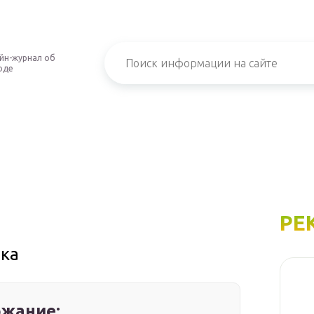
йн-журнал об
оде
РЕ
чка
жание: