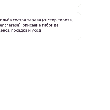
ильба сестра тереза (систер тереза,
ter theresa): описание гибрида
енса, посадка и уход