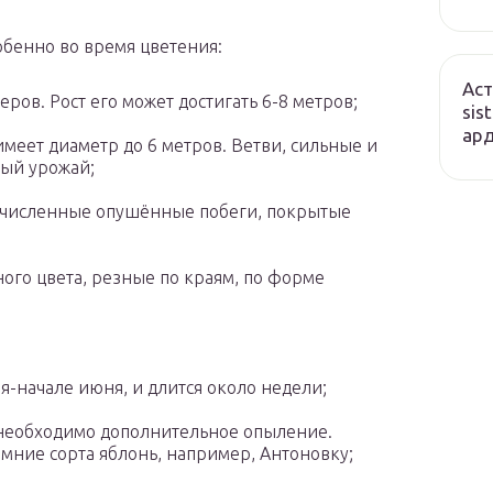
обенно во время цветения:
Аст
ров. Рост его может достигать 6-8 метров;
sis
ард
имеет диаметр до 6 метров. Ветви, сильные и
ый урожай;
очисленные опушённые побеги, покрытые
ного цвета, резные по краям, по форме
ая-начале июня, и длится около недели;
необходимо дополнительное опыление.
имние сорта яблонь, например, Антоновку;