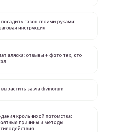
 посадить газон своими руками:
аговая инструкция
ат аляска: отзывы + фото тех, кто
жал
 вырастить salvia divinorum
дания крольчихой потомства:
роятные причины и методы
отиводействия