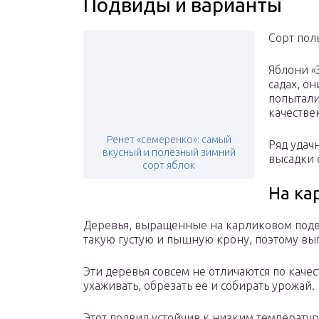
Подвиды и варианты
Сорт пол
Яблони «
садах, о
попытали
качестве
Ренет «семеренко»: самый
Ряд удач
вкусный и полезный зимний
высадки 
сорт яблок
На ка
Деревья, выращенные на карликовом подво
такую густую и пышную крону, поэтому вы
Эти деревья совсем не отличаются по каче
ухаживать, обрезать ее и собирать урожай.
Этот подвид устойчив к низким температу