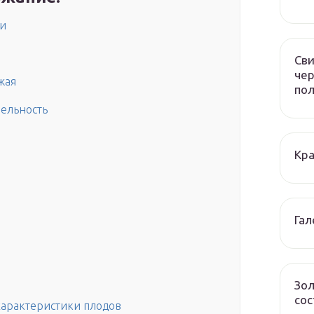
ки
Сви
чер
жая
по
бельность
Кра
Гал
Зол
сос
характеристики плодов