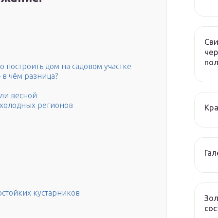
Сви
чер
по
о построить дом на садовом участке
 в чём разница?
или весной
 холодных регионов
Кра
Гал
стойких кустарников
Зол
сос