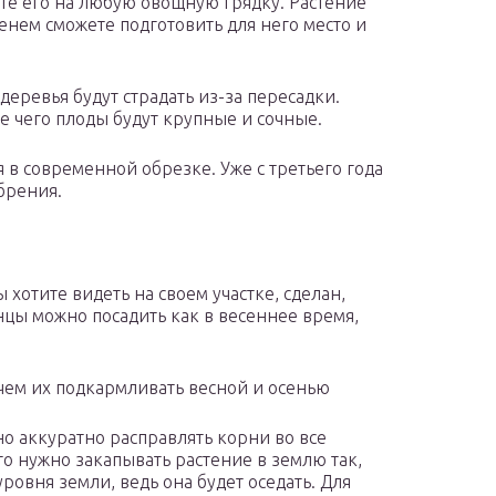
те его на любую овощную грядку. Растение
менем сможете подготовить для него место и
деревья будут страдать из-за пересадки.
е чего плоды будут крупные и сочные.
 в современной обрезке. Уже с третьего года
брения.
 хотите видеть на своем участке, сделан,
енцы можно посадить как в весеннее время,
 чем их подкармливать весной и осенью
но аккуратно расправлять корни во все
то нужно закапывать растение в землю так,
ровня земли, ведь она будет оседать. Для