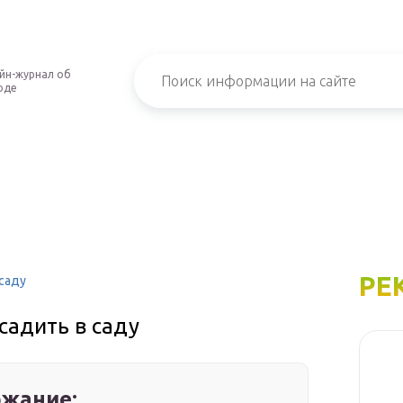
йн-журнал об
оде
РЕ
саду
садить в саду
жание: