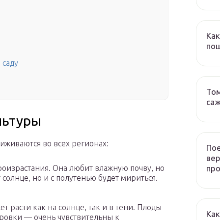
Как
пош
 саду
Том
са
льтуры
иживаются во всех регионах:
Пое
ве
пр
роизрастания. Она любит влажную почву, но
 солнце, но и с полутенью будет мириться.
 расти как на солнце, так и в тени. Плоды
Как
ировки — очень чувствительны к