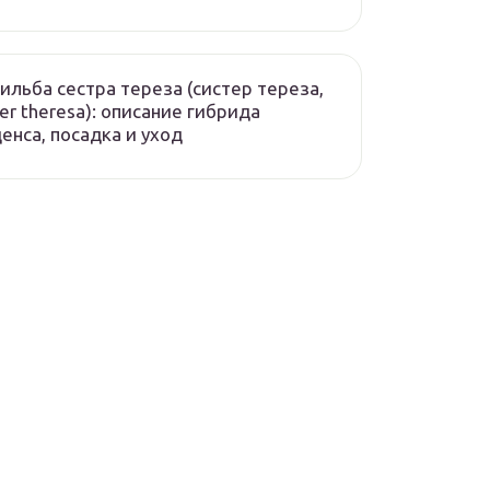
ильба сестра тереза (систер тереза,
ter theresa): описание гибрида
енса, посадка и уход