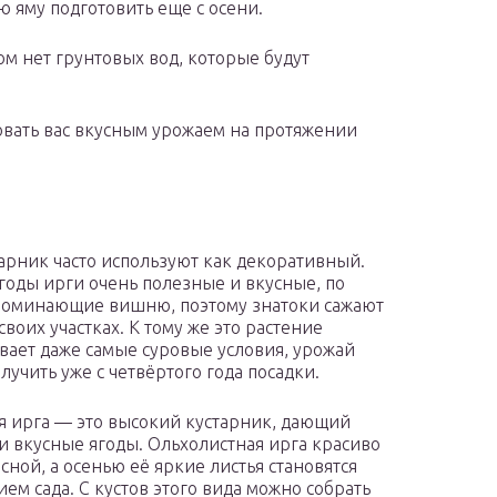
 яму подготовить еще с осени.
ом нет грунтовых вод, которые будут
вать вас вкусным урожаем на протяжении
тарник часто используют как декоративный.
годы ирги очень полезные и вкусные, по
поминающие вишню, поэтому знатоки сажают
своих участках. К тому же это растение
ает даже самые суровые условия, урожай
лучить уже с четвёртого года посадки.
я ирга — это высокий кустарник, дающий
и вкусные ягоды. Ольхолистная ирга красиво
сной, а осенью её яркие листья становятся
ем сада. С кустов этого вида можно собрать