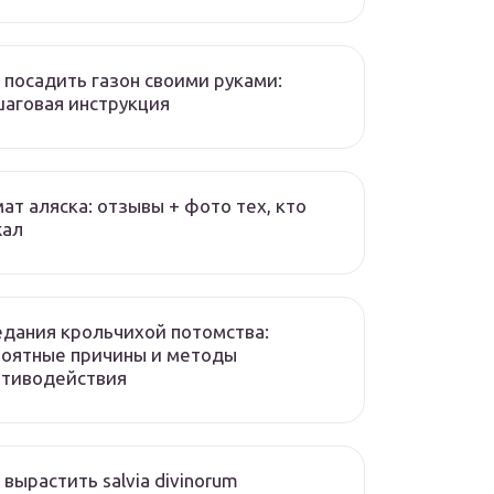
 посадить газон своими руками:
аговая инструкция
ат аляска: отзывы + фото тех, кто
жал
дания крольчихой потомства:
роятные причины и методы
отиводействия
 вырастить salvia divinorum