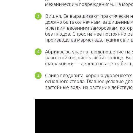
механическим повреждениям. На моро
Вишня. Ее выращивают практически на
должно быть солнечным, защищенным о
и легким весенним заморозкам, котор
без плодов. Спрос на нее постоянно р
производства мармелада, пудингов и д
Абрикос вступает в плодоношение на 3
влагостойкое, очень любит солнце. Ве
фатальными — дерево останется без цв
Слива плодовита, хорошо укореняется
основного ствола. Главное условие дл
застойные воды на растение действую