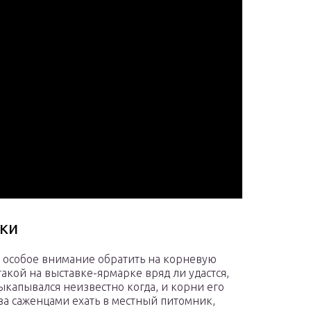
ки
 особое внимание обратить на корневую
акой на выставке-ярмарке вряд ли удастся,
выкапывался неизвестно когда, и корни его
за саженцами ехать в местный питомник,