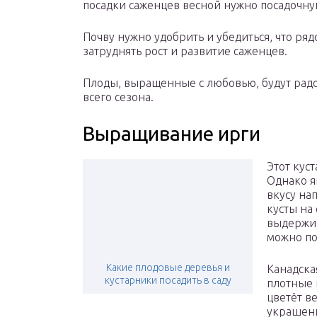
посадки саженцев весной нужно посадочную
Почву нужно удобрить и убедиться, что ряд
затруднять рост и развитие саженцев.
Плоды, выращенные с любовью, будут радо
всего сезона.
Выращивание ирги
Этот кус
Однако я
вкусу на
кусты на 
выдержив
можно по
Какие плодовые деревья и
Канадска
кустарники посадить в саду
плотные 
цветёт ве
украшени