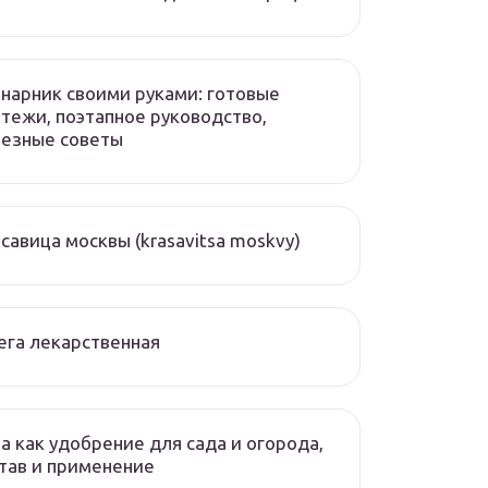
нарник своими руками: готовые
тежи, поэтапное руководство,
лезные советы
савица москвы (krasavitsa moskvy)
ега лекарственная
а как удобрение для сада и огорода,
тав и применение