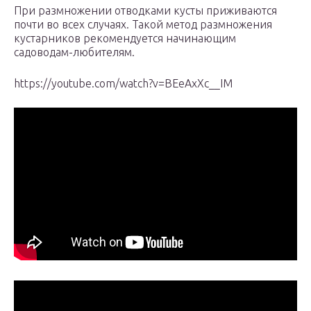
При размножении отводками кусты приживаются
почти во всех случаях. Такой метод размножения
кустарников рекомендуется начинающим
садоводам-любителям.
https://youtube.com/watch?v=BEeAxXc__IM