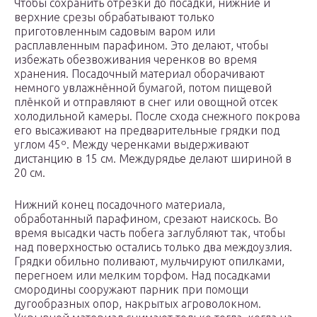
Чтобы сохранить отрезки до посадки, нижние и
верхние срезы обрабатывают только
приготовленным садовым варом или
расплавленным парафином. Это делают, чтобы
избежать обезвоживания черенков во время
хранения. Посадочный материал оборачивают
немного увлажнённой бумагой, потом пищевой
плёнкой и отправляют в снег или овощной отсек
холодильной камеры. После схода снежного покрова
его высаживают на предварительные грядки под
углом 45º. Между черенками выдерживают
дистанцию в 15 см. Междурядье делают шириной в
20 см.
Нижний конец посадочного материала,
обработанный парафином, срезают наискось. Во
время высадки часть побега заглубляют так, чтобы
над поверхностью остались только два междоузлия.
Грядки обильно поливают, мульчируют опилками,
перегноем или мелким торфом. Над посадками
смородины сооружают парник при помощи
дугообразных опор, накрытых агроволокном.