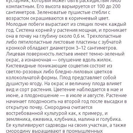
кустарник, который может быть раскидистым либо
компактным. Его высота варьируется от 100 до 200
сантиметров. Зеленоватые пушистые стебли с
возрастом окрашиваются в коричневый цвет.
Молодые побеги вырастают из спящих почек каждый
год. Система корней у растения мощная, и проникает
она в почву на глубину около 0,6 м. Трехлопастные
либо пятилопастные листовые пластины с зубчатой
кромкой обладают диаметром 3–12 сантиметров.
Лицевая поверхность листьев имеет темно-зеленый
окрас, а изнаночная ― опушение вдоль жилок.
Кистевидные поникающие соцветия состоят из
светло-розовых либо бледно-лиловых цветков
колокольчатой формы. Плод представляет собой
душистую ягоду. На окрас и величину плода влияет
вид и сорт растения. Цветение наблюдается в мае и
июне, а плодоношение ― в июле и августе. Растение
начинает плодоносить на второй год после высадки в
открытую почву. Смородина считается
востребованной культурой как, к примеру, и
земляника, ежевика, клубника, малина и голубика.
Ее культивируют садоводы на своих участках, а также
смородину выращивают в промышленных