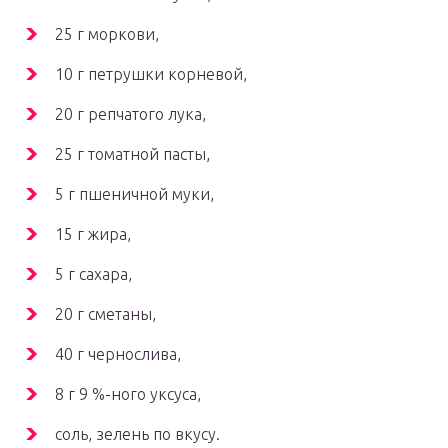
25 г моркови,
10 г петрушки корневой,
20 г репчатого лука,
25 г томатной пасты,
5 г пшеничной муки,
15 г жира,
5 г сахара,
20 г сметаны,
40 г чернослива,
8 г 9 %-ного уксуса,
соль, зелень по вкусу.