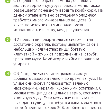
С недельного возраста в меню добавляется
молотое зерно − кукуруза, овес, ячмень. Также
разрешается понемногу вводить комбикорм. На
данном этапе активно растущему молодняку
требуется много минеральных веществ. В
качестве источников минералов можно
использовать известку, мел, ракушечник.
В 2 недели пищеварительная система птиц
достаточно окрепла, поэтому цыплятам дают в
небольших количествах пищу, богатую
клетчаткой − жмых от подсолнечника, отруби,
травяную муку. Комбикорм и яйца из рациона
убирают.
С 3-4 недели часть пищи цыплята смогут
добывать самостоятельно − во время выгула. На
улице они смогут полакомиться зеленью,
насекомыми, червями, кухонными остатками. С
месяца птенцам дают цельное зерно, костную и
кровяную муку. Если месячные цыплята не
выходят на улицу, потребуется давать им много
свежей зелени − около 30% от общего рациона.