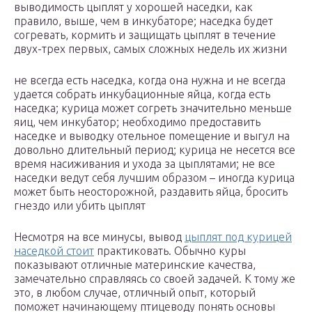
выводимость цыплят у хорошей наседки, как
правило, выше, чем в инкубаторе; наседка будет
согревать, кормить и защищать цыплят в течение
двух-трех первых, самых сложных недель их жизни
не всегда есть наседка, когда она нужна и не всегда
удается собрать инкубационные яйца, когда есть
наседка; курица может согреть значительно меньше
яиц, чем инкубатор; необходимо предоставить
наседке и выводку отельное помещение и выгул на
довольно длительный период; курица не несется все
время насиживания и ухода за цыплятами; не все
наседки ведут себя лучшим образом – иногда курица
может быть неосторожной, раздавить яйца, бросить
гнездо или убить цыплят
Несмотря на все минусы, вывод
цыплят под курицей
наседкой стоит
практиковать. Обычно куры
показывают отличные материнские качества,
замечательно справляясь со своей задачей. К тому же
это, в любом случае, отличный опыт, который
поможет начинающему птицеводу понять основы