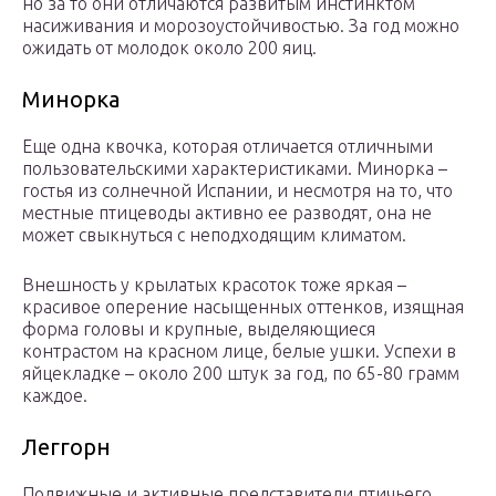
но за то они отличаются развитым инстинктом
насиживания и морозоустойчивостью. За год можно
ожидать от молодок около 200 яиц.
Минорка
Еще одна квочка, которая отличается отличными
пользовательскими характеристиками. Минорка –
гостья из солнечной Испании, и несмотря на то, что
местные птицеводы активно ее разводят, она не
может свыкнуться с неподходящим климатом.
Внешность у крылатых красоток тоже яркая –
красивое оперение насыщенных оттенков, изящная
форма головы и крупные, выделяющиеся
контрастом на красном лице, белые ушки. Успехи в
яйцекладке – около 200 штук за год, по 65-80 грамм
каждое.
Леггорн
Подвижные и активные представители птичьего