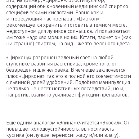
Это, например, «Циркон». Биостимулятор,
содержащий обыкновенный медицинский спирт со
специфическими кислотами. Равно как и
интересующий нас препарат, «Циркон»
рекомендуется хранить и готовить в темном месте,
недоступном для лучиков солнышка. И пользоваться
им тоже надо «во мраке ночи». Кстати, пахнет он (как
ни странно) спиртом, на вид – желто-зеленого цвета.
«Циркону» разрешен зеленый свет на любой
ступеньке развития растеньица, кроме того, он
безвреден и для человека. В чем еще заключается
плюс «Циркона», так это в полной его совместимости
с львиной долей удобрений. Подобная манипуляция
не только не несет негативных последствий, но и,
напротив, взаимно усиливает функции препаратов.
Еще одним аналогом «Эпина» считается «Экосил». Он
повышает холодоустойчивость, выносливость
кустика (он лучше переносит жару и/или влагу).