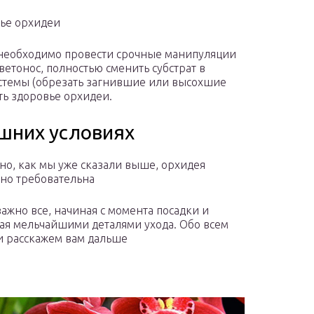
вье орхидеи
о необходимо провести срочные манипуляции
етонос, полностью сменить субстрат в
истемы (обрезать загнившие или высохшие
ть здоровье орхидеи.
ашних условиях
но, как мы уже сказали выше, орхидея
но требовательна
важно все, начиная с момента посадки и
ая мельчайшими деталями ухода. Обо всем
и расскажем вам дальше