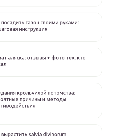
 посадить газон своими руками:
аговая инструкция
ат аляска: отзывы + фото тех, кто
жал
дания крольчихой потомства:
роятные причины и методы
отиводействия
 вырастить salvia divinorum