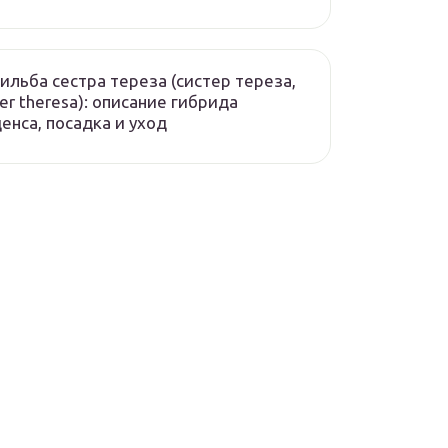
ильба сестра тереза (систер тереза,
ter theresa): описание гибрида
енса, посадка и уход