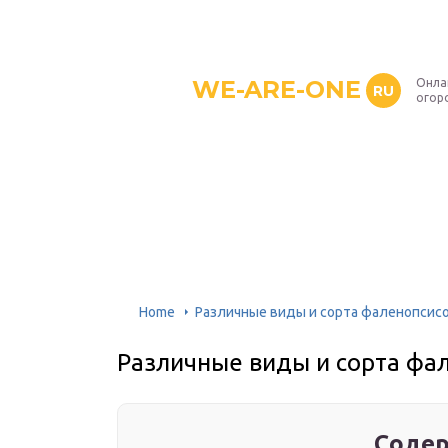
WE-ARE-ONE
Онла
RU
огор
Home
Различные виды и сорта фаленопсис
Различные виды и сорта фа
Содер