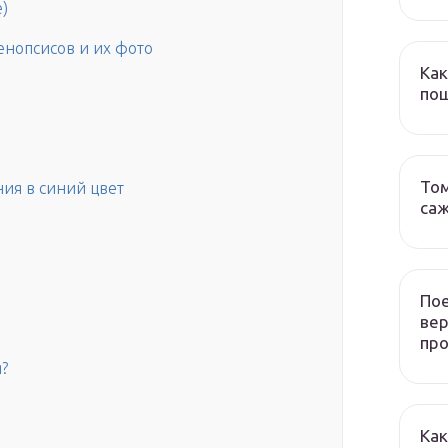
)
енопсисов и их фото
Как
пош
Том
ия в синий цвет
са
Пое
ве
пр
?
Как