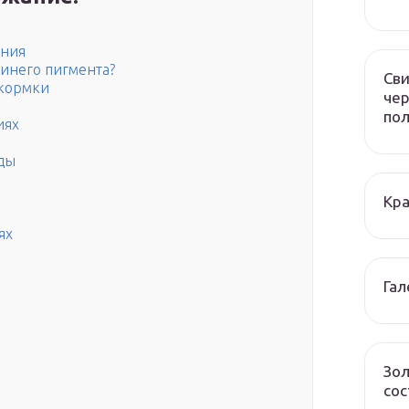
ания
синего пигмента?
Сви
кормки
чер
по
иях
ды
Кра
ях
Гал
Зол
сос