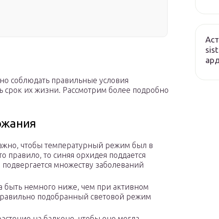
Аст
sis
ард
но соблюдать правильные условия
ь срок их жизни. Рассмотрим более подробно
ржания
важно, чтобы температурный режим был в
то правило, то синяя орхидея поддается
 подвергается множеству заболеваний
а быть немного ниже, чем при активном
 правильно подобранный световой режим
астение на балконе, чтобы оно могла