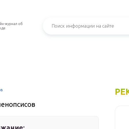
йн-журнал об
оде
РЕ
ов
ленопсисов
жание: