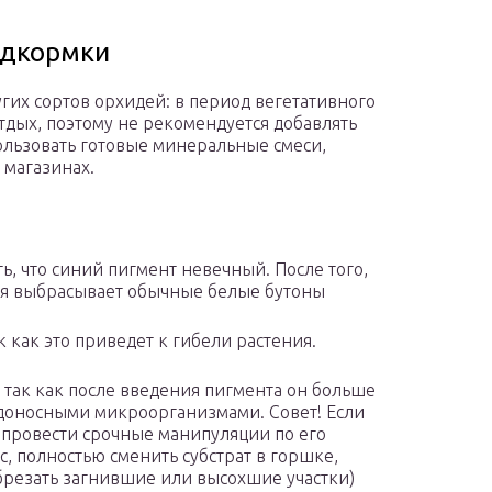
одкормки
угих сортов орхидей: в период вегетативного
тдых, поэтому не рекомендуется добавлять
ользовать готовые минеральные смеси,
 магазинах.
, что синий пигмент невечный. После того,
дея выбрасывает обычные белые бутоны
к как это приведет к гибели растения.
, так как после введения пигмента он больше
доносными микроорганизмами. Совет! Если
 провести срочные манипуляции по его
, полностью сменить субстрат в горшке,
брезать загнившие или высохшие участки)