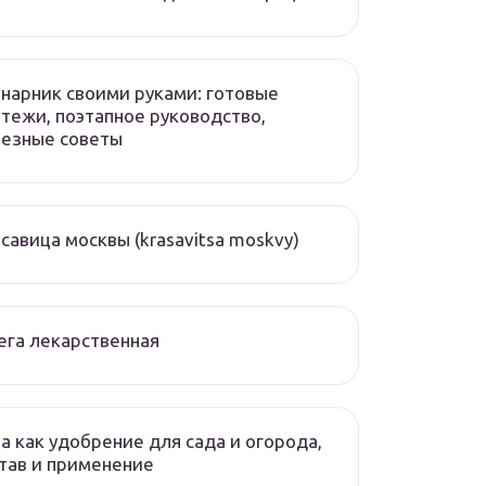
нарник своими руками: готовые
тежи, поэтапное руководство,
лезные советы
савица москвы (krasavitsa moskvy)
ега лекарственная
а как удобрение для сада и огорода,
тав и применение