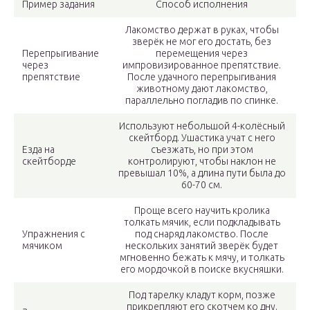
Пример задания
Способ исполнения
Лакомство держат в руках, чтобы
зверёк не мог его достать, без
Перепрыгивание
перемещения через
через
импровизированное препятствие.
препятствие
После удачного перепрыгивания
животному дают лакомство,
параллельно погладив по спинке.
Используют небольшой 4-колёсный
скейтборд. Ушастика учат с него
Езда на
съезжать, но при этом
скейтборде
контролируют, чтобы наклон не
превышал 10%, а длина пути была до
60-70 см.
Проще всего научить кролика
толкать мячик, если подкладывать
Упражнения с
под снаряд лакомство. После
мячиком
нескольких занятий зверёк будет
мгновенно бежать к мячу, и толкать
его мордочкой в поиске вкусняшки.
Под тарелку кладут корм, позже
прикрепляют его скотчем ко дну.