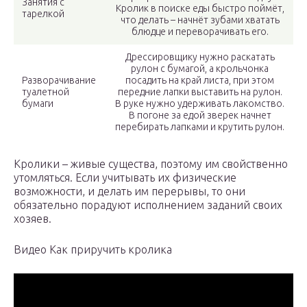
Занятия с
Кролик в поиске еды быстро поймёт,
тарелкой
что делать – начнёт зубами хватать
блюдце и переворачивать его.
Дрессировщику нужно раскатать
рулон с бумагой, а крольчонка
Разворачивание
посадить на край листа, при этом
туалетной
передние лапки выставить на рулон.
бумаги
В руке нужно удерживать лакомство.
В погоне за едой зверек начнет
перебирать лапками и крутить рулон.
Кролики – живые существа, поэтому им свойственно
утомляться. Если учитывать их физические
возможности, и делать им перерывы, то они
обязательно порадуют исполнением заданий своих
хозяев.
Видео Как приручить кролика