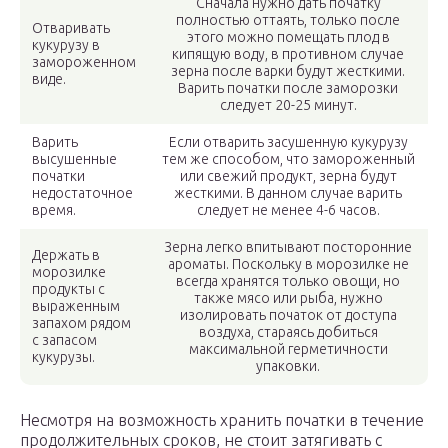
Сначала нужно дать початку
полностью оттаять, только после
Отваривать
этого можно помещать плод в
кукурузу в
кипящую воду, в противном случае
замороженном
зерна после варки будут жесткими.
виде.
Варить початки после заморозки
следует 20-25 минут.
Варить
Если отварить засушенную кукурузу
высушенные
тем же способом, что замороженный
початки
или свежий продукт, зерна будут
недостаточное
жесткими. В данном случае варить
время.
следует не менее 4-6 часов.
Зерна легко впитывают посторонние
Держать в
ароматы. Поскольку в морозилке не
морозилке
всегда хранятся только овощи, но
продукты с
также мясо или рыба, нужно
выраженным
изолировать початок от доступа
запахом рядом
воздуха, стараясь добиться
с запасом
максимальной герметичности
кукурузы.
упаковки.
Несмотря на возможность хранить початки в течение
продолжительных сроков, не стоит затягивать с