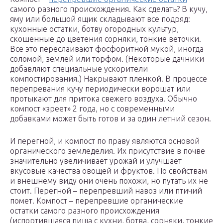
самого разного происхождения. Как сделать? В кучу,
яму или большой ящик складывают все подряд:
кухонные остатки, ботву огородных культур,
скошенные до цветения сорняки, тонкие веточки.
Все это переслаивают фосфоритной мукой, иногда
соломой, землей или торфом. (Некоторые дачники
добавляют специальные ускорители
компостирования.) Накрывают пленкой. В процессе
перепревания кучу периодически ворошат или
протыкают для притока свежего воздуха. Обычно
компост «зреет» 2 года, но с современными
добавками может быть готов и за один летний сезон.
И перегной, и компост по праву являются основой
органического земледелия. Их присутствие в почве
значительно увеличивает урожай и улучшает
вкусовые качества овощей и фруктов. По свойствам
и внешнему виду они очень похожи, но путать их не
стоит. Перегной – перепревший навоз или птичий
помет. Компост – перепревшие органические
остатки самого разного происхождения
(испортившаяся пища с кухни, ботва, сорняки, тонкие