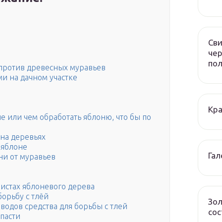
Сви
чер
по
 против древесных муравьев
и на дачном участке
Кра
не или чем обработать яблоню, что бы по
на деревьях
 яблоне
Гал
ни от муравьев
листах яблоневого дерева
орьбу с тлёй
Зол
одов средства для борьбы с тлей
сос
пасти