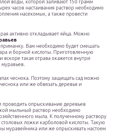
еплой воды, которой заливают 150 грамм
рех часов настаивания раствор необходимо
копления насекомых, а также провести
орая активно откладывает яйца. Можно
равьев
ю приманку. Вам необходимо будет смешать
хара и борной кислоты. Приготовленную
и вскоре такая отрава окажется внутри
х муравьев.
апах чеснока. Поэтому защищать сад можно
 чеснока или же обвязать деревья и
м проводить опрыскивание деревьев
акой мыльный раствор необходимо
хозяйственного мыла. К полученному раствору
2 столовых ложки карболовой кислоты. Такую
оры муравейника или же опрыскивать настоем