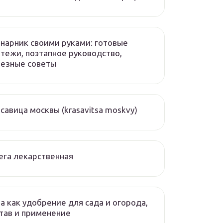
нарник своими руками: готовые
тежи, поэтапное руководство,
лезные советы
савица москвы (krasavitsa moskvy)
ега лекарственная
а как удобрение для сада и огорода,
тав и применение