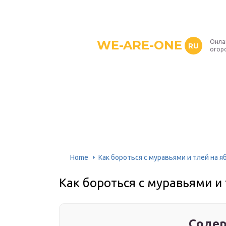
WE-ARE-ONE
Онла
RU
огор
Home
Как бороться с муравьями и тлей на я
Как бороться с муравьями и
Содер