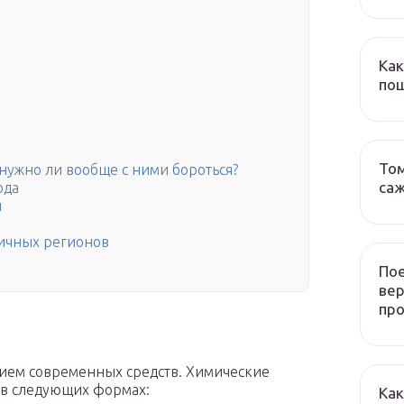
Как
пош
Том
 нужно ли вообще с ними бороться?
са
ода
и
ичных регионов
Пое
ве
пр
нием современных средств. Химические
 в следующих формах:
Как