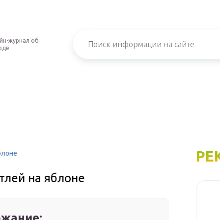
йн-журнал об
оде
РЕ
блоне
 тлей на яблоне
жание: