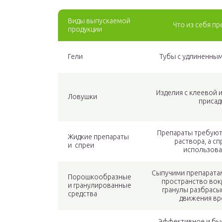
Виды выпускаемой
Что из себя п
продукции
Гели
Тубы с удлиненны
Изделия с клеевой 
Ловушки
присад
Препараты требуют
Жидкие препараты
раствора, а с
и спреи
использова
Сыпучими препарата
Порошкообразные
пространство вокр
и гранулированные
гранулы разбрасы
средства
движения вр
Эффективное и быс