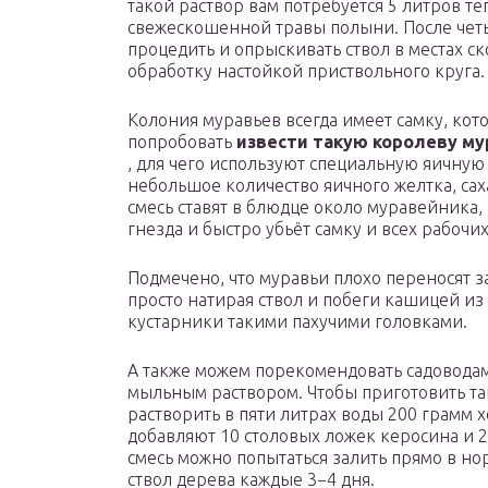
такой раствор вам потребуется 5 литров т
свежескошенной травы полыни. После четы
процедить и опрыскивать ствол в местах с
обработку настойкой приствольного круга.
Колония муравьев всегда имеет самку, кот
попробовать
извести такую королеву му
, для чего используют специальную яичну
небольшое количество яичного желтка, са
смесь ставят в блюдце около муравейника, 
гнезда и быстро убьёт самку и всех рабочи
Подмечено, что муравьи плохо переносят з
просто натирая ствол и побеги кашицей из
кустарники такими пахучими головками.
А также можем порекомендовать садовода
мыльным раствором. Чтобы приготовить т
растворить в пяти литрах воды 200 грамм 
добавляют 10 столовых ложек керосина и 
смесь можно попытаться залить прямо в н
ствол дерева каждые 3−4 дня.