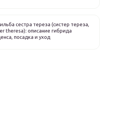
ильба сестра тереза (систер тереза,
ter theresa): описание гибрида
енса, посадка и уход