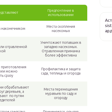
Предпочтение в
редставляют
использовании
Аст
sis
Места скопления
м наконечником
ард
насекомых
Уничтожают попавших в
или отравленной
западню насекомых.
кой
Отравленная приманка
более эффективна
 приготовления
Профилактика и защита
преи можно
сада, теплицы и огорода
ть сразу
ми обрабатывают
Места перемещения
уг деревьев, а
муравьев по саду и
вают по путям
огороду
едителей
трое средство.
Применяется, опыляя