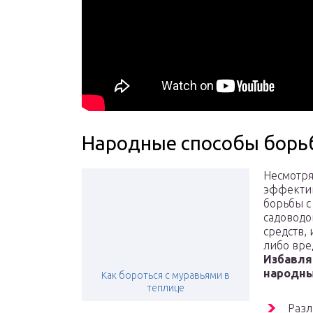
Народные способы борь
Несмотря
эффектив
борьбы с
садоводо
средств, 
либо вре
Избавля
народны
Как бороться с муравьями в
теплице
Разл