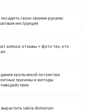
 посадить газон своими руками:
аговая инструкция
ат аляска: отзывы + фото тех, кто
жал
дания крольчихой потомства:
роятные причины и методы
отиводействия
 вырастить salvia divinorum