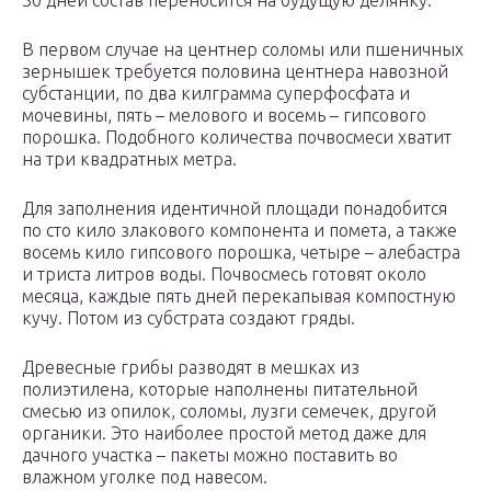
30 дней состав переносится на будущую делянку.
В первом случае на центнер соломы или пшеничных
зернышек требуется половина центнера навозной
субстанции, по два килграмма суперфосфата и
мочевины, пять – мелового и восемь – гипсового
порошка. Подобного количества почвосмеси хватит
на три квадратных метра.
Для заполнения идентичной площади понадобится
по сто кило злакового компонента и помета, а также
восемь кило гипсового порошка, четыре – алебастра
и триста литров воды. Почвосмесь готовят около
месяца, каждые пять дней перекапывая компостную
кучу. Потом из субстрата создают гряды.
Древесные грибы разводят в мешках из
полиэтилена, которые наполнены питательной
смесью из опилок, соломы, лузги семечек, другой
органики. Это наиболее простой метод даже для
дачного участка – пакеты можно поставить во
влажном уголке под навесом.