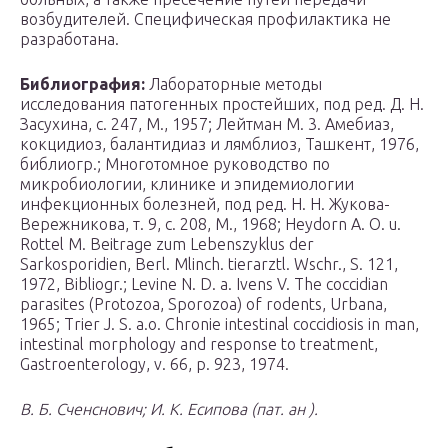
возбудителей. Специфическая профилактика не
разработана.
Библиография:
Лабораторные методы
исследования патогенных простейших, под ред. Д. Н.
Засухина, с. 247, М., 1957; Лейтман М. 3. Амебиаз,
кокцидиоз, балантидиаз и лямблиоз, Ташкент, 1976,
библиогр.; Многотомное руководство по
микробиологии, клинике и эпидемиологии
инфекционных болезней, под ред. H. Н. Жукова-
Вережникова, т. 9, с. 208, М., 1968; Heуdоrn А. О. u.
Rоttel М. Beitrage zum Lebenszyklus der
Sarkosporidien, Berl. Mlinch. tierarztl. Wschr., S. 121,
1972, Bibliogr.; Levine N. D. a. Ivens V. The coccidian
parasites (Protozoa, Sporozoa) of rodents, Urbana,
1965; Trier J. S. a.o. Chronie intestinal coccidiosis in man,
intestinal morphology and response to treatment,
Gastroenterology, v. 66, p. 923, 1974.
В. Б. Сченснович; И. К. Есипова (пат. ан ).