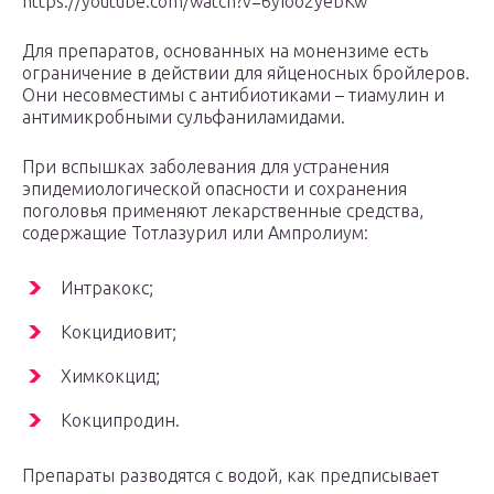
https://youtube.com/watch?v=6yIoo2yebKw
Для препаратов, основанных на монензиме есть
ограничение в действии для яйценосных бройлеров.
Они несовместимы с антибиотиками – тиамулин и
антимикробными сульфаниламидами.
При вспышках заболевания для устранения
эпидемиологической опасности и сохранения
поголовья применяют лекарственные средства,
содержащие Тотлазурил или Ампролиум:
Интракокс;
Кокцидиовит;
Химкокцид;
Кокципродин.
Препараты разводятся с водой, как предписывает