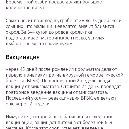
Беременной особи предоставляют большое
количество питья.
Самка носит приплод в утробе от 28 до 35 дней. Если
слышно, что малыши шевелятся, значит близится
окрол. За 3–4 суток до родов крольчиха
подготавливает материнское гнездо, устилая
выбранное место своим пухом.
Вакцинация
Через 45 дней после рождения крольчатам делают
первую прививку против вирусной геморрагической
болезни (ВГБК). По прошествии 2 недель вводят
вакцину от миксоматоза. Отсчитав 21 день, проводят
повторное введение вакцины от миксоматоза.
Последний укол — ревакцинация ВГБК, ее делают
еще через 2 недели.
Иммунитет, который вырабатывается вследствие
вакцинации, защищает питомца от болезней 6–9
месяцев. Когда этот срок истекает, введение