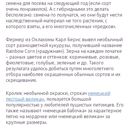
семена для посева на следующий год (если сорт
очень понравился). А с гибридными это делать
бесполезно: семена-то получатся, но они будут нести
наследственный материал не того растения, с
которого взяты, а его многочисленных «предков».
Фермер из Оклахомы Карл Бернс вывел необычный
сорт разноцветной кукурузы, получивший название
Rainbow Corn («радужная»). Зерна на каждом початке
– разных цветов и оттенков: коричневые, розовые,
фиолетовые, голубые, зеленые и др. Такого
результата удалось добиться путем многолетнего
отбора наиболее окрашенных обычных сортов и их
скрещивания.
Кролик необычной окраски, строкач
немецкий
пестрый великан
, пользуется большой
популярностью у любителей пушистых питомцев. Его
также называют «немецкая бабочка» за характерное
пятно на мордочке или «немецкий великан» за
крупные размеры.