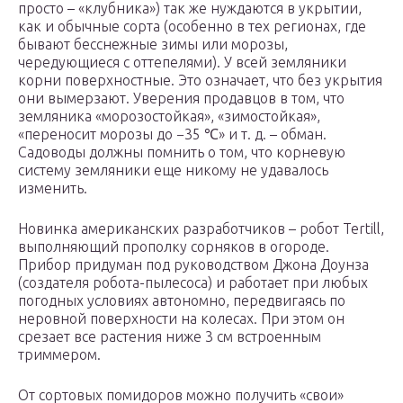
просто – «клубника») так же нуждаются в укрытии,
как и обычные сорта (особенно в тех регионах, где
бывают бесснежные зимы или морозы,
чередующиеся с оттепелями). У всей земляники
корни поверхностные. Это означает, что без укрытия
они вымерзают. Уверения продавцов в том, что
земляника «морозостойкая», «зимостойкая»,
«переносит морозы до −35 ℃» и т. д. – обман.
Садоводы должны помнить о том, что корневую
систему земляники еще никому не удавалось
изменить.
Новинка американских разработчиков – робот Tertill,
выполняющий прополку сорняков в огороде.
Прибор придуман под руководством Джона Доунза
(создателя робота-пылесоса) и работает при любых
погодных условиях автономно, передвигаясь по
неровной поверхности на колесах. При этом он
срезает все растения ниже 3 см встроенным
триммером.
От сортовых помидоров можно получить «свои»