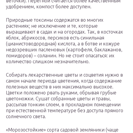
веточки). Перегной считается более качественным
удобрением, компост более доступен.
Природные токсины содержатся во многих
растениях; не исключение и те, которые
выращивают в садах и на огородах. Так, в косточках
яблок, абрикосов, персиков есть синильная
(цианистоводородная) кислота, а в ботве и кожуре
недозревших пасленовых (картофеля, баклажанов,
помидоров) – соланин. Но не стоит опасаться: их
количество слишком незначительно.
Собирать лекарственные цветы и соцветия нужно в
самом начале периода цветения, когда содержание
полезных веществ в них максимально высокое.
Цветки положено рвать руками, обрывая грубые
цветоножки. Сушат собранные цветы и травы,
рассыпав тонким слоем, в прохладном помещении
при естественной температуре без доступа прямого
солнечного света.
«Морозостойкие» сорта садовой земляники (чаще