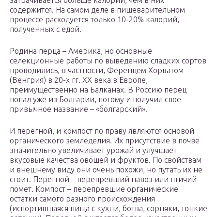
затрачивается больше калорий, чем в них
содержится. На самом деле в пищеварительном
процессе расходуется только 10-20% калорий,
полученных с едой.
Родина перца – Америка, но основные
селекционные работы по выведению сладких сортов
проводились, в частности, Ференцем Хорватом
(Венгрия) в 20-х гг. XX века в Европе,
преимущественно на Балканах. В Россию перец
попал уже из Болгарии, потому и получил свое
привычное название – «болгарский».
И перегной, и компост по праву являются основой
органического земледелия. Их присутствие в почве
значительно увеличивает урожай и улучшает
вкусовые качества овощей и фруктов. По свойствам
и внешнему виду они очень похожи, но путать их не
стоит. Перегной – перепревший навоз или птичий
помет. Компост – перепревшие органические
остатки самого разного происхождения
(испортившаяся пища с кухни, ботва, сорняки, тонкие