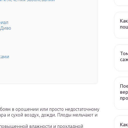
Как
риал
пош
 Диво
Том
ками
са
Пое
ве
пр
ебоям в орошении или просто недостаточному
ара и сухой воздух, дожди. Плоды мельчают и
Как
(повышенной влажности и прохладной