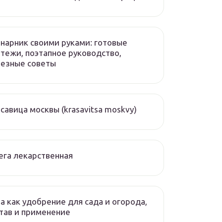
нарник своими руками: готовые
тежи, поэтапное руководство,
лезные советы
савица москвы (krasavitsa moskvy)
ега лекарственная
а как удобрение для сада и огорода,
тав и применение