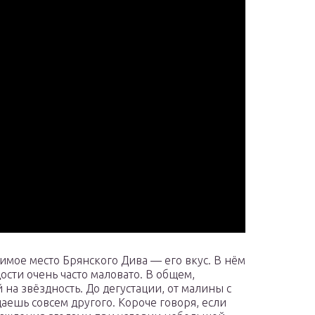
имое место Брянского Дива — его вкус. В нём
ости очень часто маловато. В общем,
на звёздность. До дегустации, от малины с
ешь совсем другого. Короче говоря, если