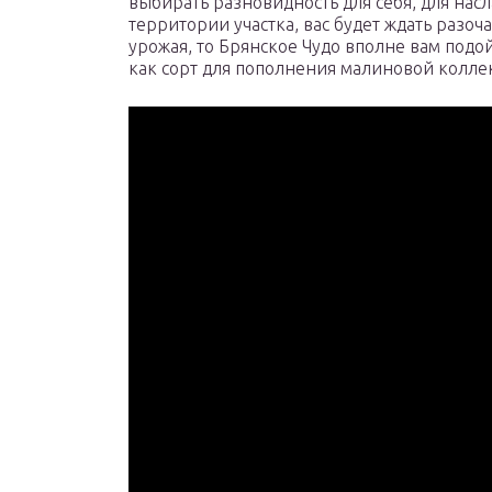
выбирать разновидность для себя, для на
территории участка, вас будет ждать разоч
урожая, то Брянское Чудо вполне вам подой
как сорт для пополнения малиновой коллек