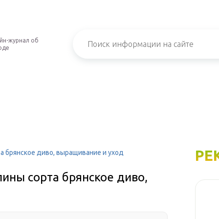
йн-журнал об
оде
РЕ
 брянское диво, выращивание и уход
ины сорта брянское диво,