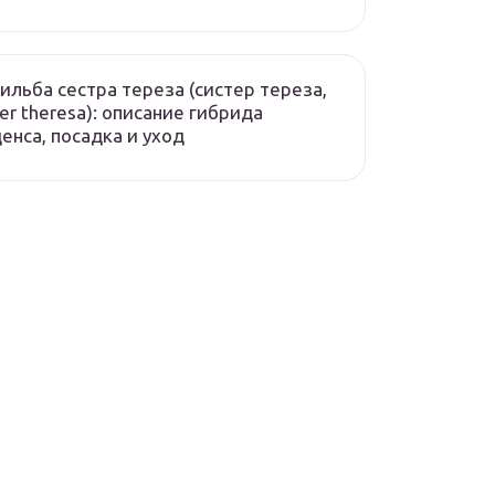
ильба сестра тереза (систер тереза,
ter theresa): описание гибрида
енса, посадка и уход