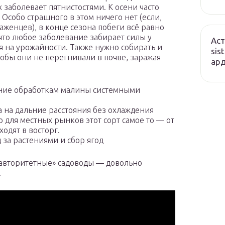
 заболевает пятнистостями. К осени часто
. Особо страшного в этом ничего нет (если,
аженцев), в конце сезона побеги всё равно
что любое заболевание забирает силы у
Аст
ся на урожайности. Также нужно собирать и
sis
обы они не перегнивали в почве, заражая
ард
ание обработкам малины системными
 на дальние расстояния без охлаждения
 для местных рынков этот сорт самое то — от
одят в восторг.
 за растениями и сбор ягод
«авторитетные» садоводы — довольно
.