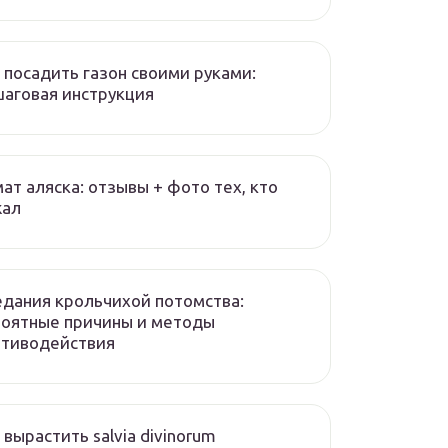
 посадить газон своими руками:
аговая инструкция
ат аляска: отзывы + фото тех, кто
жал
дания крольчихой потомства:
роятные причины и методы
отиводействия
 вырастить salvia divinorum