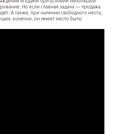
слаждения ягодами при условии небольшой
арование. Но если главная задача — продажа
дёт. А также, при наличии свободного места,
ции, конечно, он имеет место быть!