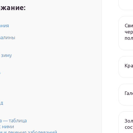
жание:
Сви
ания
чер
 малины
по
 зиму
Кра
е
Гал
од
Зол
та — таблица
с ними
сос
и и лечения заболеваний