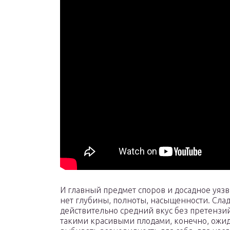
И главный предмет споров и досадное уязв
нет глубины, полноты, насыщенности. Слад
действительно средний вкус без претензий 
такими красивыми плодами, конечно, ожида