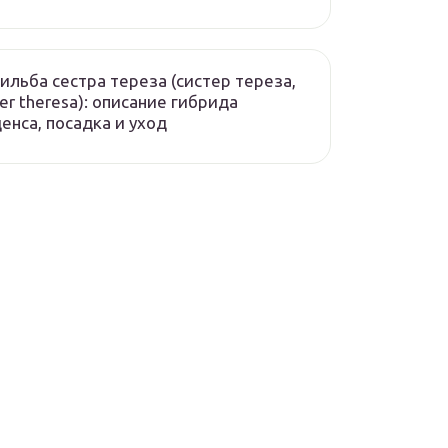
ильба сестра тереза (систер тереза,
ter theresa): описание гибрида
енса, посадка и уход