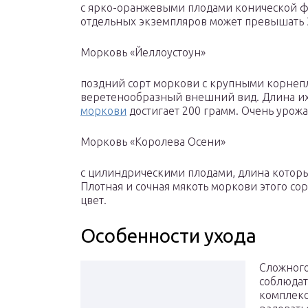
с ярко-оранжевыми плодами конической 
отдельных экземпляров может превышать 35-
Морковь «Йеллоустоун»
поздний сорт моркови с крупными корнеп
веретенообразный внешний вид. Длина их к
моркови
достигает 200 грамм. Очень урож
Морковь «Королева Осени»
с цилиндрическими плодами, длина которых
Плотная и сочная мякоть моркови этого с
цвет.
Особенности ухода
Сложного
соблюдат
комплекс