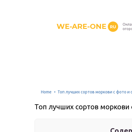
WE-ARE-ONE
Онла
RU
огор
Home
Топ лучших сортов моркови с фото и
Топ лучших сортов моркови 
Содер