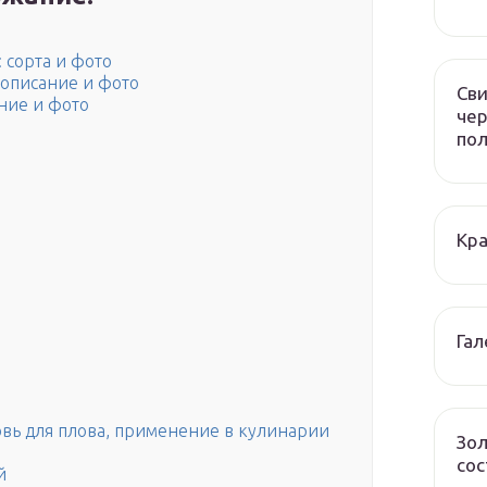
о
 сорта и фото
 описание и фото
Сви
ние и фото
чер
по
Кра
Гал
овь для плова, применение в кулинарии
Зол
сос
й