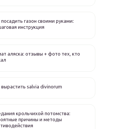
 посадить газон своими руками:
аговая инструкция
ат аляска: отзывы + фото тех, кто
жал
 вырастить salvia divinorum
дания крольчихой потомства:
роятные причины и методы
отиводействия