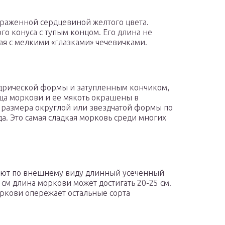
раженной сердцевиной желтого цвета.
о конуса с тупым концом. Его длина не
кая с мелкими «глазками» чечевичками.
дрической формы и затупленным кончиком,
жица моркови и ее мякоть окрашены в
 размера округлой или звездчатой формы по
да. Это самая сладкая морковь среди многих
ают по внешнему виду длинный усеченный
6 см длина моркови может достигать 20-25 см.
оркови опережает остальные сорта