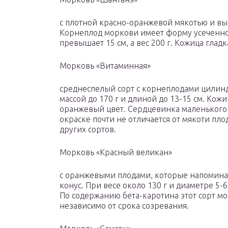
с плотной красно-оранжевой мякотью и вы
Корнеплод моркови имеет форму усеченног
превышает 15 см, а вес 200 г. Кожица глад
Морковь «Витаминная»
среднеспелый сорт с корнеплодами цилин
массой до 170 г и длиной до 13-15 см. Ко
оранжевый цвет. Сердцевинка маленького
окраске почти не отличается от мякоти пло
других сортов.
Морковь «Красный великан»
с оранжевыми плодами, которые напомин
конус. При весе около 130 г и диаметре 5-
По содержанию бета-каротина этот сорт м
независимо от срока созревания.