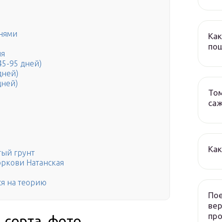
знями
Как
пош
ия
45-95 дней)
дней)
дней)
Том
са
Как
тый грунт
оркови Натанская
ся на теорию
Пое
ве
пр
 сорта, фото