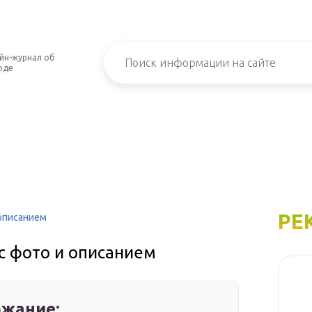
йн-журнал об
оде
РЕ
 описанием
с фото и описанием
жание: