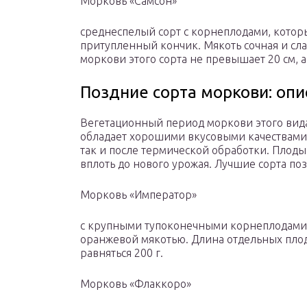
Морковь «Самсон»
среднеспелый сорт с корнеплодами, кото
притупленный кончик. Мякоть сочная и сл
моркови этого сорта не превышает 20 см, а 
Поздние сорта моркови: опи
Вегетационный период моркови этого вида 
обладает хорошими вкусовыми качествами 
так и после термической обработки. Плод
вплоть до нового урожая. Лучшие сорта по
Морковь «Император»
с крупными тупоконечными корнеплодами
оранжевой мякотью. Длина отдельных плодов
равняться 200 г.
Морковь «Флаккоро»