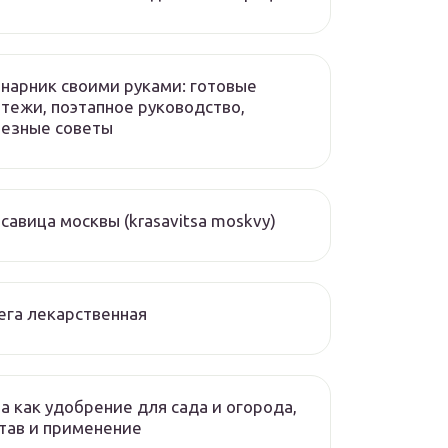
нарник своими руками: готовые
тежи, поэтапное руководство,
лезные советы
савица москвы (krasavitsa moskvy)
ега лекарственная
а как удобрение для сада и огорода,
тав и применение