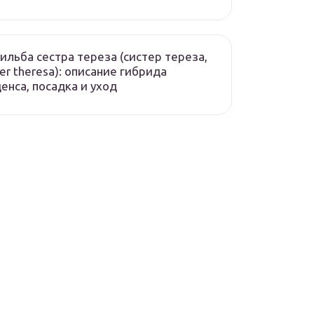
ильба сестра тереза (систер тереза,
ter theresa): описание гибрида
енса, посадка и уход