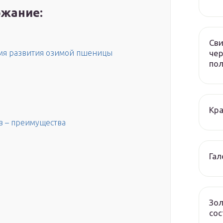
жание:
Сви
чер
мя развития озимой пшеницы
по
Кра
в – преимущества
Гал
Зол
сос