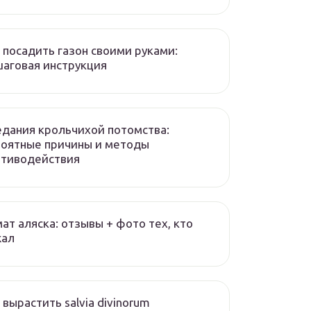
 посадить газон своими руками:
аговая инструкция
дания крольчихой потомства:
роятные причины и методы
отиводействия
ат аляска: отзывы + фото тех, кто
жал
 вырастить salvia divinorum