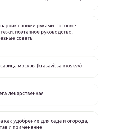
нарник своими руками: готовые
тежи, поэтапное руководство,
лезные советы
савица москвы (krasavitsa moskvy)
ега лекарственная
а как удобрение для сада и огорода,
тав и применение