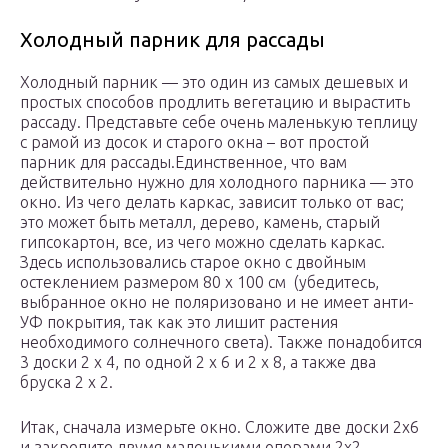
Холодный парник для рассады
Холодный парник — это один из самых дешевых и
простых способов продлить вегетацию и вырастить
рассаду. Представьте себе очень маленькую теплицу
с рамой из досок и старого окна – вот простой
парник для рассады.Единственное, что вам
действительно нужно для холодного парника — это
окно. Из чего делать каркас, зависит только от вас;
это может быть металл, дерево, камень, старый
гипсокартон, все, из чего можно сделать каркас.
Здесь использовались старое окно с двойным
остеклением размером 80 х 100 см (убедитесь,
выбранное окно не поляризовано и не имеет анти-
УФ покрытия, так как это лишит растения
необходимого солнечного света). Также понадобится
3 доски 2 х 4, по одной 2 х 6 и 2 х 8, а также два
бруска 2 х 2.
Итак, сначала измерьте окно. Сложите две доски 2х6
и закрепите двумя маленькими опорами 2х2.