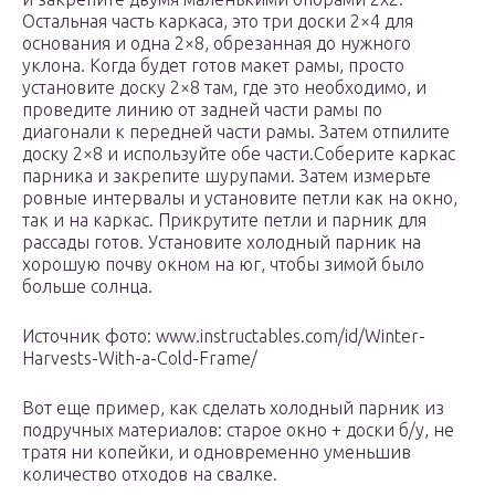
Остальная часть каркаса, это три доски 2×4 для
основания и одна 2×8, обрезанная до нужного
уклона. Когда будет готов макет рамы, просто
установите доску 2×8 там, где это необходимо, и
проведите линию от задней части рамы по
диагонали к передней части рамы. Затем отпилите
доску 2×8 и используйте обе части.Соберите каркас
парника и закрепите шурупами. Затем измерьте
ровные интервалы и установите петли как на окно,
так и на каркас. Прикрутите петли и парник для
рассады готов. Установите холодный парник на
хорошую почву окном на юг, чтобы зимой было
больше солнца.
Источник фото: www.instructables.com/id/Winter-
Harvests-With-a-Cold-Frame/
Вот еще пример, как сделать холодный парник из
подручных материалов: старое окно + доски б/у, не
тратя ни копейки, и одновременно уменьшив
количество отходов на свалке.