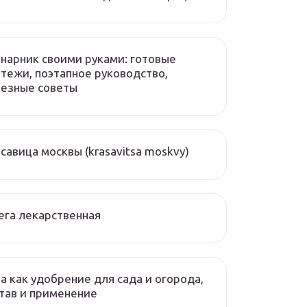
нарник своими руками: готовые
тежи, поэтапное руководство,
лезные советы
савица москвы (krasavitsa moskvy)
ега лекарственная
а как удобрение для сада и огорода,
тав и применение