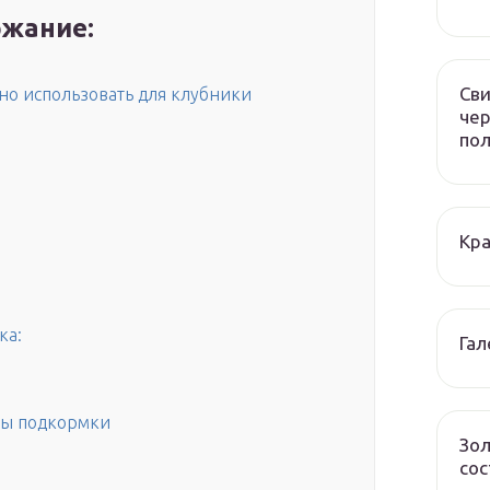
жание:
Сви
но использовать для клубники
чер
по
Кра
ка:
Гал
мы подкормки
Зол
сос