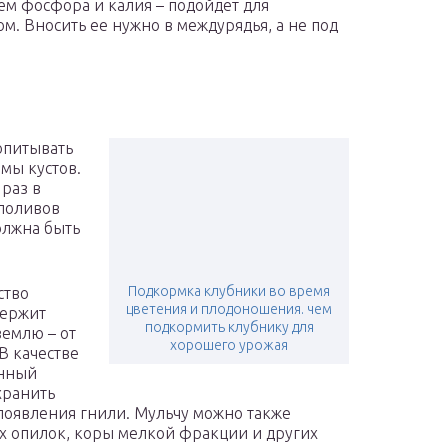
м фосфора и калия – подойдет для
м. Вносить ее нужно в междурядья, а не под
опитывать
мы кустов.
 раз в
 поливов
олжна быть
Подкормка клубники во время
ство
цветения и плодоношения. чем
держит
подкормить клубнику для
землю – от
хорошего урожая
В качестве
енный
хранить
 появления гнили. Мульчу можно также
ых опилок, коры мелкой фракции и других