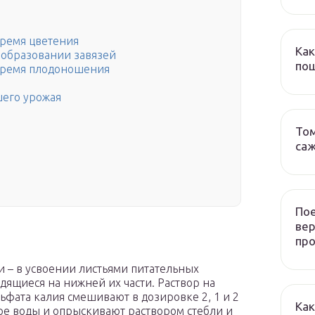
время цветения
Как
 образовании завязей
пош
время плодоношения
шего урожая
Том
са
Пое
ве
пр
 – в усвоении листьями питательных
ящиеся на нижней их части. Раствор на
ьфата калия смешивают в дозировке 2, 1 и 2
Как
дре воды и опрыскивают раствором стебли и