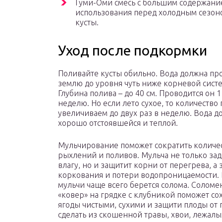
Гуми-Оми смесь с большим содержание
использования перед холодным сезоно
кусты.
Уход после подкормки
Поливайте кусты обильно. Вода должна пр
землю до уровня чуть ниже корневой систе
Глубина полива – до 40 см. Проводится он 1
неделю. Но если лето сухое, то количество
увеличиваем до двух раз в неделю. Вода д
хорошо отстоявшейся и теплой.
Мульчирование поможет сократить количе
рыхлений и поливов. Мульча не только за
влагу, но и защитит корни от перегрева, а 
коркования и потери водопроницаемости. 
мульчи чаще всего берется солома. Солом
«ковер» на грядке с клубникой поможет со
ягоды чистыми, сухими и защити плоды от
сделать из скошенной травы, хвои, лежал