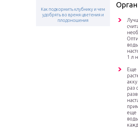
Орган
Как подкормить клубнику и чем
удобрять во время цветения и
Лучш
плодоношения
счит
необ
Опти
воды
наст
1 л 
Еще 
раст
акку
раз 
разв
наст
прим
еще 
воды
кажд