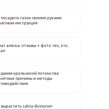
 посадить газон своими руками:
аговая инструкция
ат аляска: отзывы + фото тех, кто
жал
дания крольчихой потомства:
роятные причины и методы
отиводействия
 вырастить salvia divinorum