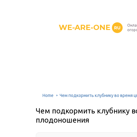
WE-ARE-ONE
Онла
RU
огор
Home
Чем подкормить клубнику во время 
Чем подкормить клубнику в
плодоношения