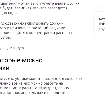
д цветения – этим вы отпугнёте пчёл и других
 будет. Калийная селитра разводится
едро воды.
Аст
и ухода можно использовать дрожжи,
sis
 что и при поливе растений под корень.
ард
производится в концентрации раствора,
устов.
дующем видео.
которые можно
ики
й для клубники может применяться довольно
словно все из них можно разбить на
ские и минеральные. Иногда отдельно
тся органоминеральные и народные