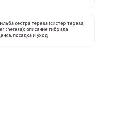
ильба сестра тереза (систер тереза,
ter theresa): описание гибрида
енса, посадка и уход