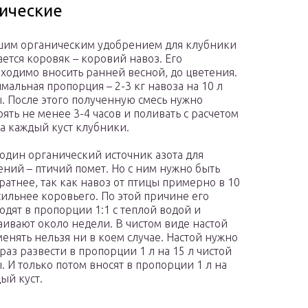
ические
им органическим удобрением для клубники
ается коровяк – коровий навоз. Его
ходимо вносить ранней весной, до цветения.
мальная пропорция – 2-3 кг навоза на 10 л
. После этого полученную смесь нужно
оять не менее 3-4 часов и поливать с расчетом
на каждый куст клубники.
один органический источник азота для
ений – птичий помет. Но с ним нужно быть
ратнее, так как навоз от птицы примерно в 10
сильнее коровьего. По этой причине его
одят в пропорции 1:1 с теплой водой и
аивают около недели. В чистом виде настой
енять нельзя ни в коем случае. Настой нужно
раз развести в пропорции 1 л на 15 л чистой
. И только потом вносят в пропорции 1 л на
ый куст.