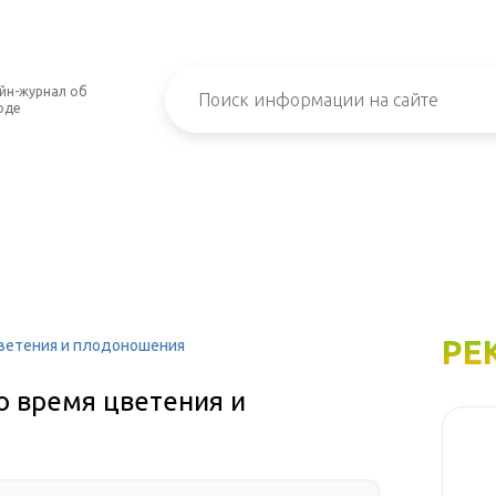
йн-журнал об
оде
РЕ
цветения и плодоношения
о время цветения и