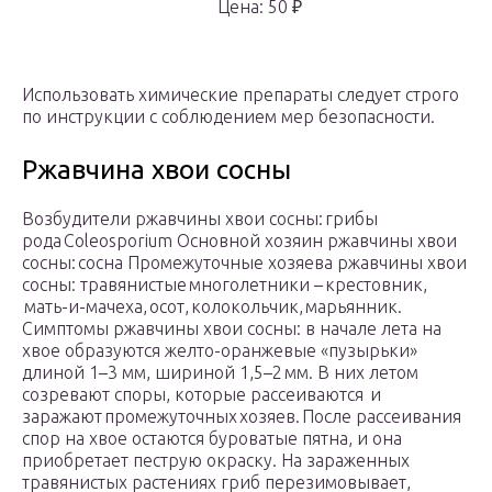
Цена: 50 ₽
Использовать химические препараты следует строго
по инструкции с соблюдением мер безопасности.
Ржавчина хвои сосны
Возбудители ржавчины хвои сосны: грибы
рода Coleosporium Основной хозяин ржавчины хвои
сосны: сосна Промежуточные хозяева ржавчины хвои
сосны: травянистые многолетники – крестовник,
мать-и-мачеха, осот, колокольчик, марьянник.
Симптомы ржавчины хвои сосны: в начале лета на
хвое образуются желто-оранжевые «пузырьки»
длиной 1–3 мм, шириной 1,5–2 мм. В них летом
созревают споры, которые рассеиваются и
заражают промежуточных хозяев. После рассеивания
спор на хвое остаются буроватые пятна, и она
приобретает пеструю окраску. На зараженных
травянистых растениях гриб перезимовывает,