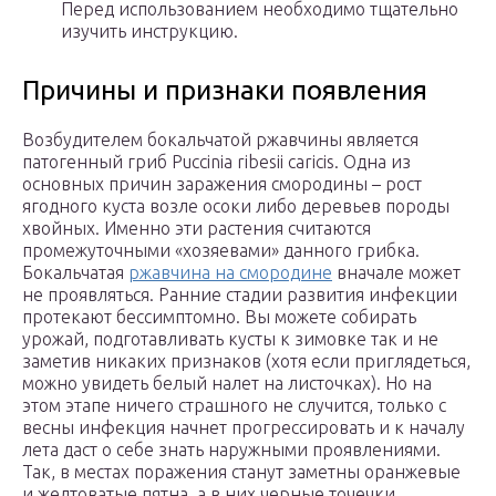
Перед использованием необходимо тщательно
изучить инструкцию.
Причины и признаки появления
Возбудителем бокальчатой ржавчины является
патогенный гриб Puccinia ribesii caricis. Одна из
основных причин заражения смородины – рост
ягодного куста возле осоки либо деревьев породы
хвойных. Именно эти растения считаются
промежуточными «хозяевами» данного грибка.
Бокальчатая
ржавчина на смородине
вначале может
не проявляться. Ранние стадии развития инфекции
протекают бессимптомно. Вы можете собирать
урожай, подготавливать кусты к зимовке так и не
заметив никаких признаков (хотя если приглядеться,
можно увидеть белый налет на листочках). Но на
этом этапе ничего страшного не случится, только с
весны инфекция начнет прогрессировать и к началу
лета даст о себе знать наружными проявлениями.
Так, в местах поражения станут заметны оранжевые
и желтоватые пятна, а в них черные точечки.