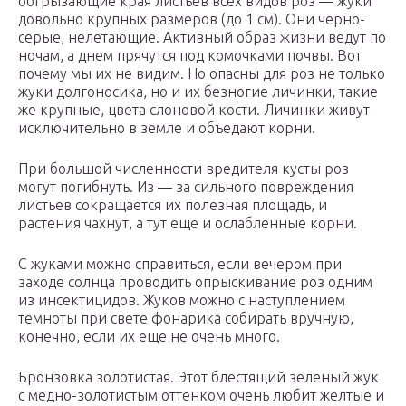
обгрызающие края листьев всех видов роз — жуки
довольно крупных размеров (до 1 см). Они черно-
серые, нелетающие. Активный образ жизни ведут по
ночам, а днем прячутся под комочками почвы. Вот
почему мы их не видим. Но опасны для роз не только
жуки долгоносика, но и их безногие личинки, такие
же крупные, цвета слоновой кости. Личинки живут
исключительно в земле и объедают корни.
При большой численности вредителя кусты роз
могут погибнуть. Из — за сильного повреждения
листьев сокращается их полезная площадь, и
растения чахнут, а тут еще и ослабленные корни.
С жуками можно справиться, если вечером при
заходе солнца проводить опрыскивание роз одним
из инсектицидов. Жуков можно с наступлением
темноты при свете фонарика собирать вручную,
конечно, если их еще не очень много.
Бронзовка золотистая. Этот блестящий зеленый жук
с медно-золотистым оттенком очень любит желтые и