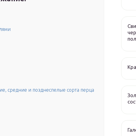
Сви
елями
чер
по
Кра
ие, средние и позднеспелые сорта перца
Зол
сос
Гал