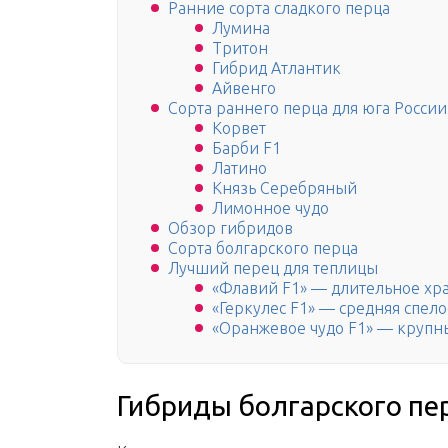
Ранние сорта сладкого перца
Лумина
Тритон
Гибрид Атлантик
Айвенго
Сорта раннего перца для юга России
Корвет
Барби F1
Латино
Князь Серебряный
Лимонное чудо
Обзор гибридов
Сорта болгарского перца
Лучший перец для теплицы
«Флавий F1» — длительное хр
«Геркулес F1» — средняя спело
«Оранжевое чудо F1» — крупн
Гибриды болгарского пе