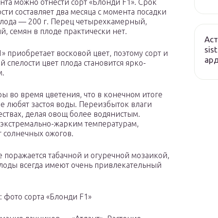
нта можно отнести сорт «Блонди F1». Срок
сти составляет два месяца с момента посадки
плода — 200 г. Перец четырехкамерный,
, семян в плоде практически нет.
Аст
sis
» приобретает восковой цвет, поэтому сорт и
ард
й спелости цвет плода становится ярко-
м.
ы во время цветения, что в конечном итоге
не любят застоя воды. Переизбыток влаги
ествах, делая овощ более водянистым.
 экстремально-жарким температурам,
ет солнечных ожогов.
 поражается табачной и огуречной мозаикой,
плоды всегда имеют очень привлекательный
: фото сорта «Блонди F1»