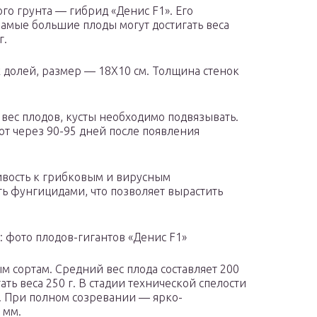
го грунта — гибрид «Денис F1». Его
Самые большие плоды могут достигать веса
г.
х долей, размер — 18Х10 см. Толщина стенок
 вес плодов, кусты необходимо подвязывать.
т через 90-95 дней после появления
чивость к грибковым и вирусным
ть фунгицидами, что позволяет вырастить
: фото плодов-гигантов «Денис F1»
м сортам. Средний вес плода составляет 200
ть веса 250 г. В стадии технической спелости
. При полном созревании — ярко-
 мм.