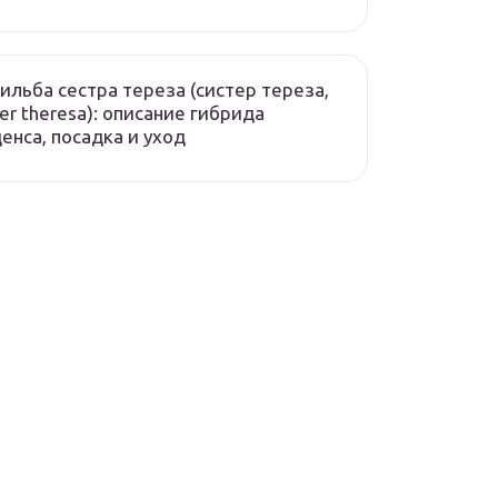
ильба сестра тереза (систер тереза,
ter theresa): описание гибрида
енса, посадка и уход