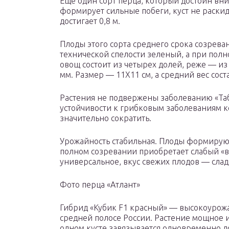
Еще один сорт перца, который достоин вн
формирует сильные побеги, куст не раскид
достигает 0,8 м.
Плоды этого сорта среднего срока созрева
технической спелости зеленый, а при пол
овощ состоит из четырех долей, реже — из 
мм. Размер — 11Х11 см, а средний вес соста
Растения не подвержены заболеванию «Таб
устойчивости к грибковым заболеваниям 
значительно сократить.
Урожайность стабильная. Плоды формируют
полном созревании приобретает слабый «в
универсальное, вкус свежих плодов — слад
Фото перца «Атлант»
Гибрид «Кубик F1 красный» — высокоурожа
средней полосе России. Растение мощное и
одном кусте завязывается одновременно до