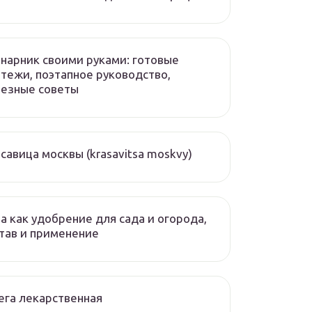
нарник своими руками: готовые
тежи, поэтапное руководство,
лезные советы
савица москвы (krasavitsa moskvy)
а как удобрение для сада и огорода,
тав и применение
ега лекарственная