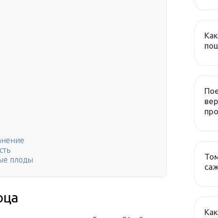
Как
пош
Пое
ве
пр
анение
сть
Том
ые плоды
са
рца
Как