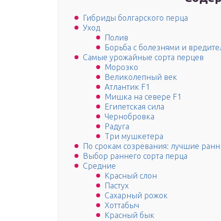
Гибриды болгарского перца
Уход
Полив
Борьба с болезнями и вредит
Самые урожайные сорта перцев
Морозко
Великолепный век
Атлантик F1
Мишка на севере F1
Египетская сила
Чернобровка
Радуга
Три мушкетера
По срокам созревания: лучшие ранн
Выбор раннего сорта перца
Средние
Красный слон
Пастух
Сахарный рожок
Хоттабыч
Красный бык