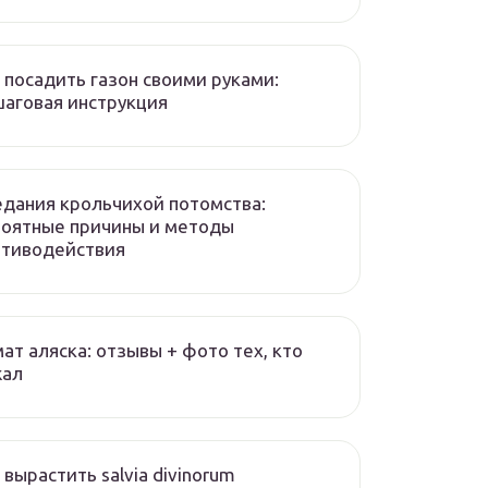
 посадить газон своими руками:
аговая инструкция
дания крольчихой потомства:
роятные причины и методы
отиводействия
ат аляска: отзывы + фото тех, кто
жал
 вырастить salvia divinorum