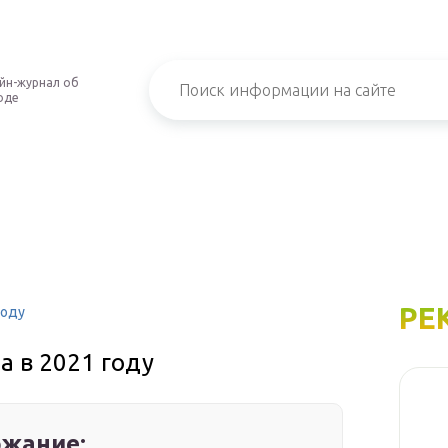
йн-журнал об
оде
РЕ
году
а в 2021 году
жание: