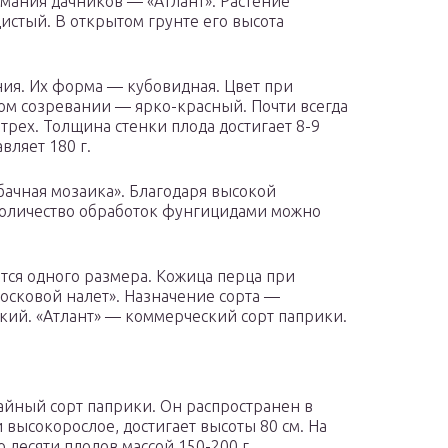
имания дачников — «Атлант». Растение
истый. В открытом грунте его высота
ния. Их форма — кубовидная. Цвет при
ном созревании — ярко-красный. Почти всегда
трех. Толщина стенки плода достигает 8-9
вляет 180 г.
ачная мозаика». Благодаря высокой
количество обработок фунгицидами можно
ся одного размера. Кожица перца при
осковой налет». Назначение сорта —
кий. «Атлант» — коммерческий сорт паприки.
йный сорт паприки. Он распространен в
 высокорослое, достигает высоты 80 см. На
 десяти плодов массой 150-200 г.