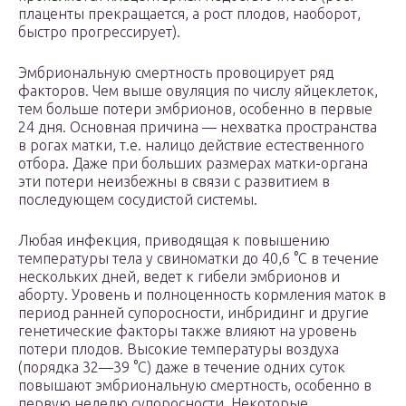
плаценты прекращается, а рост плодов, наоборот,
быстро прогрессирует).
Эмбриональную смертность провоцирует ряд
факторов. Чем вы­ше овуляция по числу яйцеклеток,
тем больше потери эмбрионов, особенно в первые
24 дня. Основная причина — нехватка пространст­ва
в рогах матки, т.е. налицо действие естественного
отбора. Даже при больших размерах матки-органа
эти потери неизбежны в связи с раз­витием в
последующем сосудистой системы.
Любая инфекция, приводящая к повышению
температуры тела у свиноматки до 40,6 °С в течение
нескольких дней, ведет к гибели эмбрионов и
аборту. Уровень и полноценность кормления маток в
период ранней супоросности, инбридинг и другие
генетические факто­ры также влияют на уровень
потери плодов. Высокие температуры воздуха
(порядка 32—39 °С) даже в течение одних суток
повышают эмбриональную смертность, особенно в
первую неделю супоросности. Некоторые