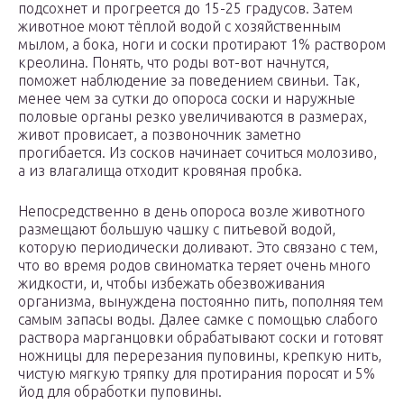
подсохнет и прогреется до 15-25 градусов. Затем
животное моют тёплой водой с хозяйственным
мылом, а бока, ноги и соски протирают 1% раствором
креолина. Понять, что роды вот-вот начнутся,
поможет наблюдение за поведением свиньи. Так,
менее чем за сутки до опороса соски и наружные
половые органы резко увеличиваются в размерах,
живот провисает, а позвоночник заметно
прогибается. Из сосков начинает сочиться молозиво,
а из влагалища отходит кровяная пробка.
Непосредственно в день опороса возле животного
размещают большую чашку с питьевой водой,
которую периодически доливают. Это связано с тем,
что во время родов свиноматка теряет очень много
жидкости, и, чтобы избежать обезвоживания
организма, вынуждена постоянно пить, пополняя тем
самым запасы воды. Далее самке с помощью слабого
раствора марганцовки обрабатывают соски и готовят
ножницы для перерезания пуповины, крепкую нить,
чистую мягкую тряпку для протирания поросят и 5%
йод для обработки пуповины.