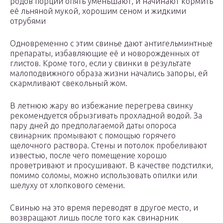
родов порции опять уменьшают, и начинают кормить
её льняной мукой, хорошим сеном и жидкими
отрубями
Одновременно с этим свинье дают антигельминтные
препараты, избавляющие её и новорожденных от
глистов. Кроме того, если у свинки в результате
малоподвижного образа жизни начались запоры, ей
скармливают свекольный жом.
В летнюю жару во избежание перегрева свинку
рекомендуется обрызгивать прохладной водой. За
пару дней до предполагаемой даты опороса
свинарник промывают с помощью горячего
щелочного раствора. Стены и потолок пробеливают
известью, после чего помещение хорошо
проветривают и просушивают. В качестве подстилки,
помимо соломы, можно использовать опилки или
шелуху от хлопкового семени.
Свинью на это время переводят в другое место, и
возвращают лишь после того как свинарник