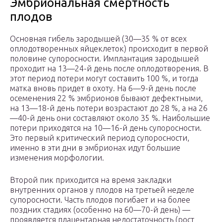
Эмбриональная смертность
плодов
Основная гибель зародышей (30—35 % от всех
оплодотворенных яйцеклеток) происходит в пер­вой
половине супоросности. Имплантация зародышей
проходит на 13—24-й день после оплодотворения. В
этот период потери могут со­ставить 100 %, и тогда
матка вновь придет в охоту. На 6—9-й день по­сле
осеменения 22 % эмбрионов бывают дефектными,
на 13—18-й день потери возрастают до 28 %, а на 26
—40-й день они составляют около 35 %. Наибольшие
потери приходятся на 10—16-й день супо­росности.
Это первый критический период супоросности,
именно в эти дни в эмбрионах идут большие
изменения морфологии.
Второй пик приходится на время закладки
внутренних органов у плодов на третьей неделе
супоросности. Часть плодов погибает и на более
поздних стадиях (особенно на 60—70-й день) —
проявляется плацентарная недостаточность (рост