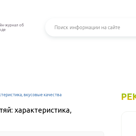
йн-журнал об
оде
РЕ
ктеристика, вкусовые качества
яй: характеристика,