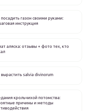
 посадить газон своими руками:
аговая инструкция
ат аляска: отзывы + фото тех, кто
жал
 вырастить salvia divinorum
дания крольчихой потомства:
роятные причины и методы
отиводействия