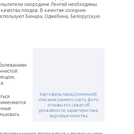
опылители смородине Лентяй необходимы
ачества плодов. В качестве соседних
спользуют Бинара, Оджебина, Белорусскую
аболеваниям
учнистой
лещом,
а.
Картофель палац (семенной):
ться
описание раннего сорта, фото,
Применяются
отзывы кто сажал об
анные
урожайности, характеристика,
льзовать
вкусовые качества
едителями может проводиться с применением