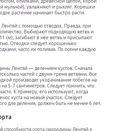
постом, опилками, древесной щепой, корой
й мульчой), увлажняют и рыхлят. Корешки
одое растение начинает быстро расти.
Лентяй с помощью отводок. Правда, при
оличество. Выбирают подходящую ветвь и
11 см), загибают в нее ветвь и присыпают
остью. Отводки следует хорошенько
дками, часто их поливая. По осени каждую
дины Лентяй — делением кустов. Сначала
сколько частей с двумя-тремя ветвями. Все
адкой производят укорачивание побегов на
на 5-7 сантиметров. Следует помнить, что
асто. К примеру, его используют, когда
нос куста на новый участок. Следует
мого для деления, должен быть не менее 6 лет.
орта
й способности сорта смородины Лентяй к