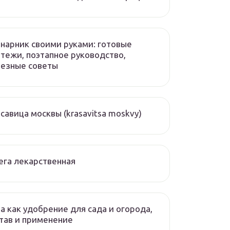
нарник своими руками: готовые
тежи, поэтапное руководство,
лезные советы
савица москвы (krasavitsa moskvy)
ега лекарственная
а как удобрение для сада и огорода,
тав и применение