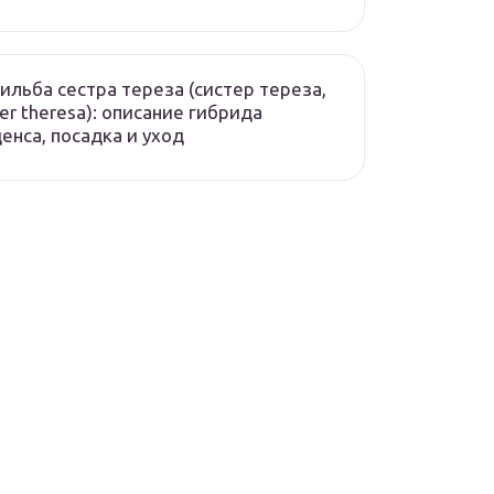
ильба сестра тереза (систер тереза,
ter theresa): описание гибрида
енса, посадка и уход