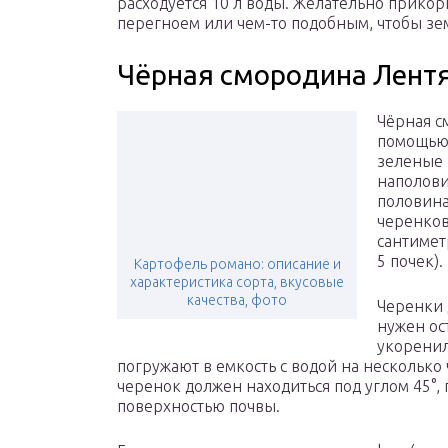
расходуется 10 л воды. Желательно прико
перегноем или чем-то подобным, чтобы зе
Чёрная смородина Лентя
Чёрная с
помощью 
зеленые 
наполови
половина
черенков
сантимет
5 почек).
Картофель романо: описание и
характеристика сорта, вкусовые
качества, фото
Черенки 
нужен ос
укоренили
погружают в емкость с водой на несколько
черенок должен находиться под углом 45°,
поверхностью почвы.