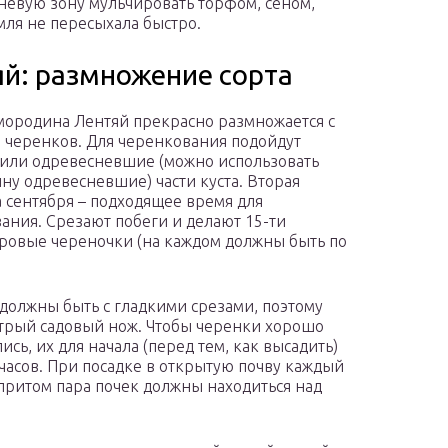
рневую зону мульчировать торфом, сеном,
мля не пересыхала быстро.
й: размножение сорта
мородина Лентяй прекрасно размножается с
черенков. Для черенкования подойдут
или одревесневшие (можно использовать
ну одревесневшие) части куста. Вторая
 сентября – подходящее время для
ания. Срезают побеги и делают 15-ти
ровые череночки (на каждом должны быть по
должны быть с гладкими срезами, поэтому
трый садовый нож. Чтобы черенки хорошо
сь, их для начала (перед тем, как высадить)
 часов. При посадке в открытую почву каждый
 притом пара почек должны находиться над