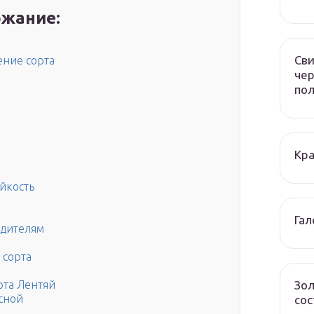
жание:
Сви
ение сорта
чер
по
Кра
ойкость
Гал
едителям
 сорта
Зол
рта Лентяй
сной
сос