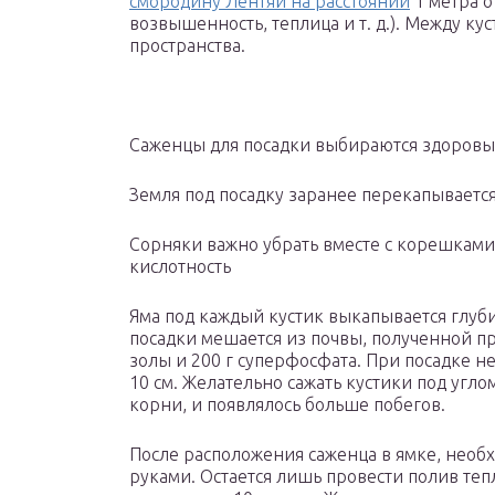
смородину Лентяй на расстоянии
1 метра о
возвышенность, теплица и т. д.). Между ку
пространства.
Саженцы для посадки выбираются здоровые
Земля под посадку заранее перекапывается
Сорняки важно убрать вместе с корешками
кислотность
Яма под каждый кустик выкапывается глуби
посадки мешается из почвы, полученной пр
золы и 200 г суперфосфата. При посадке н
10 см. Желательно сажать кустики под угло
корни, и появлялось больше побегов.
После расположения саженца в ямке, необ
руками. Остается лишь провести полив тепл