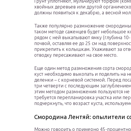
Грунт уплотняют, мульчируют торфом (ком
хвойных деревьев или другой органическо
должны появиться к декабрю, а весной мол
Также популярно размножение смородины 
таком методе саженцев будет небольшое к
рядом с ней выкапывают ямку (глубина 10-
почвой, оставляя ее до 25 см над поверхн
прикрепить к колышкам. Ухаживают за отво
отводку пересаживают на свое место.
Еще один метод размножения сорта сморо
куст необходимо выкопать и поделить на не
деленки – с корневой системой. Перед пос
три четверти с последующим заглублением 
этим методом размножения пользуются не ч
требуется перепланировка участка или пере
подчеркнуть, что возраст куста, используе
Смородина Лентяй: опылители с
Можно говорить о примерно 45-процентно