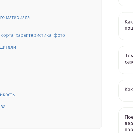
го материала
Как
пош
сорта, характеристика, фото
едители
Том
са
Как
ойкость
тва
Пое
ве
пр