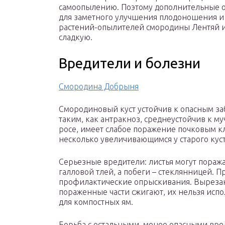
самоопылению. Поэтому дополнительные 
для заметного улучшения плодоношения и к
растений-опылителей смородины Лентяй и
сладкую.
Вредители и болезни
Смородина Добрыня
Смородиновый куст устойчив к опасным з
таким, как антракноз, среднеустойчив к м
росе, имеет слабое поражение почковым к
несколько увеличивающимся у старого куст
Серьезные вредители: листья могут поража
галловой тлей, а побеги – стеклянницей. 
профилактические опрыскивания. Вырез
пораженные части сжигают, их нельзя испо
для компостных ям.
Борьба с остальными, менее опасными вр