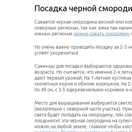
Посадка черной смород
Сажается черная смородина весной или ос
северных регионах, так как зима там начин
южных регионах
можно сажать смородину
Но очень важно проводить посадку за 2-3 н
успеет укорениться
Саженцы для посадки выбираются здоровые
возраста. Но считается, что именно 2-х л
дают первый урожай. На 1-летних кустиках 
скелетных корня и обилие корешков. На 2
по 40 см, с 3-5 одеревенелыми корнями и
Место для выращивания выбирается светло
(желательно с северной части участка). Ну
света будет попадать на смородину, тем сл
плодоносит эта черная смородина на супесч
можно на любой земле, главное чтобы кис