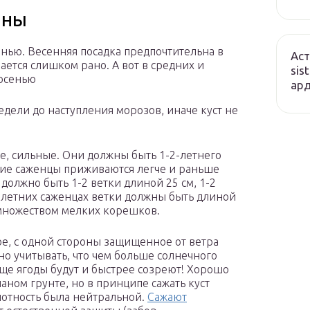
ины
енью. Весенняя посадка предпочтительна в
Аст
ается слишком рано. А вот в средних и
sis
осенью
ард
едели до наступления морозов, иначе куст не
, сильные. Они должны быть 1-2-летнего
етние саженцы приживаются легче и раньше
должно быть 1-2 ветки длиной 25 см, 1-2
-летних саженцах ветки должны быть длиной
 множеством мелких корешков.
е, с одной стороны защищенное от ветра
жно учитывать, что чем больше солнечного
аще ягоды будут и быстрее созреют! Хорошо
аном грунте, но в принципе сажать куст
лотность была нейтральной.
Сажают