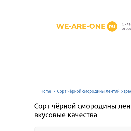
WE-ARE-ONE
Онла
RU
огор
Home
Сорт чёрной смородины лентяй: хара
Сорт чёрной смородины лент
вкусовые качества