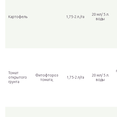
20 мл/ 5 л.
Картофель
1,75-2 л./га
воды
Томат
Фитофтороз
20 мл/ 5 л.
открытого
1,75-2 л/га
томата,
воды
грунта