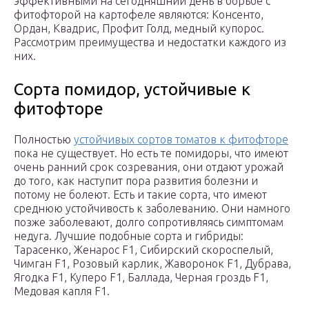
эффективными на сегодняшний день в борьбе с
фитофторой на картофеле являются: Консенто,
Ордан, Квадрис, Профит Голд, медный купорос.
Рассмотрим преимущества и недостатки каждого из
них.
Сорта помидор, устойчивые к
фитофторе
Полностью
устойчивых сортов томатов к фитофторе
пока не существует. Но есть те помидоры, что имеют
очень ранний срок созревания, они отдают урожай
до того, как наступит пора развития болезни и
потому не болеют. Есть и такие сорта, что имеют
среднюю устойчивость к заболеванию. Они намного
позже заболевают, долго сопротивляясь симптомам
недуга. Лучшие подобные сорта и гибриды:
Тарасенко, Женарос F1, Сибирский скороспелый,
Чимган F1, Розовый карлик, Жаворонок F1, Дубрава,
Ягодка F1, Куперо F1, Баллада, Черная гроздь F1,
Медовая капля F1.