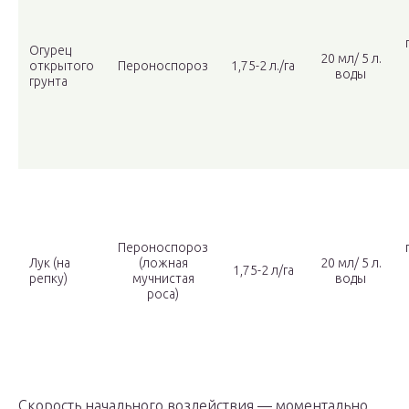
Огурец
20 мл/ 5 л.
открытого
Пероноспороз
1,75-2 л./га
воды
грунта
Пероноспороз
Лук (на
(ложная
20 мл/ 5 л.
1,75-2 л/га
репку)
мучнистая
воды
роса)
Скорость начального воздействия — моментально