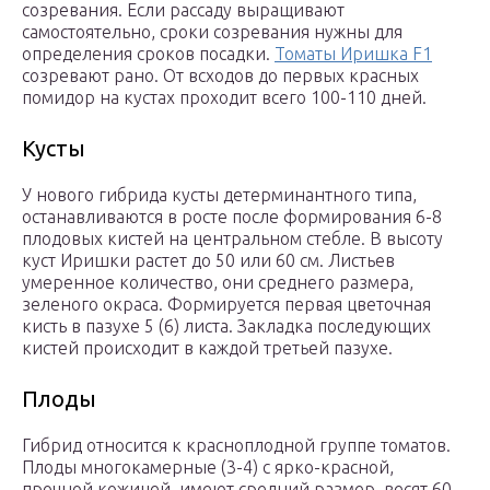
созревания. Если рассаду выращивают
самостоятельно, сроки созревания нужны для
определения сроков посадки.
Томаты Иришка F1
созревают рано. От всходов до первых красных
помидор на кустах проходит всего 100-110 дней.
Кусты
У нового гибрида кусты детерминантного типа,
останавливаются в росте после формирования 6-8
плодовых кистей на центральном стебле. В высоту
куст Иришки растет до 50 или 60 см. Листьев
умеренное количество, они среднего размера,
зеленого окраса. Формируется первая цветочная
кисть в пазухе 5 (6) листа. Закладка последующих
кистей происходит в каждой третьей пазухе.
Плоды
Гибрид относится к красноплодной группе томатов.
Плоды многокамерные (3-4) с ярко-красной,
прочной кожицей, имеют средний размер, весят 60-