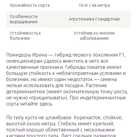
Урожайность сорта
16 кг с кв.метра
Особенности
Агротехника стандартная
выращивания
Устойчивость к
Устойчив ко многим
болезням
заболеваниям
Помидоры Ирина — гибрид первого поколения F1,
селекционерам удалось вместить в него все
качественные признаки. Гибриды томатов имеют
большую стойкость к неблагоприятным условиям и
болезням, но имеют один недостаток — семена
нельзя использовать для посадки. Растение
детерминантное (имеет окончательную точку роста,
не нужно «прищипывать»). Про индетерминантные
сорта читайте здесь.
По типу куста не штамбовое. Коренастое, стойкое,
высотой около метра. Стебель имеет крепкий,
толстый хорошо облиственный с несколькими
кистями простого типа. Лист средних размеров,