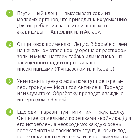
Паутинный клещ — высасывает соки из
молодых органов, что приводит к их усыханию.
Для истребления паразита используют
акарициды — Актеллик или Актару.
От щитовок применяют Децис. В борьбе с тлей
на начальном этапе крону орошают раствором
золы и мыла, настоем табака или чеснока. На
запущенной стадии опрыскивают
инсектицидами (Фундазолом или Каратэ).
Уничтожить туевую моль помогут препараты-
перитроиды — Москитол Антиклещ, Торнадо
или Фумитокс. Обработку проводят дважды с
интервалом в 8 дней.
Еще один паразит туи Тини Тим — жук-щелкун.
Он питается мелкими корешками хвойника. Для
его истребления необходимо: каждую осень
перекапывать и раскислять грунт, вносить под
перекопку дренаж из песка или вермикулита и