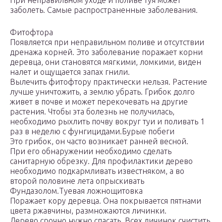
При неправильном уходе и поливе туя может
заболеть. Самые распространенные заболевания.
Фитофтора
Появляется при неправильном поливе и отсутствии
дренажа корней. Это заболевание поражает корни
деревца, они становятся мягкими, ломкими, виден
налет и ощущается запах гнили.
Вылечить фитофтору практически нельзя. Растение
лучше уничтожить, а землю убрать. Грибок долго
живет в почве и может перекочевать на другие
растения. Чтобы эта болезнь не получилась,
необходимо рыхлить почву вокруг туи и поливать 1
раз в неделю с фунгицидами.Бурые побеги
Это грибок, он часто возникает ранней весной.
При его обнаружении необходимо сделать
санитарную обрезку. Для профилактики дерево
необходимо подкармливать известняком, а во
второй половине лета опрыскивать
Фундазолом.Туевая ложнощитовка
Поражает кору деревца. Она покрывается пятнами
цвета ржавчины, размножаются личинки.
Дерево срочно нужно спасать. Всех личинок счистить,