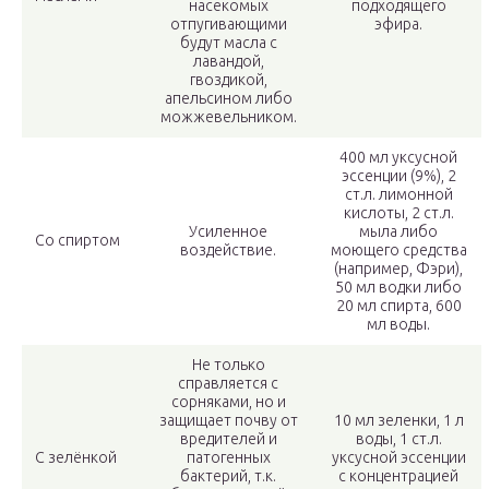
насекомых
подходящего
отпугивающими
эфира.
будут масла с
лавандой,
гвоздикой,
апельсином либо
можжевельником.
400 мл уксусной
эссенции (9%), 2
ст.л. лимонной
кислоты, 2 ст.л.
Усиленное
мыла либо
Со спиртом
воздействие.
моющего средства
(например, Фэри),
50 мл водки либо
20 мл спирта, 600
мл воды.
Не только
справляется с
сорняками, но и
защищает почву от
10 мл зеленки, 1 л
вредителей и
воды, 1 ст.л.
С зелёнкой
патогенных
уксусной эссенции
бактерий, т.к.
с концентрацией