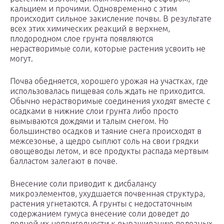
кальцием и прочими. Одновременно с этим
происходит сильное закисление почвы. В результате
всех этих химических реакций в верхнем,
плодородном слое грунта появляются
нерастворимые соли, которые растения усвоить не
могут.
Почва обедняется, хорошего урожая на участках, где
использовалась пищевая соль ждать не приходится.
Обычно нерастворимые соединения уходят вместе с
осадками в нижние слои грунта либо просто
вымываются дождями и талым снегом. Но
большинство осадков и таяние снега происходят в
межсезонье, а щедро сыплют соль на свои грядки
овощеводы летом, и все продукты распада мертвым
балластом залегают в почве.
Внесение соли приводит к дисбалансу
микроэлементов, ухудшается почвенная структура,
растения угнетаются. А грунты с недостаточным
содержанием гумуса внесение соли доведет до
полной их непригодности к выращиванию полезных