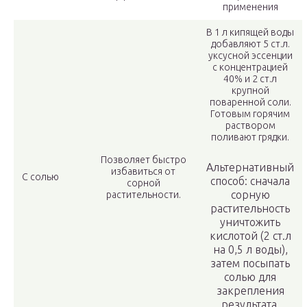
применения
В 1 л кипящей воды
добавляют 5 ст.л.
уксусной эссенции
с концентрацией
40% и 2 ст.л
крупной
поваренной соли.
Готовым горячим
раствором
поливают грядки.
Позволяет быстро
Альтернативный
избавиться от
С солью
способ: сначала
сорной
сорную
растительности.
растительность
уничтожить
кислотой (2 ст.л
на 0,5 л воды),
затем посыпать
солью для
закрепления
результата.