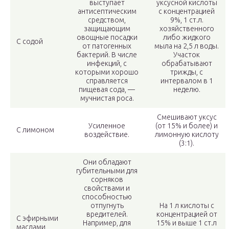
выступает
уксусной кислоты
антисептическим
с концентрацией
средством,
9%, 1 ст.л.
защищающим
хозяйственного
овощные посадки
либо жидкого
С содой
от патогенных
мыла на 2,5 л воды.
бактерий. В числе
Участок
инфекций, с
обрабатывают
которыми хорошо
трижды, с
справляется
интервалом в 1
пищевая сода, —
неделю.
мучнистая роса.
Смешивают уксус
Усиленное
(от 15% и более) и
С лимоном
воздействие.
лимонную кислоту
(3:1).
Они обладают
губительными для
сорняков
свойствами и
способностью
отпугнуть
На 1 л кислоты с
вредителей.
концентрацией от
С эфирными
Например, для
15% и выше 1 ст.л
маслами