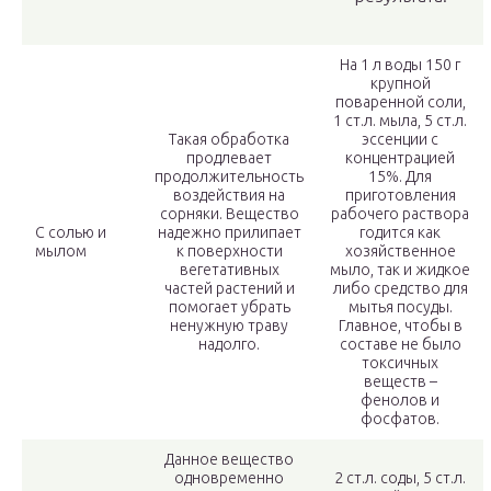
На 1 л воды 150 г
крупной
поваренной соли,
1 ст.л. мыла, 5 ст.л.
Такая обработка
эссенции с
продлевает
концентрацией
продолжительность
15%. Для
воздействия на
приготовления
сорняки. Вещество
рабочего раствора
С солью и
надежно прилипает
годится как
мылом
к поверхности
хозяйственное
вегетативных
мыло, так и жидкое
частей растений и
либо средство для
помогает убрать
мытья посуды.
ненужную траву
Главное, чтобы в
надолго.
составе не было
токсичных
веществ –
фенолов и
фосфатов.
Данное вещество
одновременно
2 ст.л. соды, 5 ст.л.