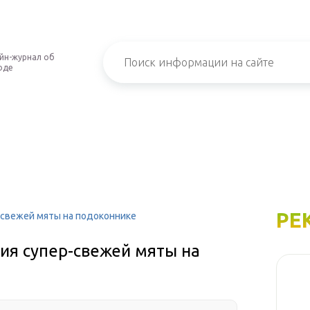
йн-журнал об
оде
РЕ
-свежей мяты на подоконнике
ия супер-свежей мяты на