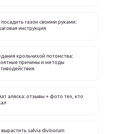
 посадить газон своими руками:
аговая инструкция
дания крольчихой потомства:
роятные причины и методы
отиводействия
ат аляска: отзывы + фото тех, кто
жал
 вырастить salvia divinorum