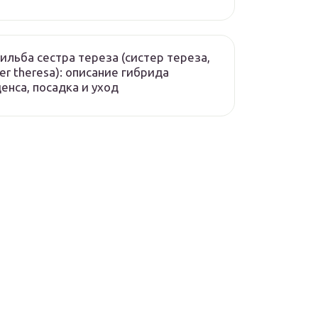
ильба сестра тереза (систер тереза,
ter theresa): описание гибрида
енса, посадка и уход