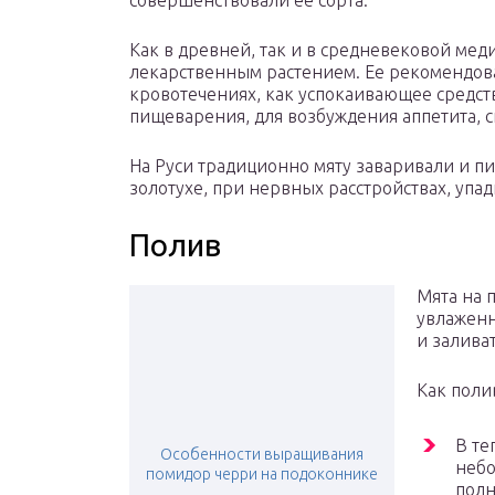
совершенствовали ее сорта.
Как в древней, так и в средневековой мед
лекарственным растением. Ее рекомендов
кровотечениях, как успокаивающее средст
пищеварения, для возбуждения аппетита, сн
На Руси традиционно мяту заваривали и пи
золотухе, при нервных расстройствах, упад
Полив
Мята на 
увлаженн
и заливат
Как поли
В те
Особенности выращивания
небо
помидор черри на подоконнике
полн