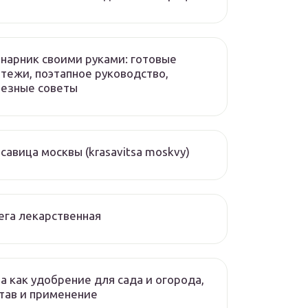
нарник своими руками: готовые
тежи, поэтапное руководство,
лезные советы
савица москвы (krasavitsa moskvy)
ега лекарственная
а как удобрение для сада и огорода,
тав и применение