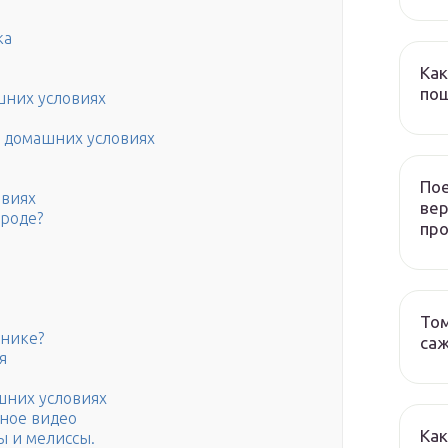
ка
Как
пош
шних условиях
 домашних условиях
Пое
овиях
ве
ороде?
пр
Том
ннике?
са
я
шних условиях
ное видео
Как
ы и мелиссы.