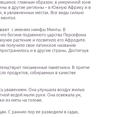
лившихся, главным образом, в умеренной зоне
сены в другие регионы – в Южную Африку и в
, в увлажненных местах. Все виды сильно
 ментол.
ывают с именем нимфы Минты. В
что богиня подземного царства Персефома
хучее растение и посвятило его Афродите.
ние получило свое латинское название
пространилось и в другие страны. Достигнув
тельствуют письменные памятники. В притче
сло продуктов, собираемых в качестве
сь уважением. Она улучшала воздух жилых
тной водой мыли руки. Она освежала ум,
и из мяты на голове.
ам. С ранних пор ее разводили в садах,