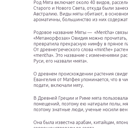
Род Мята включает около 40 видов, рассе
Старого и Нового Света, откуда были зане
Австралию. Виды мяты обитают, в основном
ароматичны, большинство из них содержат
Родовое название Мяты — «Mentha» связ
«Метаморфозах» Овидия можно прочитать, 
превратила прекрасную нимфу в пряное па
От древнегреческого слова «minthe» расте
«mentha». Это название с изменениями рас
Руси, его назвали «мята».
О древнем происхождении растения свиде
Евангелия от Матфея упоминается, что в чи
подати, включали мяту.
В Древней Греции и Риме мята пользовала
помещений, поэтому ею натирали полы, мя
поэтому знатные люди, ученые носили венк
Она была известна арабам, китайцам, японц