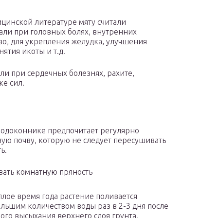
ицинской литературе мяту считали
али при головных болях, внутренних
во, для укрепления желудка, улучшения
ятия икоты и т.д.
ли при сердечных болезнях, рахите,
ке сил.
подоконнике предпочитает регулярно
ую почву, которую не следует пересушивать
ь.
вать комнатную пряность
плое время года растение поливается
льшим количеством воды раз в 2-3 дня после
ого высыхания верхнего слоя грунта.