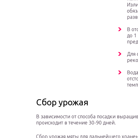
Изли
обяз
разв
В от
до 1
пред
Для 
реко
Вода
отст
темп
Сбор урожая
В зависимости от способа посадки выращи
происходит в течение 30-90 дней.
Сбор урожая мяты для дальнейшего хране