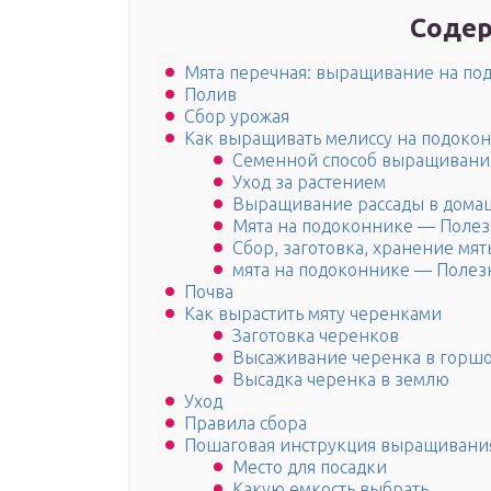
Содер
Мята перечная: выращивание на по
Полив
Сбор урожая
Как выращивать мелиссу на подоко
Семенной способ выращивани
Уход за растением
Выращивание рассады в дома
Мята на подоконнике — Полез
Сбор, заготовка, хранение мят
мята на подоконнике — Полезн
Почва
Как вырастить мяту черенками
Заготовка черенков
Высаживание черенка в горш
Высадка черенка в землю
Уход
Правила сбора
Пошаговая инструкция выращивани
Место для посадки
Какую емкость выбрать