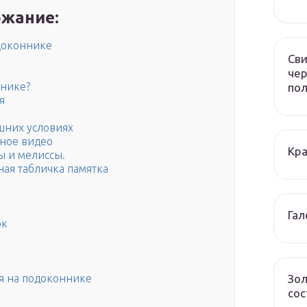
жание:
доконнике
Сви
чер
ннике?
по
я
шних условиях
ное видео
Кра
ы и мелиссы.
ая табличка памятка
Гал
ок
Зол
я на подоконнике
сос