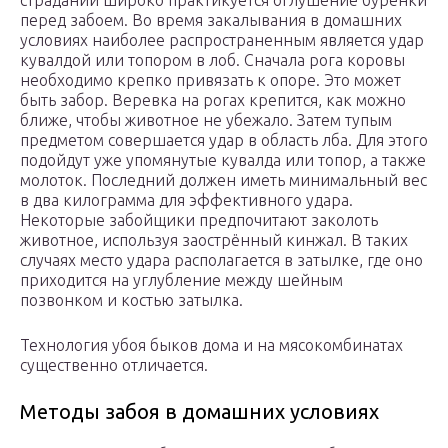
страданий широко практикуется оглушение буренки
перед забоем. Во время закалывания в домашних
условиях наиболее распространенным является удар
кувалдой или топором в лоб. Сначала рога коровы
необходимо крепко привязать к опоре. Это может
быть забор. Веревка на рогах крепится, как можно
ближе, чтобы животное не убежало. Затем тупым
предметом совершается удар в область лба. Для этого
подойдут уже упомянутые кувалда или топор, а также
молоток. Последний должен иметь минимальный вес
в два килограмма для эффективного удара.
Некоторые забойщики предпочитают заколоть
животное, используя заострённый кинжал. В таких
случаях место удара располагается в затылке, где оно
приходится на углубление между шейным
позвонком и костью затылка.
Технология убоя быков дома и на мясокомбинатах
существенно отличается.
Методы забоя в домашних условиях