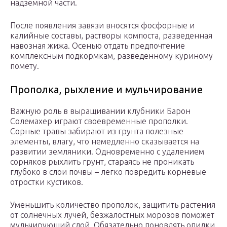
надземной части.
После появления завязи вносятся фосфорные и
калийные составы, растворы компоста, разведенная
навозная жижа. Осенью отдать предпочтение
комплексным подкормкам, разведенному куриному
помету.
Прополка, рыхление и мульчирование
Важную роль в выращивании клубники Барон
Солемахер играют своевременные прополки.
Сорные травы забирают из грунта полезные
элементы, влагу, что немедленно сказывается на
развитии земляники. Одновременно с удалением
сорняков рыхлить грунт, стараясь не проникать
глубоко в слои почвы – легко повредить корневые
отростки кустиков.
Уменьшить количество прополок, защитить растения
от солнечных лучей, безжалостных морозов поможет
мульчирующий слой. Обязательно поновлять опилки,