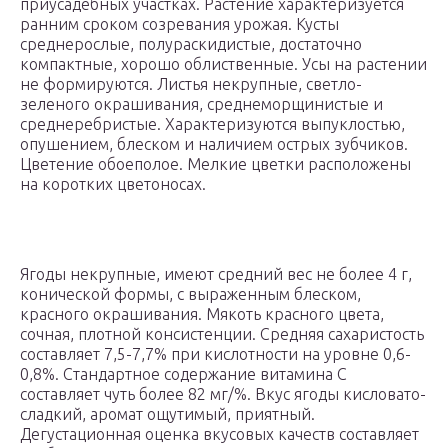
приусадебных участках. Растение характеризуется
ранним сроком созревания урожая. Кусты
среднерослые, полураскидистые, достаточно
компактные, хорошо облиственные. Усы на растении
не формируются. Листья некрупные, светло-
зеленого окрашивания, среднеморщинистые и
среднеребристые. Характеризуются выпуклостью,
опушением, блеском и наличием острых зубчиков.
Цветение обоеполое. Мелкие цветки расположены
на коротких цветоносах.
Ягоды некрупные, имеют средний вес не более 4 г,
конической формы, с выраженным блеском,
красного окрашивания. Мякоть красного цвета,
сочная, плотной консистенции. Средняя сахаристость
составляет 7,5-7,7% при кислотности на уровне 0,6-
0,8%. Стандартное содержание витамина С
составляет чуть более 82 мг/%. Вкус ягоды кисловато-
сладкий, аромат ощутимый, приятный.
Дегустационная оценка вкусовых качеств составляет