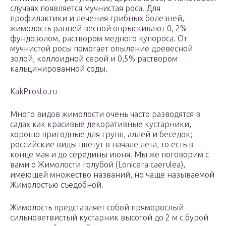
случаях появляется мучнистая роса. Для
профилактики и лечения грибных болезней,
жимолость ранней весной опрыскивают 0, 2%
фундозолом, раствором медного купороса. От
мучнистой росы помогает опыление древесной
золой, коллоидной серой и 0,5% раствором
кальцинированной соды.
KakProsto.ru
Много видов жимолости очень часто разводятся в
садах как красивые декоративные кустарники,
хорошо пригодные для групп, аллей и беседок;
российские виды цветут в начале лета, то есть в
конце мая и до середины июня. Мы же поговорим с
вами о Жимолости голубой (Lonicera caerulea),
имеющей множество названий, но чаще называемой
Жимолостью съедобной.
Жимолость представляет собой пряморослый
сильноветвистый кустарник высотой до 2 м с бурой