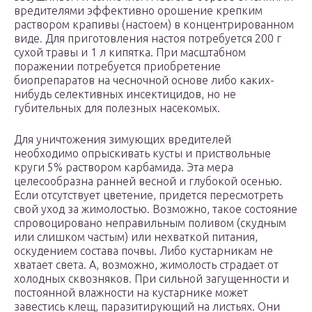
вредителями эффективно орошение крепким
раствором крапивы (настоем) в концентрированном
виде. Для приготовления настоя потребуется 200 г
сухой травы и 1 л кипятка. При масштабном
поражении потребуется приобретение
биопрепаратов на чесночной основе либо каких-
нибудь селективных инсектицидов, но не
губительных для полезных насекомых.
Для уничтожения зимующих вредителей
необходимо опрыскивать кусты и приствольные
круги 5% раствором карбамида. Эта мера
целесообразна ранней весной и глубокой осенью.
Если отсутствует цветение, придется пересмотреть
свой уход за жимолостью. Возможно, такое состояние
спровоцировано неправильным поливом (скудным
или слишком частым) или нехваткой питания,
оскудением состава почвы. Либо кустарникам не
хватает света. А, возможно, жимолость страдает от
холодных сквозняков. При сильной загущенности и
постоянной влажности на кустарнике может
завестись клещ, паразитирующий на листьях. Они