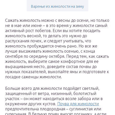
Варенье из жимолости на зиму
Сажать жимолость можно с весны до осени, но только
не в мае или июне – в это время у жимолости самый
активный рост побегов. Если вы хотите посадить
жимолость весной, то делать это нужно до
распускания почек, и следует учитывать, что
жимолость пробуждается очень рано. Но все же
лучше высаживать жимолость осенью, с конца
сентября по середину октября. Перед тем, как сажать
жимолость, выберите самое комфортное для ее
выращивания место, доведите состав почвы до
нужных показателей, выкопайте ямы и подготовьте к
посадке саженцы жимолости.
Больше всего для жимолости подойдет светлый,
защищенный от ветра, низинный, болотистый
участок – он может находиться возле забора или в
окружении других кустов.
Почва для жимолости
предпочтительна плодородная – суглинистая или
супесчаная. В бедную почву вносят органику, а если