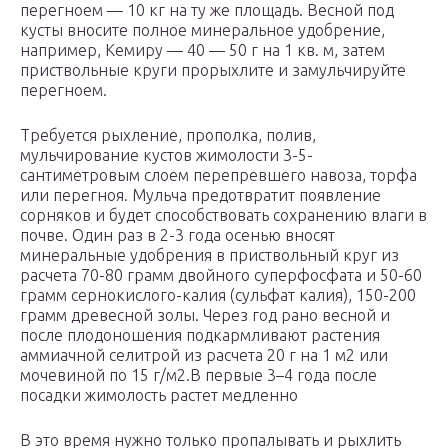
перегноем — 10 кг на ту же площадь. Весной под
кусты вносите полное минеральное удобрение,
например, Кемиру — 40 — 50 г на 1 кв. м, затем
приствольные круги прорыхлите и замульчируйте
перегноем.
Требуется рыхление, прополка, полив,
мульчирование кустов жимолости 3-5-
сантиметровым слоем перепревшего навоза, торфа
или перегноя. Мульча предотвратит появление
сорняков и будет способствовать сохранению влаги в
почве. Один раз в 2-3 года осенью вносят
минеральные удобрения в приствольный круг из
расчета 70-80 грамм двойного суперфосфата и 50-60
грамм сернокислого-калия (сульфат калия), 150-200
грамм древесной золы. Через год рано весной и
после плодоношения подкармливают растения
аммиачной селитрой из расчета 20 г на 1 м2 или
мочевиной по 15 г/м2.В первые 3–4 года после
посадки жимолость растет медленно
В это время нужно только пропалывать и рыхлить