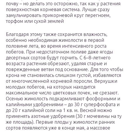
почву – но делать это осторожно, так как у растения
поверхностная корневая система. Лучше сразу
замульчировать прикорневой круг перегноем,
торфом или сухой землей
Благодаря этому также сохранится влажность,
особенно необходимая жимолости в первой
половине лета, во время интенсивного роста
побегов. При недостаточном поливе даже ягоды
десертных сортов будут горчить. С 6–8-летнего
возраста растения обрезают, удаляя старые и
поврежденные ветви под основание. Для того чтобы
крона не становилась слишком густой, избавляются
от многочисленной корневой поросли. Верхушки
молодых побегов, на которых находится
максимальное число цветковых почек, не срезают.
Осенью жимолость подкармливают фосфорными и
калийными удобрениями – до 30 г суперфосфата и
до 20 г калийной соли на 1 кв. м. Весной можно
применять азотные удобрения (30 г мочевины на ту
же площадь). Первые плоды у жимолости ранних
сортов появляются уже в конце мая, а массовое