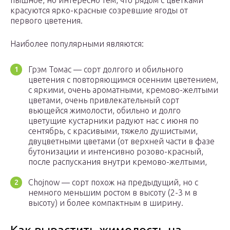
пышное, но интересно тем, что рядом с цветками
красуются ярко-красные созревшие ягоды от
первого цветения.
Наиболее популярными являются:
Грэм Томас — сорт долгого и обильного
цветения с повторяющимся осенним цветением,
с яркими, очень ароматными, кремово-желтыми
цветами, очень привлекательный сорт
вьющейся жимолости, обильно и долго
цветущие кустарники радуют нас с июня по
сентябрь, с красивыми, тяжело душистыми,
двуцветными цветами (от верхней части в фазе
бутонизации и интенсивно розово-красный,
после распускания внутри кремово-желтыми,
Chojnow — сорт похож на предыдущий, но с
немного меньшим ростом в высоту (2-3 м в
высоту) и более компактным в ширину.