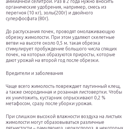
аммиачной селитрой. Раз в 2 года нужно вносить
органические удобрения, например, смесь из
перегноя (10 кг), золы(200г) и двойного
суперфосфата (80г).
До распускания почек, проводят омолаживающую
обрезку жимолости. При этом удаляют скелетные
ветви на высоте около 0,5 м. такая обрезка
стимулирует пробуждение большого числа спящих
почек, на которых образуются приросты, которые
дают урожай на второй год после обрезки.
Вредители и заболевания
Чаще всего жимолость повреждает паутинный клещ,
а также смородинная и розанная листовертки. Чтобы
их уничтожить, кустарник опрыскивают 0,2 %
метафосом, сразу после уборки урожая.
При слишком высокой влажности воздуха на листьях
жимолости могут образовываться различные
пятнистости – рамуляриоз, церкоспороз, в некоторых