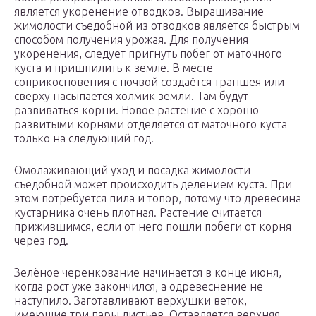
является укоренение отводков. Выращивание
жимолости съедобной из отводков является быстрым
способом получения урожая. Для получения
укоренения, следует пригнуть побег от маточного
куста и пришпилить к земле. В месте
соприкосновения с почвой создаётся траншея или
сверху насыпается холмик земли. Там будут
развиваться корни. Новое растение с хорошо
развитыми корнями отделяется от маточного куста
только на следующий год.
Омолаживающий уход и посадка жимолости
съедобной может происходить делением куста. При
этом потребуется пила и топор, потому что древесина
кустарника очень плотная. Растение считается
прижившимся, если от него пошли побеги от корня
через год.
Зелёное черенкование начинается в конце июня,
когда рост уже закончился, а одревеснение не
наступило. Заготавливают верхушки веток,
имеющие три пары листьев. Оставляется верхняя