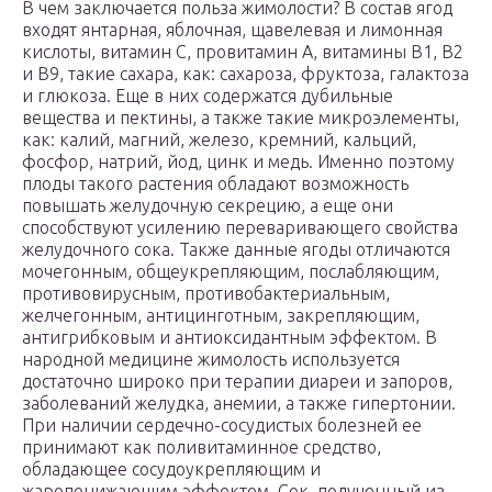
В чем заключается польза жимолости? В состав ягод
входят янтарная, яблочная, щавелевая и лимонная
кислоты, витамин С, провитамин А, витамины В1, В2
и В9, такие сахара, как: сахароза, фруктоза, галактоза
и глюкоза. Еще в них содержатся дубильные
вещества и пектины, а также такие микроэлементы,
как: калий, магний, железо, кремний, кальций,
фосфор, натрий, йод, цинк и медь. Именно поэтому
плоды такого растения обладают возможность
повышать желудочную секрецию, а еще они
способствуют усилению переваривающего свойства
желудочного сока. Также данные ягоды отличаются
мочегонным, общеукрепляющим, послабляющим,
противовирусным, противобактериальным,
желчегонным, антицинготным, закрепляющим,
антигрибковым и антиоксидантным эффектом. В
народной медицине жимолость используется
достаточно широко при терапии диареи и запоров,
заболеваний желудка, анемии, а также гипертонии.
При наличии сердечно-сосудистых болезней ее
принимают как поливитаминное средство,
обладающее сосудоукрепляющим и
жаропонижающим эффектом. Сок, полученный из