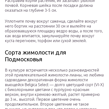
Расправив корни растения, их засыпают рыхлой
почвой. Корневая шейка после посадки должна
оказаться на глубине 3-5 см.
Уплотните почву вокруг саженца, сделайте вокруг
него бортик на расстоянии 30 см и вылейте на
образовавшуюся площадку ведро воды, а после того,
как вода впитается, замульчируйте почву вокруг
куста перегноем, торфом или сухой землей.
Сорта жимолости для
Подмосковья
В культуре встречается несколько разновидностей
этой привлекательной жимолости-лианы, но любима
садоводами декоративная форма жимолости
вьющейся Belgica Select — долго цветущий сорт (VI-X)
с биколорными цветами с пурпурно-красным
верхом, внутри кремово-желтый, растет примерно
до 3 м.. высотой. Первое цветение очень
продолжительное. Второе цветение не такое