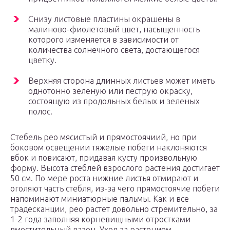
Снизу листовые пластины окрашены в
малиново-фиолетовый цвет, насыщенность
которого изменяется в зависимости от
количества солнечного света, достающегося
цветку.
Верхняя сторона длинных листьев может иметь
однотонно зеленую или пеструю окраску,
состоящую из продольных белых и зеленых
полос.
Стебель рео мясистый и прямостоячиий, но при
боковом освещении тяжелые побеги наклоняются
вбок и повисают, придавая кусту произвольную
форму. Высота стеблей взрослого растения достигает
50 см. По мере роста нижние листья отмирают и
оголяют часть стебля, из-за чего прямостоячие побеги
напоминают миниатюрные пальмы. Как и все
традесканции, рео растет довольно стремительно, за
1-2 года заполняя корневищными отростками
вместительный вазон. Уход за растением