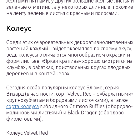
желтыми пятнами, у других большие желтые листья и
зеленые отметины, а у некоторых длинные, похожие
на ленту зеленые листья с красными полосами.
Колеус
Среди этих очаровательных декоративнолиственных
растений каждый найдет экземпляр по своему вкусу,
ведь колеусы отличаются многообразием окраски и
форм листьев. «Яркая крапива» хорошо смотрится на
клумбах, в рабатках, приствольных кругах плодовых
деревьев и в контейнерах.
Сегодня особо популярны колеус Блюме, серия
Визард (в частности, сорт Velvet Red – с «бархатными»
крупнозубчатыми бордовыми листочками), а также
сорта колеуса
гибридного Crimson Ruffles (с бордово-
малиновыми листьями) и Black Dragon (с бордово-
фиолетовыми).
Колеус Velvet Red