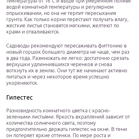
температуры от 16°C и выше при умеренном поливе
водой комнатной температуры и регулярном
опрыскивании, но она не терпит пересыхания
грунта. Как только корни перестают получать влагу,
жесткие листья становятся мягкими, желтеют по
краям и отваливаются.
Садоводы рекомендуют пересаживать фиттонию в
новый горшок большего диаметра не чаще, чем раз
в два года. Размножать ее легко: достаточно срезать
верхушки удлиннившихся черенков и снова
воткнуть их в землю. Они тут же начинают активно
питаться и через некоторое время успешно
укореняются.
Гипестес
Разновидность комнатного цветка с красно-
зелеными листьями. Яркость вкраплений зависит от
количества солнечного света, поэтому
предпочтительно держать гипестес на окне. В тени
он потеряет яркие оттенки. По мере роста и