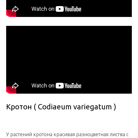
Кротон ( Codiaeum variegatum )
У растений кротона красивая разноцветная листва с