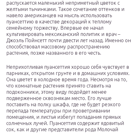
распускается маленький неприметный цветок с
желтыми тычинками. Такое сочетание оттенков и
навело американцев на мысль использовать
пуансеттию в качестве декораций к теплому
семейному торжеству. Впервые ее начал
культивировать мексиканский политик и врач –
Джоэль Пойнсетт почти двести лет назад. Именно он
способствовал массовому распространению
растения, позже названного в его честь.
Неприхотливая пуансеттия хорошо себя чувствует в
парниках, открытом грунте и в домашних условиях.
Она цветет в холодное время года. Несмотря на то,
что комнатные растения принято ставить на
подоконники, этому виду подойдет менее
подверженное сквознякам место. Его лучше
поставить на полку шкафа, где не будет резкого
перепада температуры при проветривании
помещения, и листья избегут попадания прямых
солнечных лучей. Пуансеттия содержит ядовитый
сок, как и другие представители рода Молочай