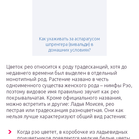
Как ухаживать за аспарагусом
шпренгера (вивальди) в
домашних условиях?
Цветок рео относится к роду традесканций, хотя до
недавнего времени был выделен в отдельный
монотипный род. Растение названо в честь
одноименного существа женского рода – нимфы Рэо,
поэтому видовое имя правильно звучит как рео
покрывальчатая. Кроме официального названия,
можно встретить и другие: Ладья Моисея, рео
пестрая или традесканция разноцветная. Они как
нельзя лучше характеризуют общий вид растения:
Когда рэо цветет, в коробочке из ладьевидных
прицветников появляются мелкие белые цветы.