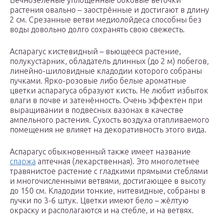
Вечнозелёные уплощённые боковые веточки
растения овально – заострённые и достигают в длину
2 см. Срезанные ветви медиолойдеса способны без
воды довольно долго сохранять свою свежесть.
Аспарагус кистевидный – вьющееся растение,
полукустарник, обладатель длинных (до 2 м) побегов,
линейно-шиловидные кладодии которого собраны
пучками. Ярко-розовые либо белые ароматные
цветки аспарагуса образуют кисть. Не любит избыток
влаги в почве и затенённость. Очень эффектен при
выращивании в подвесных вазонах в качестве
ампельного растения. Сухость воздуха отапливаемого
помещения не влияет на декоративность этого вида.
Аспарагус обыкновенный также имеет название
спаржа
аптечная (лекарственная). Это многолетнее
травянистое растение с гладкими прямыми стеблями
и многочисленными ветвями, достигающее в высоту
до 150 см. Кладодии тонкие, нитевидные, собраны в
пучки по 3-6 штук. Цветки имеют бело – жёлтую
окраску и располагаются и на стебле, и на ветвях.