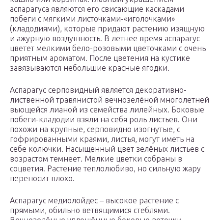
аспарагуса являются его свисающие каскадами
побеги с мягкими листочками-«иголочками»
(кладодиями), которые придают растению изящную
и ажурную воздушность. В летнее время аспарагус
цветет мелкими бело-розовыми цветочками с очень
приятным ароматом. После цветения на кустике
завязываются небольшие красные ягодки.
Аспарагус серповидный является декоративно-
лиственной травянистой вечнозелёной многолетней
вьющейся лианой из семейства лилейных. Боковые
побеги-кладодии взяли на себя роль листьев. Они
похожи на крупные, серповидно изогнутые, с
гофрированными краями, листья, могут иметь на
себе колючки. Насыщенный цвет зелёных листьев с
возрастом темнеет. Мелкие цветки собраны в
соцветия. Растение теплолюбиво, но сильную жару
переносит плохо.
Аспарагус медиолойдес – высокое растение с
прямыми, обильно ветвящимися стеблями.