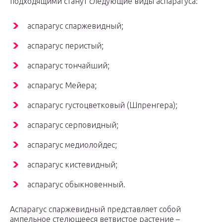
подходящими станут следующие виды аспарагуса:
аспарагус спаржевидный;
аспарагус перистый;
аспарагус тончайший;
аспарагус Мейера;
аспарагус густоцветковый (Шпренгера);
аспарагус серповидный;
аспарагус медиолойдес;
аспарагус кистевидный;
аспарагус обыкновенный.
Аспарагус спаржевидный представляет собой
ампельное стелющееся ветвистое растение –