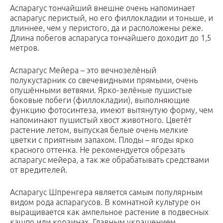
Аспарагус тончайший внешне очень напоминает
аспарагус перистый, но его филлокладии и тоньше, и
длиннее, чем у перистого, да и расположены реже.
Длина побегов аспарагуса тончайшего доходит до 1,5
метров.
Аспарагус Мейера – это вечнозелёный
полукустарник со свечевидными прямыми, очень
опушёнными ветвями. Ярко-зелёные пушистые
боковые побеги (филлокладии), выполняющие
функцию фотосинтеза, имеют вытянутую форму, чем
напоминают пушистый хвост животного. Цветёт
растение летом, выпуская белые очень мелкие
цветки с приятным запахом. Плоды – ягоды ярко
красного оттенка. Не рекомендуется обрезать
аспарагус мейера, а так же обрабатывать средствами
от вредителей.
Аспарагус Шпренгера является самым популярным
видом рода аспарагусов. В комнатной культуре он
выращивается как ампельное растение в подвесных
кашпо или корзинах. Главным украшением