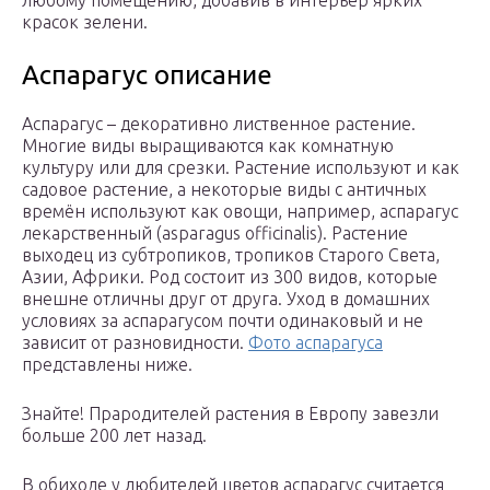
любому помещению, добавив в интерьер ярких
красок зелени.
Аспарагус описание
Аспарагус – декоративно лиственное растение.
Многие виды выращиваются как комнатную
культуру или для срезки. Растение используют и как
садовое растение, а некоторые виды с античных
времён используют как овощи, например, аспарагус
лекарственный (asparagus officinalis). Растение
выходец из субтропиков, тропиков Старого Света,
Азии, Африки. Род состоит из 300 видов, которые
внешне отличны друг от друга. Уход в домашних
условиях за аспарагусом почти одинаковый и не
зависит от разновидности.
Фото аспарагуса
представлены ниже.
Знайте! Прародителей растения в Европу завезли
больше 200 лет назад.
В обиходе у любителей цветов аспарагус считается