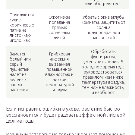
или обогревателя
Появляются
Ожог из-за
Убрать с окна вглубь
сухие
попадания
комнаты. Защитить от
коричневые
прямых
солнца
пятна на
солнечных
полупрозрачной
листочках-
лучей
занавеской
иголочках
Обработать
Заметен
Грибковая
фунгицидом,
белый или
инфекция,
уменьшить полив. В
серый
вызванная
холодное время года
пушистый
повышенной
руководствоваться
налет на
влажностью и
правилом: чем ниже
зеленых
низкой
температура воздуха,
частях
температурой
тем ниже влажность,
растения
воздуха
и наоборот
Если исправить ошибки в уходе, растение быстро
восстановится и будет радовать эффектной листвой
долгие годы.
Изящный аспарагус не только украшает помещение