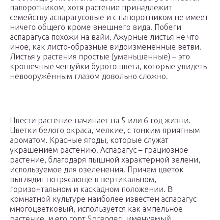
папоротником, хотя растение принадлежит
семейству аспарагусовые и с папоротником не имеет
ничего общего кроме внешнего вида. Побеги
аспарагуса похожи на вайи. Ажурные листья не что
иное, как листо-образные видоизменённые ветви.
Листья у растения простые (уменьшенные) – это
крошечные чешуйки бурого цвета, которые увидеть
невооружённым глазом довольно сложно.
Цвести растение начинает на 5 или 6 год жизни.
Цветки белого окраса, мелкие, с тонким приятным
ароматом. Красные ягоды, которые служат
украшением растению. Аспарагус – грациозное
растение, благодаря пышной характерной зелени,
используемое для озеленения. Причём цветок
выглядит потрясающе в вертикальном,
горизонтальном и каскадном положении. В
комнатной культуре наиболее известен аспарагус
многоцветковый, используется как ампельное
растение, и его сорт Sprengeri, именуемый