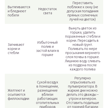
Переставить
Вытягиваются
поближе к окну (не
Недостаток
и бледнеют
допуская попадания
света
побеги
прямых солнечных
лучей на цветок)
Вынуть цветок из
горшка, удалить
пораженные стебли и
корни. Пересадить в
Избыточный
Загнивают
новый грунт.
полив и
корни и
Поливать по мере
застой влаги в
стебли
просыхания верхнего
горшке
слоя почвы в горшке.
Лишнюю воду сливать
из поддона после
каждого полива
Регулярно
Сухой воздух
опрыскивать из
в помещении,
пульверизатора. В
Желтеют и
размещение
жаркие дни можно
осыпаются
вблизи
делать это дважды –
филлокладии
работающих
утром и вечером.
отопительных
Отставить подальше
приборов
от горячей батареи