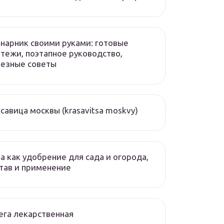
нарник своими руками: готовые
тежи, поэтапное руководство,
лезные советы
савица москвы (krasavitsa moskvy)
а как удобрение для сада и огорода,
тав и применение
ега лекарственная