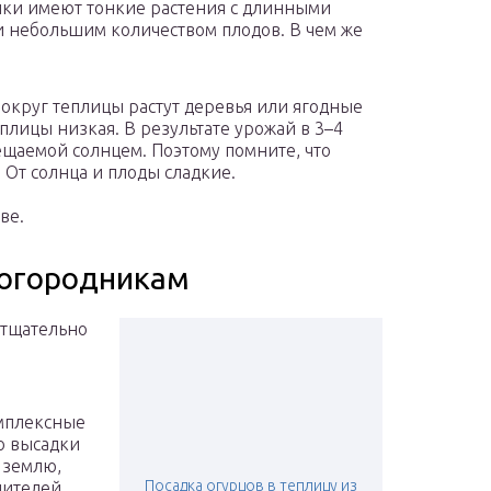
ики имеют тонкие растения с длинными
 небольшим количеством плодов. В чем же
округ теплицы растут деревья или ягодные
плицы низкая. В результате урожай в 3–4
ещаемой солнцем. Поэтому помните, что
 От солнца и плоды сладкие.
ве.
 огородникам
 тщательно
омплексные
о высадки
 землю,
Посадка огурцов в теплицу из
дителей