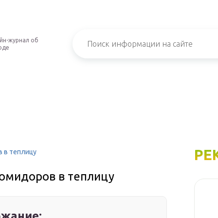
йн-журнал об
оде
РЕ
в в теплицу
помидоров в теплицу
жание: