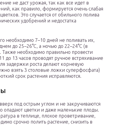
ние не даст урожая, так как все идет в
тений, как правило, формируется очень слабая
цветков. Это случается от обильного полива
нических удобрений и недостатка
го необходимо 7–10 дней не поливать их,
нем до 25–26°C, а ночью до 22–24°C (в
. Также необходимо правильно провести
 11 до 13 часов проводят ручное встряхивание
Для задержки роста делают корневую
ужно взять 3 столовые ложки суперфосфата)
ороткий срок растения исправляются.
ды
 вверх под острым углом и не закручиваются
то опадают цветки и даже маленькие плоды.
ература в теплице, плохое проветривание,
одимо срочно полить растение, снизить в