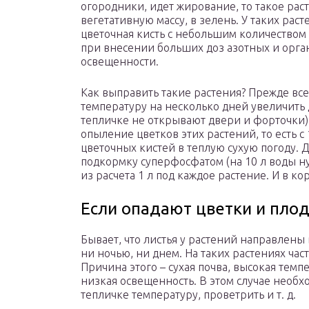
огородники, идет жирование, то такое расте
вегетативную массу, в зелень. У таких рас
цветочная кисть с небольшим количеством 
при внесении больших доз азотных и орга
освещенности.
Как выправить такие растения? Прежде все
температуру на несколько дней увеличить д
тепличке не открывают двери и форточки)
опыление цветков этих растений, то есть с
цветочных кистей в теплую сухую погоду. 
подкормку суперфосфатом (на 10 л воды н
из расчета 1 л под каждое растение. И в к
Если опадают цветки и пло
Бывает, что листья у растений направлены
ни ночью, ни днем. На таких растениях час
Причина этого – сухая почва, высокая темп
низкая освещенность. В этом случае необх
тепличке температуру, проветрить и т. д.