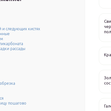
Сви
чер
й и следующих кистях
по
енные
ам
ликарбоната
садки рассады
Кра
Зол
сос
обрезка
ся
лицу пошагово
Гал