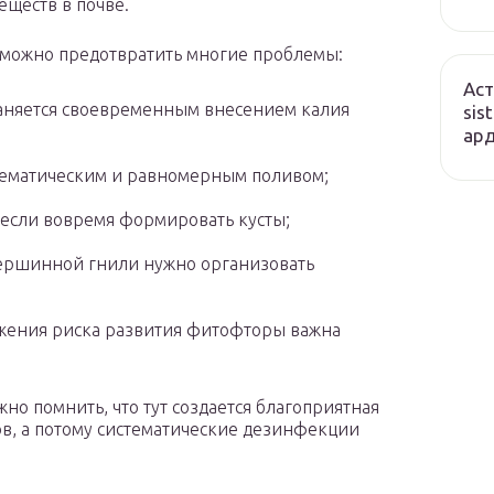
ществ в почве.
можно предотвратить многие проблемы:
Аст
траняется своевременным внесением калия
sis
ард
тематическим и равномерным поливом;
 если вовремя формировать кусты;
ершинной гнили нужно организовать
жения риска развития фитофторы важна
о помнить, что тут создается благоприятная
ов, а потому систематические дезинфекции