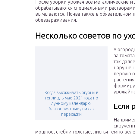
После уборки урожая все металлические и
обрабатываются специальными растворами
вымываются. Почва также в обязательном 
обеззараживания.
Несколько советов по ух
У огород
за томат
так дале
нарушен 
первую о
растения 
формируе
урожайно
Когда высаживать огурцы в
теплицу в мае 2021 года по
лунному календарю,
Если 
благоприятные дни для
пересадки
Например
скрученн
мощное, стебли толстые, листья темно-зеле