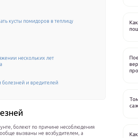
ать кусты помидоров в теплицу
Как
пош
Пое
яжении нескольких лет
ве
а
пр
 болезней и вредителей
Том
са
езней
грунте, болеют по причине несоблюдения
ообще вызваны не возбудителем, а
Как