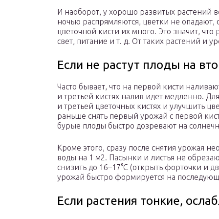
И наоборот, у хорошо развитых растений в
ночью распрямляются, цветки не опадают, 
цветочной кисти их много. Это значит, что
свет, питание и т. д. От таких растений и 
Если не растут плоды на вт
Часто бывает, что на первой кисти налива
и третьей кистях налив идет медленно. Для
и третьей цветочных кистях и улучшить ц
раньше снять первый урожай с первой кис
бурые плоды быстро дозревают на солнечно
Кроме этого, сразу после снятия урожая не
воды на 1 м2. Пасынки и листья не обреза
снизить до 16–17°C (открыть форточки и дв
урожай быстро формируется на последующи
Если растения тонкие, осла