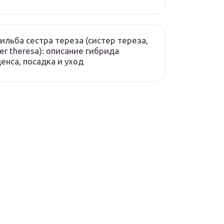
ильба сестра тереза (систер тереза,
ter theresa): описание гибрида
енса, посадка и уход