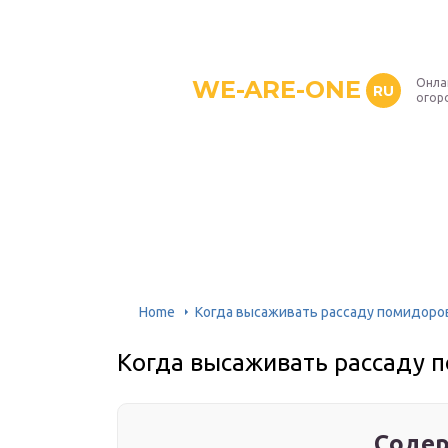
WE-ARE-ONE
Онла
RU
огор
Home
Когда высаживать рассаду помидоро
Когда высаживать рассаду 
Содер