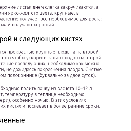
ерхние листья днем слегка закручиваются, а
они ярко-желтого цвета, крупные, в
 растение получает все необходимое для роста:
урожай получают хороший.
орой и следующих кистях
ются прекрасные крупные плоды, а на второй
 того чтобы ускорить налив плодов на второй
ветение последующих, необходимо как можно
ти, не дожидаясь покраснения плодов. Снятые
м подоконнике (буквально за двое суток).
обходимо полить почву из расчета 10–12 л
ют, температуру в теплице необходимо
ери), особенно ночью. В этих условиях
х кистях и поспевает в более ранние сроки.
бленные