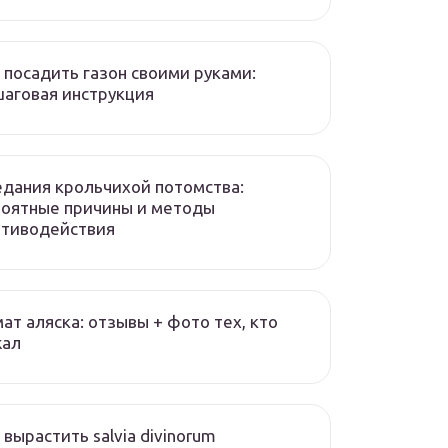
 посадить газон своими руками:
аговая инструкция
дания крольчихой потомства:
роятные причины и методы
отиводействия
ат аляска: отзывы + фото тех, кто
жал
 вырастить salvia divinorum