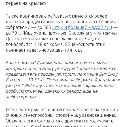
перьев на крыльях.
Также коричневые хайсексы отличаются более
высокой продуктивностью по сравнению с белыми
собратьями — до 363
штук и большей массой яиц
—
до 70 г. Яйца очень прочные. Скорлупа у них темная.
Для того чтобы самка снесла десяток яиц, ей
понадобится 1,28 кг корма. Яйценоскость птиц
начинает падать через два-три года.
Знаете ли вы?
Самым большим петухом в мире,
который попал в Книгу рекордов Гиннесса, является
представитель породы уайтсулли по кличке Биг Сноу.
Его вес — 10,51 кг. Петух жил на ферме в Австралии и
умер в 1992 году. После этого были зафиксированы
особи потяжелее, однако их рекорд еще не
зафиксирован.
Есть некоторые отличия и в характере этих кур. Они
очень жизнеспособны, спокойны, уравновешенны.
Обычно легко уживаются с другими сородичами в
курятнике. Конфликты среди них очень редки.