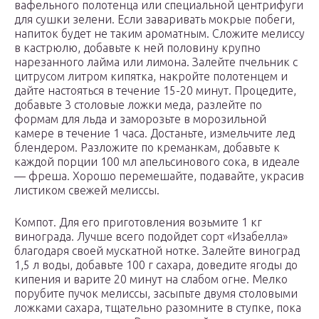
вафельного полотенца или специальной центрифуги
для сушки зелени. Если заваривать мокрые побеги,
напиток будет не таким ароматным. Сложите мелиссу
в кастрюлю, добавьте к ней половину крупно
нарезанного лайма или лимона. Залейте пчельник с
цитрусом литром кипятка, накройте полотенцем и
дайте настояться в течение 15-20 минут. Процедите,
добавьте 3 столовые ложки меда, разлейте по
формам для льда и заморозьте в морозильной
камере в течение 1 часа. Достаньте, измельчите лед
блендером. Разложите по креманкам, добавьте к
каждой порции 100 мл апельсинового сока, в идеале
— фреша. Хорошо перемешайте, подавайте, украсив
листиком свежей мелиссы.
Компот. Для его приготовления возьмите 1 кг
винограда. Лучше всего подойдет сорт «Изабелла»
благодаря своей мускатной нотке. Залейте виноград
1,5 л воды, добавьте 100 г сахара, доведите ягоды до
кипения и варите 20 минут на слабом огне. Мелко
порубите пучок мелиссы, засыпьте двумя столовыми
ложками сахара, тщательно разомните в ступке, пока