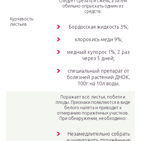
следует срезать и сжечь, а затем
обильно опрыскать одним из
средств:
Курчавость
листьев
Бордосская жидкость 3%;
хлорокись меди 9%;
медный купорос 1%, 2 раз
через 5 дней;
специальный препарат от
болезней растений ДНОК,
100г на 10л воды.
Поражает всё: листья, побеги и
плоды. Признаки появляются в виде
белого налёта и приводит к
отмиранию поражённых участков.
При обнаружении, необходимо:
Незамедлительно собрать
и уничтожить поражённые