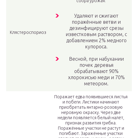
сбора урожая:
Удаляют и сжигают
поражённые ветви и
дезинфицируют срезы
Клястероспориоз
известковым раствором, с
добавлением 2% медного
купороса.
Весной, при набухании
почек деревья
обрабатывают 90%
хлорокисью меди и 70%
метеором.
Поражает едва появившиеся листья
и побеги. Листики начинают
приобретать янтарно-розовую
неровную окраску. Через две
недели появляется белый налёт,
признак развития грибка.
Поражённые участки не растут и
погибают. Заражённые участки