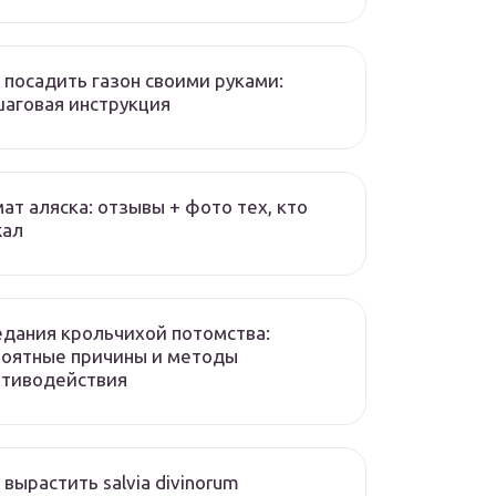
 посадить газон своими руками:
аговая инструкция
ат аляска: отзывы + фото тех, кто
жал
дания крольчихой потомства:
роятные причины и методы
отиводействия
 вырастить salvia divinorum