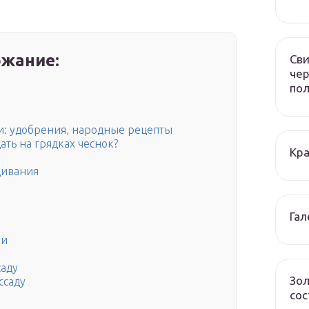
жание:
Сви
чер
по
и: удобрения, народные рецепты
ть на грядках чеснок?
Кра
щивания
Гал
ми
саду
Зол
ссаду
сос