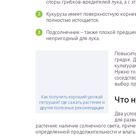
споры грибков-вредителей лука, а с э
Кукуруза имеет поверхностную корнев
полностью истощается.
Подсолнечник – также плохой предшест
непригодный для лука.
Повысить
грядок. Д
культура
Нужно то
соседств
выбор п
Как получить хороший урожай
Что 
петрушки? где сажать растение и
другие полезные рекомендации
Два усло
для разв
растения: наличие солнечного света, прич
определенной продолжительности и влага.