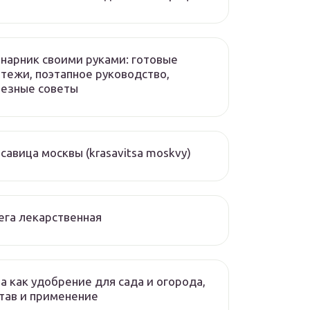
нарник своими руками: готовые
тежи, поэтапное руководство,
лезные советы
савица москвы (krasavitsa moskvy)
ега лекарственная
а как удобрение для сада и огорода,
тав и применение