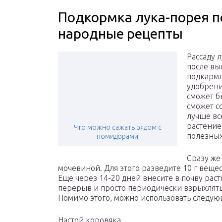
Подкормка лука-порея п
народные рецепты
Рассаду 
после вы
подкармл
удобрени
сможет б
сможет с
лучше вс
растение
Что можно сажать рядом с
полезных
помидорами
Сразу же
мочевиной. Для этого разведите 10 г вещес
Еще через 14-20 дней внесите в почву раст
перерыв и просто периодически взрыхлять
Помимо этого, можно использовать следу
Настой коровяка