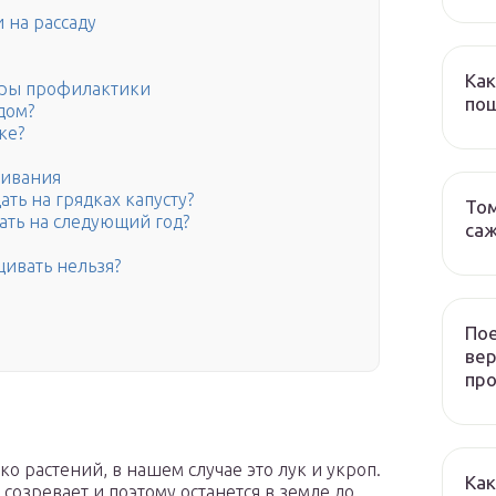
 на рассаду
Как
меры профилактики
пош
дом?
ке?
щивания
ть на грядках капусту?
Том
ать на следующий год?
са
ивать нельзя?
Пое
ве
пр
о растений, в нашем случае это лук и укроп.
Как
 созревает и поэтому останется в земле до