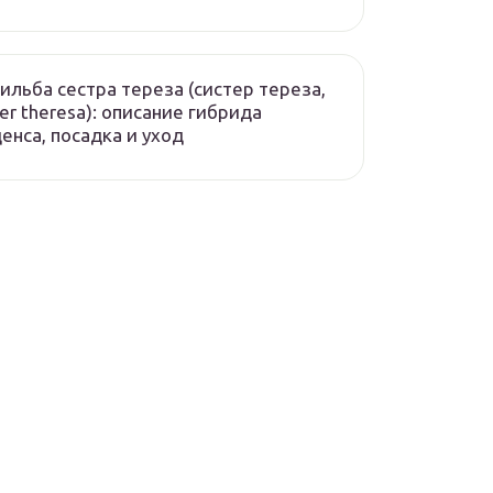
ильба сестра тереза (систер тереза,
ter theresa): описание гибрида
енса, посадка и уход