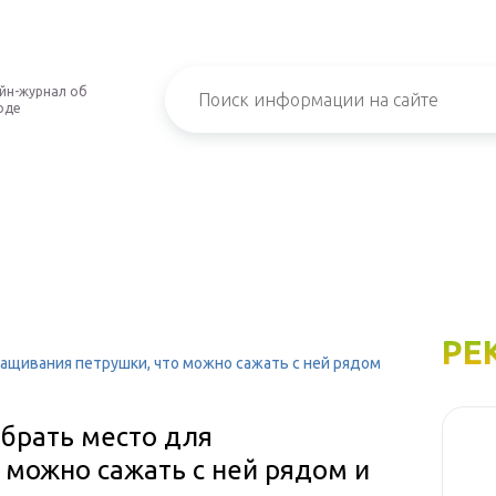
йн-журнал об
оде
РЕ
ащивания петрушки, что можно сажать с ней рядом
ыбрать место для
 можно сажать с ней рядом и