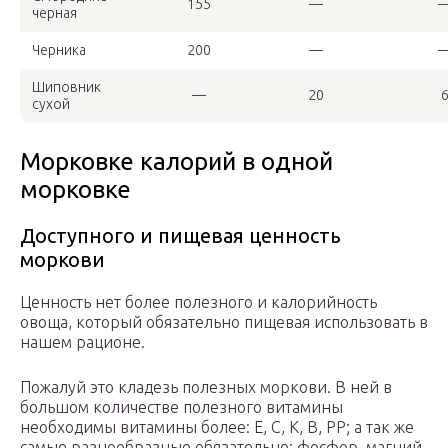
155
—
черная
Черника
200
—
Шиповник
—
20
сухой
Морковке калорий в одной
морковке
Доступного и пищевая ценность
моркови
Ценность нет более полезного и калорийность
овоща, который обязательно пищевая использовать в
нашем рационе.
Пожалуй это кладезь полезных моркови. В ней в
большом количестве полезного витамины
необходимы витамины более: E, C, K, B, PP; а так же
самые разнообразные обязательно: фосфор, магний,