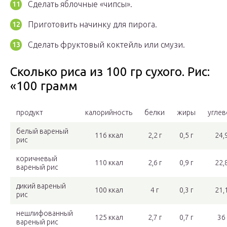
Сделать яблочные «чипсы».
Приготовить начинку для пирога.
Сделать фруктовый коктейль или смузи.
Сколько риса из 100 гр сухого. Рис:
«100 грамм
продукт
калорийность
белки
жиры
угле
белый вареный
116 ккал
2,2 г
0,5 г
24,9
рис
коричневый
110 ккал
2,6 г
0,9 г
22,8
вареный рис
дикий вареный
100 ккал
4 г
0,3 г
21,1
рис
нешлифованный
125 ккал
2,7 г
0,7 г
36 
вареный рис