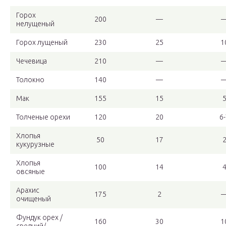
Горох
200
—
нелущеный
Горох лущеный
230
25
1
Чечевица
210
—
Толокно
140
—
Мак
155
15
Толченые орехи
120
20
6-
Хлопья
50
17
кукурузные
Хлопья
100
14
овсяные
Арахис
175
2
очищеный
Фундук орех /
160
30
1