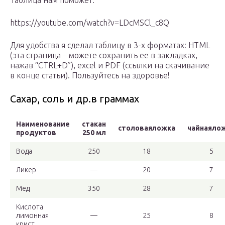
Таблица нам поможет.
https://youtube.com/watch?v=LDcMSCl_c8Q
Для удобства я сделал таблицу в 3-х форматах: HTML
(эта страница – можете сохранить ее в закладках,
нажав “CTRL+D”), excel и PDF (ссылки на скачивание
в конце статьи). Пользуйтесь на здоровье!
Сахар, соль и др.в граммах
Наименование
стакан
столоваяложка
чайнаяло
продуктов
250 мл
Вода
250
18
5
Ликер
—
20
7
Мед
350
28
7
Кислота
лимонная
—
25
8
крист.