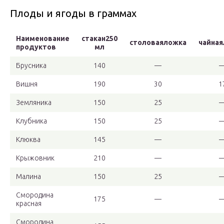
Плоды и ягоды в граммах
Наименование
стакан250
столоваяложка
чайна
продуктов
мл
Брусника
140
—
Вишня
190
30
1
Земляника
150
25
Клубника
150
25
Клюква
145
—
Крыжовник
210
—
Малина
150
25
Смородина
175
—
красная
Смородина