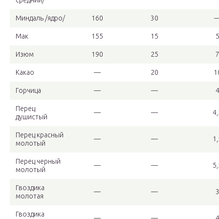
средний/
Миндаль /ядро/
160
30
Мак
155
15
Изюм
190
25
Какао
—
20
1
Горчица
—
—
Перец
—
—
4,
душистый
Перец красный
—
—
1,
молотый
Перец черный
—
—
5,
молотый
Гвоздика
—
—
молотая
Гвоздика
—
—