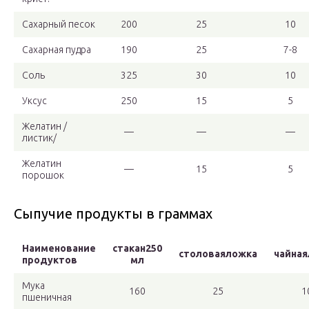
Сахарный песок
200
25
10
Сахарная пудра
190
25
7-8
Соль
325
30
10
Уксус
250
15
5
Желатин /
—
—
—
листик/
Желатин
—
15
5
порошок
Сыпучие продукты в граммах
Наименование
стакан250
столоваяложка
чайна
продуктов
мл
Мука
160
25
1
пшеничная