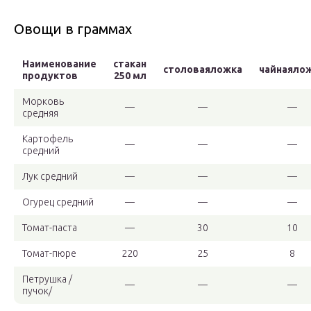
Овощи в граммах
Наименование
стакан
столоваяложка
чайнаяло
продуктов
250 мл
Морковь
—
—
—
средняя
Картофель
—
—
—
средний
Лук средний
—
—
—
Огурец средний
—
—
—
Томат-паста
—
30
10
Томат-пюре
220
25
8
Петрушка /
—
—
—
пучок/