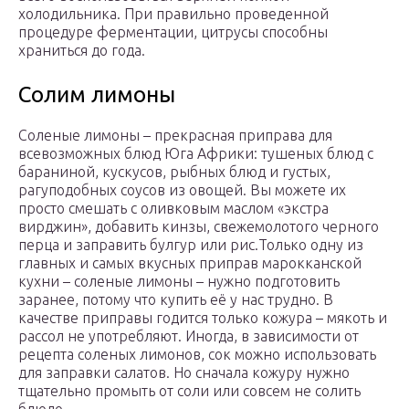
холодильника. При правильно проведенной
процедуре ферментации, цитрусы способны
храниться до года.
Солим лимоны
Соленые лимоны – прекрасная приправа для
всевозможных блюд Юга Африки: тушеных блюд с
бараниной, кускусов, рыбных блюд и густых,
рагуподобных соусов из овощей. Вы можете их
просто смешать с оливковым маслом «экстра
вирджин», добавить кинзы, свежемолотого черного
перца и заправить булгур или рис.Только одну из
главных и самых вкусных приправ марокканской
кухни – соленые лимоны – нужно подготовить
заранее, потому что купить её у нас трудно. В
качестве приправы годится только кожура – мякоть и
рассол не употребляют. Иногда, в зависимости от
рецепта соленых лимонов, сок можно использовать
для заправки салатов. Но сначала кожуру нужно
тщательно промыть от соли или совсем не солить