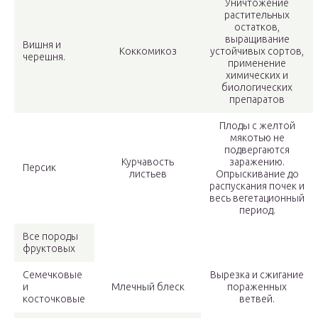
Уничтожение
растительных
остатков,
выращивание
Вишня и
Коккомикоз
устойчивых сортов,
черешня.
применение
химических и
биологических
препаратов
Плоды с желтой
мякотью не
подвергаются
Курчавость
заражению.
Персик
листьев
Опрыскивание до
распускания почек и
весь вегетационный
период.
Все породы
фруктовых
Семечковые
Вырезка и сжигание
и
Млечный блеск
пораженных
косточковые
ветвей.