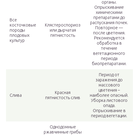
органы.
Опрыскивание
химическими
препаратами до
Все
распускания почек.
косточковые
Клястероспориоз
Повторное —
породы
или дырчатая
после цветения.
плодовых
пятнистость
Рекомендуется
культур
обработка в
течение
вегетационного
периода
биопрепаратами.
Период от
заражения до
массового
цветения –
Красная
Слива
наиболее опасный.
пятнистость слив
Уборка листового
опада.
Опрыскивание в
период вегетации.
Однодомные
ржавчинные грибы