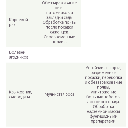
Обеззараживание
почвы
питомников и
закладки сада.
Корневой
Обработка почвы
рак
после посадки
саженцев.
Своевременные
поливы.
Болезни
ягодников
Устойчивые сорта,
разреженные
посадки, перекопка
и обеззараживание
почвы,
Крыжовник,
уничтожение
Мучнистая роса
смородина
больных побегов,
листового опада.
Обработка
надземной массы
фунгицидными
препаратами.