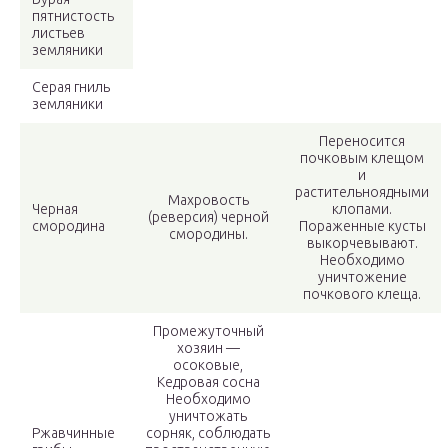
пятнистость
листьев
земляники
Серая гниль
земляники
Переносится
почковым клещом
и
растительноядными
Махровость
Черная
клопами.
(реверсия) черной
смородина
Пораженные кусты
смородины.
выкорчевывают.
Необходимо
уничтожение
почкового клеща.
Промежуточный
хозяин —
осоковые,
Кедровая сосна
Необходимо
уничтожать
Ржавчинные
сорняк, соблюдать