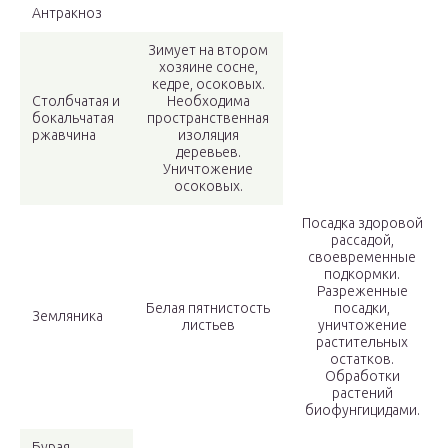
Антракноз
Зимует на втором
хозяине сосне,
кедре, осоковых.
Столбчатая и
Необходима
бокальчатая
пространственная
ржавчина
изоляция
деревьев.
Уничтожение
осоковых.
Посадка здоровой
рассадой,
своевременные
подкормки.
Разреженные
Белая пятнистость
посадки,
Земляника
листьев
уничтожение
растительных
остатков.
Обработки
растений
биофунгицидами.
Бурая