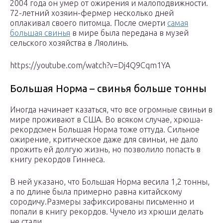
2004 года он умер от ожирения и малоподвижности.
72-летний хозяин-фермер несколько дней
оплакивал своего питомца. После смерти
самая
большая свинья
в мире была передана в музей
сельского хозяйства в Ляолинь.
https://youtube.com/watch?v=Dj4Q9Cqm1YA
Большая Норма – свинья больше тонны
Иногда начинает казаться, что все огромные свиньи в
мире проживают в США. Во всяком случае, хрюша-
рекордсмен Большая Норма тоже оттуда. Сильное
ожирение, критическое даже для свиньи, не дало
прожить ей долгую жизнь, но позволило попасть в
книгу рекордов Гиннеса.
В ней указано, что Большая Норма весила 1,2 тонны,
а по длине была примерно равна китайскому
сородичу.Размеры зафиксированы письменно и
попали в книгу рекордов. Чучело из хрюши делать
не стали.