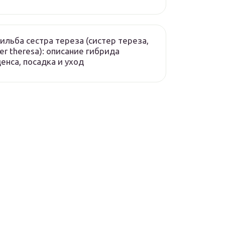
ильба сестра тереза (систер тереза,
ter theresa): описание гибрида
енса, посадка и уход