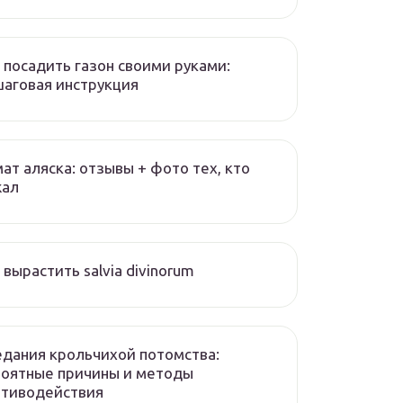
 посадить газон своими руками:
аговая инструкция
ат аляска: отзывы + фото тех, кто
жал
 вырастить salvia divinorum
дания крольчихой потомства:
роятные причины и методы
отиводействия