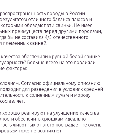
распространенность породы в России
 результатом отличного баланса плюсов и
 которыми обладают эти свиньи. Не имея
ьных преимуществ перед другими породами,
гда бы не составила 4/5 отечественного
я племенных свиней.
 качества обеспечили крупной белой свинье
пулярность? Больше всего на это повлияли
ие факторы:
условиям. Согласно официальному описанию,
 подходит для разведения в условиях средней
вительность к солнечным лучам и морозу
оставляет.
и хорошо реагируют на улучшение качества
ожности обеспечить хрюшкам идеально
ость животных от этого пострадает не очень
оровьем тоже не возникнет.