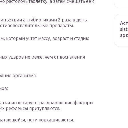
о растолочь таблетку, а затем смешать ее с
инъекции антибиотиками 2 раза в день.
Аст
отивовоспалительные препараты.
sis
ард
, который учтет массу, возраст и стадию
ых ударов не реже, чем от воспаления
ояние организма.
мов:
оматки игнорируют раздражающие факторы
. Их рефлексы притупляются.
шатающейся, ноги подкашиваются.