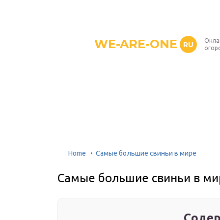
WE-ARE-ONE
Онла
RU
огор
Home
Самые большие свиньи в мире
Самые большие свиньи в ми
Содер