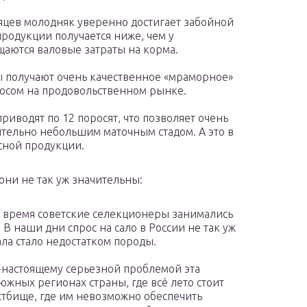
сяцев молодняк уверенно достигает забойной
продукции получается ниже, чем у
щаются валовые затраты на корма.
ы получают очень качественное «мраморное»
росом на продовольственном рынке.
риводят по 12 поросят, что позволяет очень
ительно небольшим маточным стадом. А это в
сной продукции.
 они не так уж значительны:
 время советские селекционеры занимались
 наши дни спрос на сало в России не так уж
ла стало недостатком породы.
-настоящему серьезной проблемой эта
южных регионах страны, где всё лето стоит
стбище, где им невозможно обеспечить