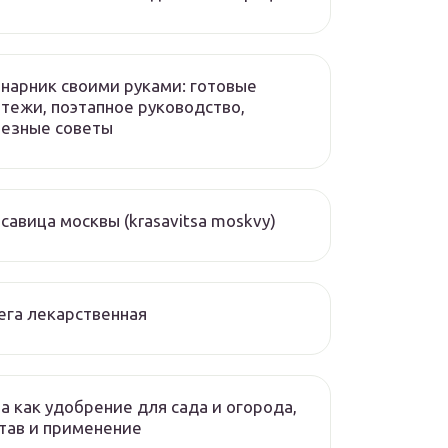
нарник своими руками: готовые
тежи, поэтапное руководство,
лезные советы
савица москвы (krasavitsa moskvy)
ега лекарственная
а как удобрение для сада и огорода,
тав и применение