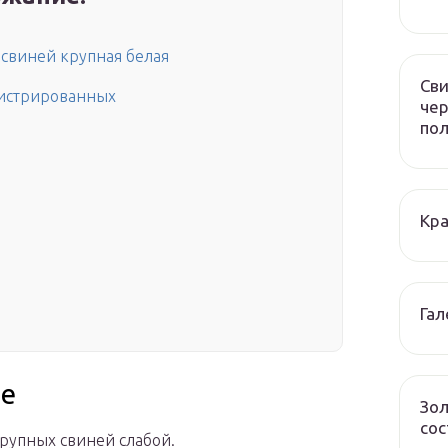
свиней крупная белая
Сви
гистрированных
чер
по
Кра
Гал
ие
Зол
сос
рупных свиней слабой.