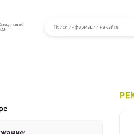
йн-журнал об
оде
РЕ
ре
жание: