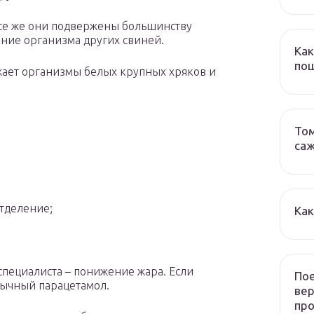
все же они подвержены большинству
яние организма других свиней.
Как
пош
ажает организмы белых крупных хряков и
Том
са
тделение;
Как
специалиста – понижение жара. Если
Пое
бычный парацетамол.
ве
пр