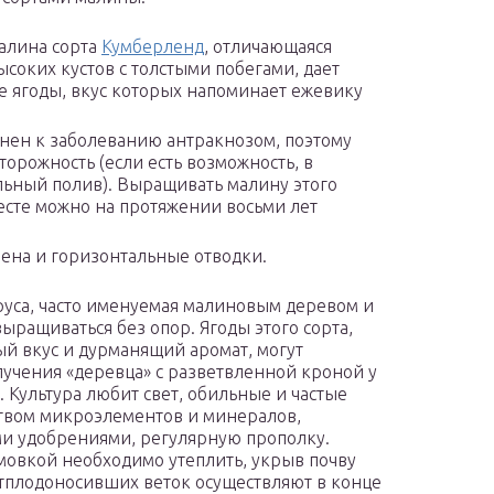
алина сорта
Кумберленд
, отличающаяся
соких кустов с толстыми побегами, дает
ие ягоды, вкус которых напоминает ежевику
нен к заболеванию антракнозом, поэтому
орожность (если есть возможность, в
льный полив). Выращивать малину этого
есте можно на протяжении восьми лет
ена и горизонтальные отводки.
руса, часто именуемая малиновым деревом и
ыращиваться без опор. Ягоды этого сорта,
й вкус и дурманящий аромат, могут
получения «деревца» с разветвленной кроной у
Культура любит свет, обильные и частые
твом микроэлементов и минералов,
и удобрениями, регулярную прополку.
мовкой необходимо утеплить, укрыв почву
отплодоносивших веток осуществляют в конце