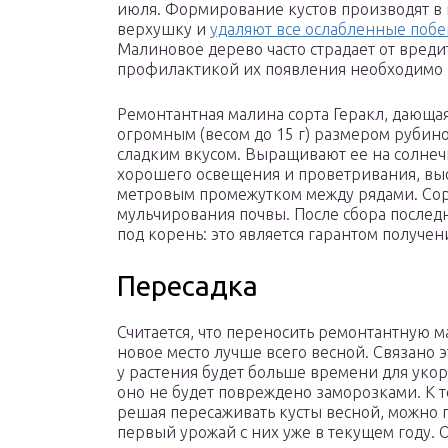
июля. Формирование кустов производят в к
верхушку и
удаляют все ослабленные побе
Малиновое дерево часто страдает от вреди
профилактикой их появления необходимо 
Ремонтантная малина сорта Геракл, дающая
огромным (весом до 15 г) размером рубино
сладким вкусом. Выращивают ее на солнеч
хорошего освещения и проветривания, выса
метровым промежутком между рядами. Сор
мульчирования почвы. После сбора последн
под корень: это является гарантом получен
Пересадка
Считается, что переносить ремонтантную м
новое место лучше всего весной. Связано эт
у растения будет больше времени для уко
оно не будет повреждено заморозками. К т
решая пересаживать кусты весной, можно 
первый урожай с них уже в текущем году. 