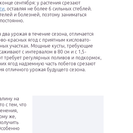
онце сентября: у растения срезают
ги
, оставляя не более 6 сильных стеблей.
телей и болезней, поэтому заниматься
постоянно.
 два урожая в течение сезона, отличается
во-красных ягод с приятным кисловато-
ных участках. Мощные кусты, требующие
живают с интервалом в 80 см и с 1,5-
т требует регулярных поливов и подкормок,
их ягод надземную часть побегов срезают
ия отличного урожая будущего сезона.
алину на
о с тем, что
ренения,
ому же,
получить
Особенно