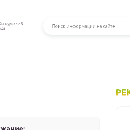
йн-журнал об
оде
РЕ
жание: