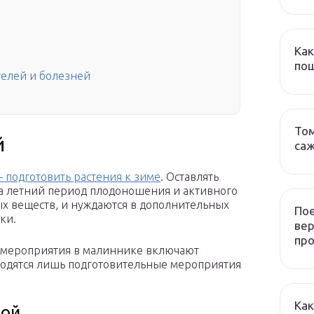
Как
пош
телей и болезней
Том
й
са
 подготовить растения к зиме
. Оставлять
за летний период плодоношения и активного
ых веществ, и нуждаются в дополнительных
Пое
ки.
ве
пр
ие мероприятия в малиннике включают
водятся лишь подготовительные мероприятия
Как
ной