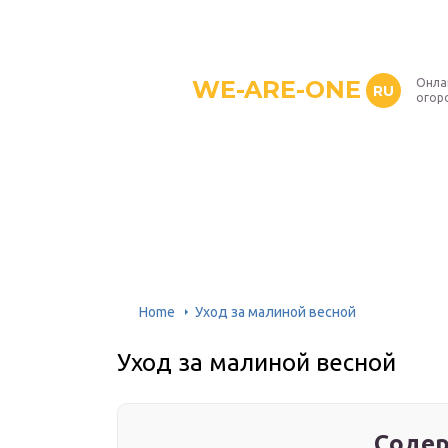
WE-ARE-ONE
Онла
RU
огор
Home
Уход за малиной весной
Уход за малиной весной
Содер