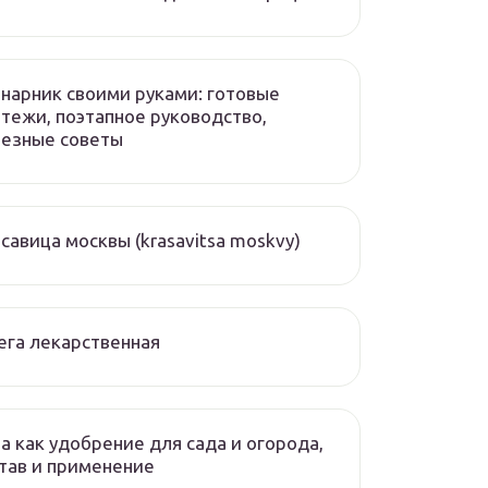
нарник своими руками: готовые
тежи, поэтапное руководство,
лезные советы
савица москвы (krasavitsa moskvy)
ега лекарственная
а как удобрение для сада и огорода,
тав и применение