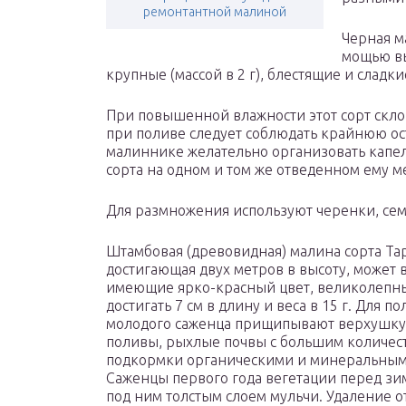
ремонтантной малиной
Черная м
мощью вы
крупные (массой в 2 г), блестящие и сладк
При повышенной влажности этот сорт скло
при поливе следует соблюдать крайнюю ост
малиннике желательно организовать капе
сорта на одном и том же отведенном ему м
Для размножения используют черенки, сем
Штамбовая (древовидная) малина сорта Та
достигающая двух метров в высоту, может в
имеющие ярко-красный цвет, великолепны
достигать 7 см в длину и веса в 15 г. Для 
молодого саженца прищипывают верхушку. 
поливы, рыхлые почвы с большим количес
подкормки органическими и минеральным
Саженцы первого года вегетации перед зи
под ним толстым слоем мульчи. Удаление 