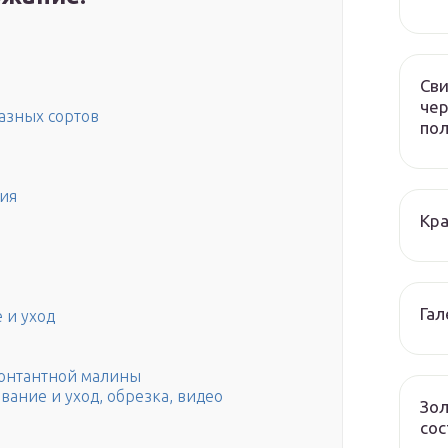
Сви
чер
разных сортов
по
ия
Кра
Гал
 и уход
онтантной малины
ание и уход, обрезка, видео
Зол
сос