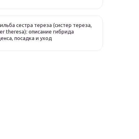
ильба сестра тереза (систер тереза,
ter theresa): описание гибрида
енса, посадка и уход