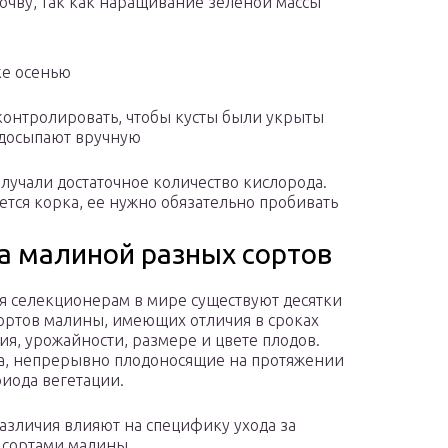
почву, так как наращивание зеленой массы
ке осенью
 контролировать, чтобы кусты были укрыты
 досыпают вручную
олучали достаточное количество кислорода.
ется корка, ее нужно обязательно пробивать
за малиной разных сортов
я селекционерам в мире существуют десятки
ортов малины, имеющих отличия в сроках
ия, урожайности, размере и цвете плодов.
та, непрерывно плодоносящие на протяжении
риода вегетации.
различия влияют на специфику ухода за
сортами малины.