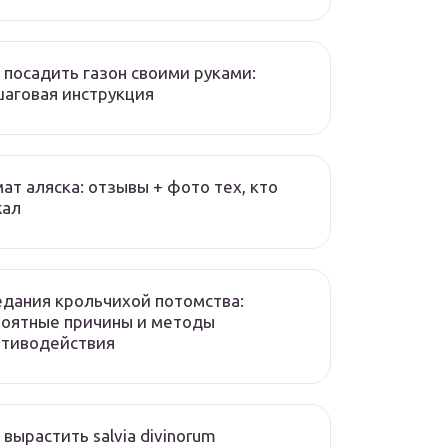
 посадить газон своими руками:
аговая инструкция
ат аляска: отзывы + фото тех, кто
жал
дания крольчихой потомства:
роятные причины и методы
отиводействия
 вырастить salvia divinorum