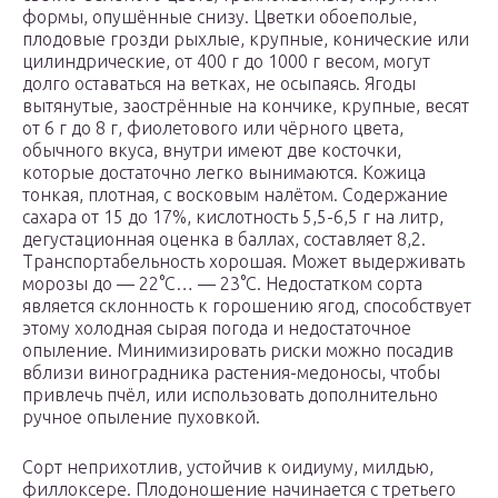
формы, опушённые снизу. Цветки обоеполые,
плодовые грозди рыхлые, крупные, конические или
цилиндрические, от 400 г до 1000 г весом, могут
долго оставаться на ветках, не осыпаясь. Ягоды
вытянутые, заострённые на кончике, крупные, весят
от 6 г до 8 г, фиолетового или чёрного цвета,
обычного вкуса, внутри имеют две косточки,
которые достаточно легко вынимаются. Кожица
тонкая, плотная, с восковым налётом. Содержание
сахара от 15 до 17%, кислотность 5,5-6,5 г на литр,
дегустационная оценка в баллах, составляет 8,2.
Транспортабельность хорошая. Может выдерживать
морозы до — 22°С… — 23°С. Недостатком сорта
является склонность к горошению ягод, способствует
этому холодная сырая погода и недостаточное
опыление. Минимизировать риски можно посадив
вблизи виноградника растения-медоносы, чтобы
привлечь пчёл, или использовать дополнительно
ручное опыление пуховкой.
Сорт неприхотлив, устойчив к оидиуму, милдью,
филлоксере. Плодоношение начинается с третьего