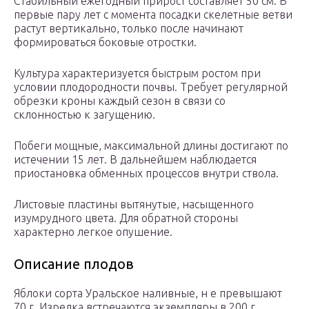
Стабильный ежегодный прирост составляет 50 см. В
первые пару лет с момента посадки скелетные ветви
растут вертикально, только после начинают
формироваться боковые отростки.
Культура характеризуется быстрым ростом при
условии плодородности почвы. Требует регулярной
обрезки кроны каждый сезон в связи со
склонностью к загущению.
Побеги мощные, максимальной длины достигают по
истечении 15 лет. В дальнейшем наблюдается
приостановка обменных процессов внутри ствола.
Листовые пластины вытянутые, насыщенного
изумрудного цвета. Для обратной стороны
характерно легкое опушение.
Описание плодов
Яблоки сорта Уральское наливные, н е превышают
70 г. Изредка встречаются экземпляры в 200 г,