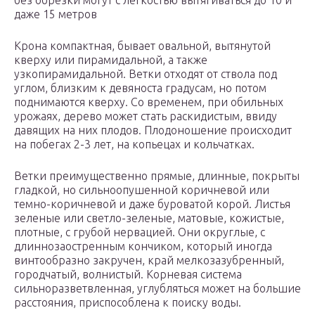
без обрезки могут с легкостью вытягиваться до 10 и
даже 15 метров
Крона компактная, бывает овальной, вытянутой
кверху или пирамидальной, а также
узкопирамидальной. Ветки отходят от ствола под
углом, близким к девяноста градусам, но потом
поднимаются кверху. Со временем, при обильных
урожаях, дерево может стать раскидистым, ввиду
давящих на них плодов. Плодоношение происходит
на побегах 2-3 лет, на копьецах и кольчатках.
Ветки преимущественно прямые, длинные, покрыты
гладкой, но сильноопушенной коричневой или
темно-коричневой и даже буроватой корой. Листья
зеленые или светло-зеленые, матовые, кожистые,
плотные, с грубой нервацией. Они округлые, с
длиннозаостренным кончиком, который иногда
винтообразно закручен, край мелкозазубренный,
городчатый, волнистый. Корневая система
сильноразветвленная, углубляться может на большие
расстояния, приспособлена к поиску воды.