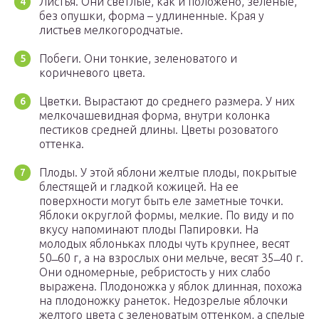
Листья. Они светлые, как и положено, зеленые,
без опушки, форма – удлиненные. Края у
листьев мелкогородчатые.
Побеги. Они тонкие, зеленоватого и
коричневого цвета.
Цветки. Вырастают до среднего размера. У них
мелкочашевидная форма, внутри колонка
пестиков средней длины. Цветы розоватого
оттенка.
Плоды. У этой яблони желтые плоды, покрытые
блестящей и гладкой кожицей. На ее
поверхности могут быть еле заметные точки.
Яблоки округлой формы, мелкие. По виду и по
вкусу напоминают плоды Папировки. На
молодых яблоньках плоды чуть крупнее, весят
50 ̶ 60 г, а на взрослых они мельче, весят 35 ̶ 40 г.
Они одномерные, ребристость у них слабо
выражена. Плодоножка у яблок длинная, похожа
на плодоножку ранеток. Недозрелые яблочки
желтого цвета с зеленоватым оттенком, а спелые