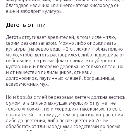
благодаря наличию «лишнего» атома кислорода он
еще и взбодрит культуры.
Деготь от тли
Деготь отпугивает вредителей, в том числе – тлю,
своим резким запахом. Можно либо опрыскивать
культуры (на ведро воды – 2 ст. ложки + обязательно
мыло, чтобы деготь растворился), либо подвешивают
небольшие открытые флакончики. Это убережет
кустарники и плодовые деревья не только от тли, но
и от нашествия пилильщиков, огневки,
долгоносиков, паутинных клещей, боярышницы,
всевозможных мух.
Но и борьба с тлей березовым дегтем должна вестись
с умом: эта сильнопахнущая эмульсия отпугнет не
только «плохих», но и «хороших» насекомых, то есть –
опылителей. Поэтому дегтем опрыскивают растения
либо до цветения, либо после цветения. А чем
обработать от тли народными средствами во время