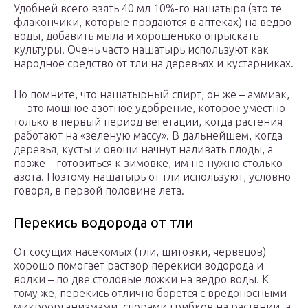
Удобней всего взять 40 мл 10%-го нашатыря (это те
флакончики, которые продаются в аптеках) на ведро
воды, добавить мыла и хорошенько опрыскать
культуры. Очень часто нашатырь используют как
народное средство от тли на деревьях и кустарниках.
Но помните, что нашатырный спирт, он же – аммиак,
— это мощное азотное удобрение, которое уместно
только в первый период вегетации, когда растения
работают на «зеленую массу». В дальнейшем, когда
деревья, кусты и овощи начнут наливать плоды, а
позже – готовиться к зимовке, им не нужно столько
азота. Поэтому нашатырь от тли используют, условно
говоря, в первой половине лета.
Перекись водорода от тли
От сосущих насекомых (тли, щитовки, червецов)
хорошо помогает раствор перекиси водорода и
водки – по две столовые ложки на ведро воды. К
тому же, перекись отлично борется с вредоносными
микроорганизмами, спорами грибков на растении, а