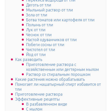
Перекись водорода от тли
Деготь от тли
Мыльный раствор от тли
Зола от тли
Ботва томатов или картофеля от тли
Полынь от тли
Лук от тли
Чеснок от тли
Настой одуванчиков от тли
Побеги сосны от тли
Чистотел от тли
Йод от тли
Как разводить
Приготовление раствора с
хозяйственным или дегтярным мылом
Раствор со стиральным порошком
Какие растения можно обрабатывать
Помогает ли нашатырный спирт избавится от
тли
Приготовление раствора
Эффективные рецепты
В разбавленном виде
С мылом