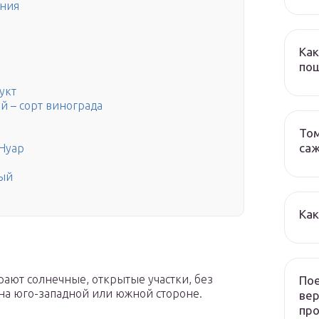
ния
Как
пош
укт
 – сорт винограда
Том
са
 Нуар
ный
Как
ают солнечные, открытые участки, без
Пое
 на юго-западной или южной стороне.
ве
пр