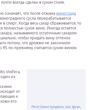
r почти всегда сделан в сухом стиле.
но означает, что после отжима
винограда
виноградного сусла перерабатывается
в спирт. Когда весь сахар сбраживается, то
ся полностью сухое вино. Иногда остается
сахара, называемого остаточным сахаром
пециально, чтобы придать вину оттенок
 быть потому, что дрожжи не закончили
р RS по-прежнему считается сухим вином.
is Vinifera,
 один из
нскими
исходит от
ылающих к
охожи его
Pinot (пино гриджио, гри, фран,