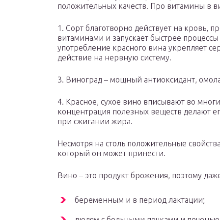
положительных качеств. Про витамины в ви
1. Сорт благотворно действует на кровь, 
витаминами и запускает быстрее процессы 
употребление красного вина укрепляет с
действие на нервную систему.
3. Виноград – мощный антиоксидант, омо
4. Красное, сухое вино вписывают во многи
концентрация полезных веществ делают е
при сжигании жира.
Несмотря на столь положительные свойства 
который он может принести.
Вино – это продукт брожения, поэтому даж
беременным и в период лактации;
людям с больными почками и печенью