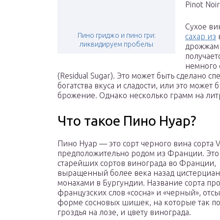
Pinot Noi
Сухое ви
Пино гриджо и пино гри:
сахар из
ликвидируем пробелы
дрожжами 
получает
немного 
(Residual Sugar). Это может быть сделано с
богатства вкуса и сладости, или это может
брожение. Однако несколько грамм на лит
Что такое Пино Нуар?
Пино Нуар — это сорт черного вина сорта Vit
предположительно родом из Франции. Это
старейших сортов винограда во Франции,
выращенный более века назад цистерциа
монахами в Бургундии. Название сорта про
французских слов «сосна» и «черный», отс
форме сосновых шишек, на которые так п
гроздья на лозе, и цвету винограда.