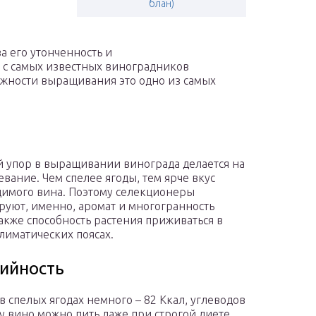
блан)
а его утонченность и
н с самых известных виноградников
ожности выращивания это одно из самых
 упор в выращивании винограда делается на
евание. Чем спелее ягоды, тем ярче вкус
имого вина. Поэтому селекционеры
руют, именно, аромат и многогранность
 также способность растения приживаться в
лиматических поясах.
ийность
в спелых ягодах немного – 82 Ккал, углеводов
у вино можно пить даже при строгой диете.