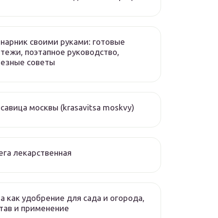
нарник своими руками: готовые
тежи, поэтапное руководство,
лезные советы
савица москвы (krasavitsa moskvy)
ега лекарственная
а как удобрение для сада и огорода,
тав и применение