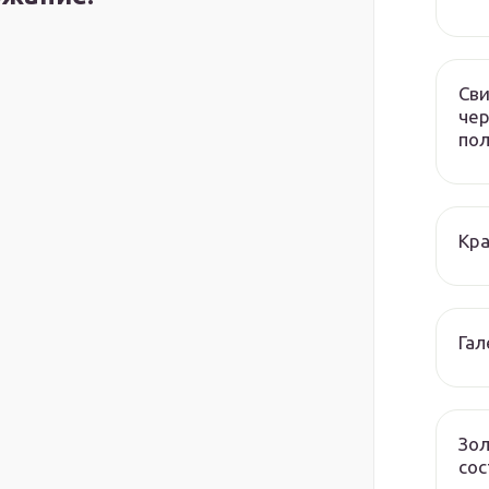
Сви
чер
по
Кра
Гал
Зол
сос