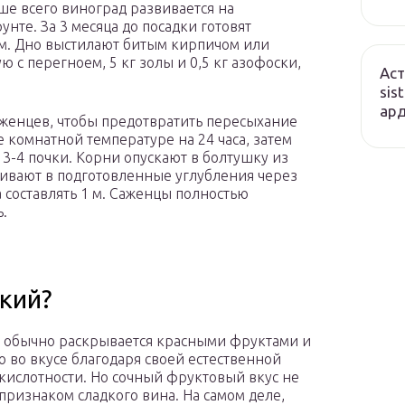
ше всего виноград развивается на
нте. За 3 месяца до посадки готовят
 м. Дно выстилают битым кирпичом или
 с перегноем, 5 кг золы и 0,5 кг азофоски,
Аст
sis
ард
аженцев, чтобы предотвратить пересыхание
 комнатной температуре на 24 часа, затем
3-4 почки. Корни опускают в болтушку из
живают в подготовленные углубления через
составлять 1 м. Саженцы полностью
.
дкий?
ir обычно раскрывается красными фруктами и
ю во вкусе благодаря своей естественной
кислотности. Но сочный фруктовый вкус не
 признаком сладкого вина. На самом деле,