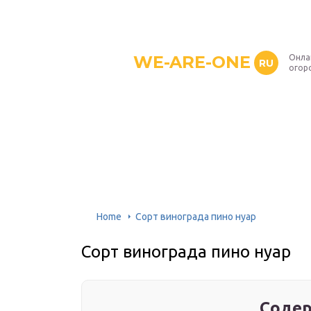
WE-ARE-ONE
Онла
RU
огор
Home
Сорт винограда пино нуар
Сорт винограда пино нуар
Содер