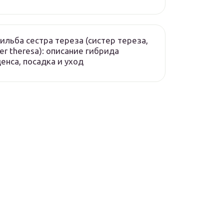
ильба сестра тереза (систер тереза,
ter theresa): описание гибрида
енса, посадка и уход