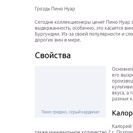
Гроздь Пино Нуар
Сегодня коллекционеры ценят Пино Нуар з
выдержанность, особенно, это касается ви
Бургундии. Из-за своей популярности и сл
дорогих вин в мире.
Свойства
Основной
его вызр
производ
культиви
вкуса, а
разных к
Калор
Пино гриджо, серый кардинал
Калорий 
также минимальное количество 2 г. Поэтом