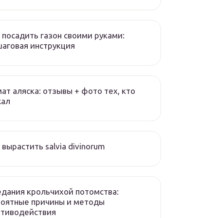
 посадить газон своими руками:
аговая инструкция
ат аляска: отзывы + фото тех, кто
жал
 вырастить salvia divinorum
дания крольчихой потомства:
роятные причины и методы
отиводействия