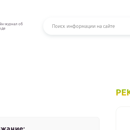
йн-журнал об
оде
РЕ
жание: