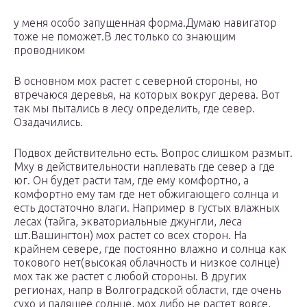
у меня особо запущенная форма.Думаю навигатор
тоже не поможет.В лес только со знающим
проводником
В основном мох растет с северной стороны, но
втречаюся деревья, на которых вокруг дерева. Вот
так мы пытались в лесу определить, где север.
Озадачились.
Подвох действительно есть. Вопрос слишком размыт.
Мху в действительности наплевать где север а где
юг. Он будет расти там, где ему комфортно, а
комфортно ему там где нет обжигающего солнца и
есть достаточно влаги. Например в густых влажных
лесах (тайга, экваториальные джунгли, леса
шт.Вашингтон) мох растет со всех сторон. На
крайнем севере, где постоянно влажно и солнца как
токового нет(высокая облачность и низкое солнце)
мох так же растет с любой стороны. В других
регионах, напр в Волгоградской области, где очень
сухо и палящее солнце, мох либо не растет вовсе,