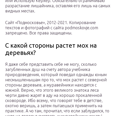
или использую Керхер. Обязательно ограничиваю
разрастание лишайника, оставляя его лишь на самых
видных местах.
Сайт «Подмосковье», 2012-2021. Копирование
текстов и фотографий с сайта pоdmoskоvje.cоm
запрещено. Все права защищены.
С какой стороны растет мох на
деревьях?
Я даже себе представить себе не могу, сколько
загубленных душ на счету автора учебника
природоведения, который поведал однажды юным
несмышленышам про то, что мох растет с северной
стороны деревьев, а муравейники находятся с
южной. Верно, что этого великого знатока леса
черти давно жарят в аду на хорошо прокаленной
сковороде. Ибо всему, что говорят тебе в детстве,
охотно веришь, а затем пытаешься применить на
практике. А чо там, прочитал, что если заблудился, то