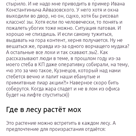
стырило. И не надо мне приводить в пример Ивана
Константиныча Айвазовского. У него хотя и окна
выходили во двор, но он, сцуко, хотя бы рисовал
классно! зы. Хотя если по человечески, то понять и
пожалеть убогих тоже можно. Ситуация патовая. И
хорошо не спиздишь. И если самому тужиться,
выдавать на гора контент, херня получается. Ну не
вешаться же, правда из-за одного ворчащего мудака?
А остальные все лохи и так схавают.зы2. Как
рассказывают люди в теме, в прошлом году из-за
моего стеба в КП даже оперативку собирали, на тему,
«чо это за чмо такое, Кузнецов, который над нами
стебется вечно и палит наши ебанутые и
примитвные пиар акции?!» Наверное скоро бить
соберутся. Когда жара спадет и не в лом из офиса
будет на лифте спуститься))
Где в лесу растёт мох
Это растение можно встретить в каждом лесу. А
предпочтение для произрастания отдаётся: