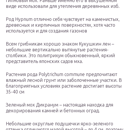
Гипновый мох. Раньше именно его в высушенном
виде использовали для утепления деревянных изб.
Род Hypnum отлично себя чувствует на каменистых,
древесных и кирпичных поверхностях, хотя часто
используется и для создания газонов
Всем грибникам хорошо знаком Кукушкин лен –
небольшие вертикально вытянутые растения-
столбики. Это политрихум обыкновенный, яркий
представитель японских садов мха.
Растения рода Polytrichum commune предпочитают
влажный лесной грунт или заболоченные участки. В
благоприятных условиях растение достигает высоты
35-40 см
Зеленый мох Дикранум – настоящая находка для
декорирования камней и бетонных оград.
Небольшие округлые подушечки ярко-зеленого
оттенка отличаются малой высотой – до 4 см, поэтому