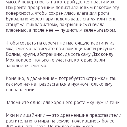
массой поверхность, на которой должен расти мох.
Накройте прозрачным полиэтиленовым пакетом эту
поверхность, чтобы сохранилась влага для роста.
Буквально через пару недель ваша статуя или пень
станут «антиквариатом», покрывшись сначала
плесенью, а после нее — пушистым зеленым мхом.
Чтобы создать на своем пне настоящую картину из
мха, смесью нарисуйте при помощи кисти рисунок.
Волны, круги, абстракцию, да хоть саму Джоконду!
Мох покроет только те участки, которые были
заполнены смесью.
Конечно, в дальнейшем потребуется «стрижка», так
как мох начнет разрастаться в нужном только ему
направлении.
Запомните одно: для хорошего роста мху нужна тень!
Мхи и лишайники — это древнейшие представители
растительного мира на земле, появившиеся более
300 млн. лет назад. Почти все виды мхов