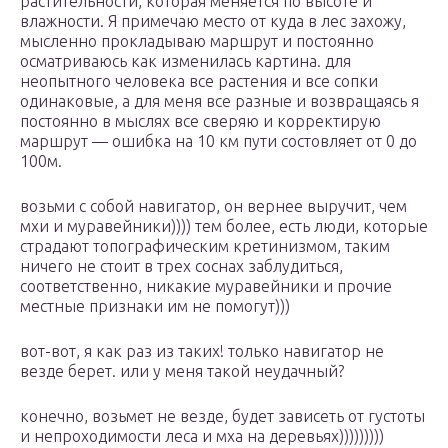
растительности, которая меняется по высоте и
влажности. Я примечаю место от куда в лес захожу,
мысленно прокладываю маршрут и постоянно
осматриваюсь как изменилась картина. для
неопытного человека все растения и все сопки
одинаковые, а для меня все разные и возвращаясь я
постоянно в мыслях все сверяю и корректирую
маршрут — ошибка на 10 км пути состовляет от 0 до
100м.
возьми с собой навигатор, он вернее выручит, чем
мхи и муравейники)))) тем более, есть люди, которые
страдают топографическим кретинизмом, таким
ничего не стоит в трех соснах заблудиться,
соответственно, никакие муравейники и прочие
местные признаки им не помогут)))
вот-вот, я как раз из таких! только навигатор не
везде берет. или у меня такой неудачный?
конечно, возьмет не везде, будет зависеть от густоты
и непроходимости леса и мха на деревьях)))))))))