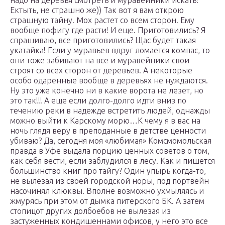
надо на деревья смотреть и муравейники искать!
Ектыть, не страшно же)) Так вот я вам открою
страшную тайну. Мох растет со всем сторон. Ему
вообще пофигу где расти! И еще. Приготовились? Я
спрашиваю, все приготовились? Щас будет такая
укатайка! Если у муравьев вдруг ломается компас, то
они тоже забивают на все и муравейники свои
строят со всех сторон от деревьев. А некоторые
особо одаренные вообще в деревьях не нуждаются.
Ну это уже конечно ни в какие ворота не лезет, но
это так!!! А еще если долго-долго идти вниз по
течению реки в надежде встретить людей, однажды
можно выйти к Карскому морю…К чему я в вас на
ночь глядя веру в преподанные в детстве ценности
убиваю? Да, сегодня моя «любимая» Комсмомольская
правда в Уфе выдала порцию ценных советов о том,
как себя вести, если заблудился в лесу. Как и пишется
большинство книг про тайгу? Один упырь когда-то,
не вылезая из своей городской норы, под портвейн
насочинял клюквы. Вполне возможно ухмыляясь и
жмурясь при этом от дымка питерского БК. А затем
стопицот других долбоебов не вылезая из
застуженных кондишеннами офисов, у него это все