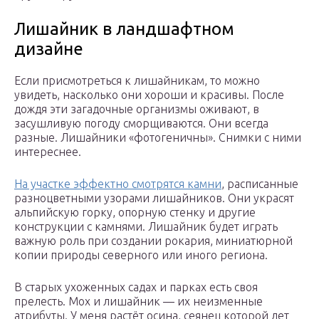
Лишайник в ландшафтном
дизайне
Если присмотреться к лишайникам, то можно
увидеть, насколько они хороши и красивы. После
дождя эти загадочные организмы оживают, в
засушливую погоду сморщиваются. Они всегда
разные. Лишайники «фотогеничны». Снимки с ними
интереснее.
На участке эффектно смотрятся камни
, расписанные
разноцветными узорами лишайников. Они украсят
альпийскую горку, опорную стенку и другие
конструкции с камнями. Лишайник будет играть
важную роль при создании рокария, миниатюрной
копии природы северного или иного региона.
В старых ухоженных садах и парках есть своя
прелесть. Мох и лишайник — их неизменные
атрибуты. У меня растёт осина, сеянец которой лет