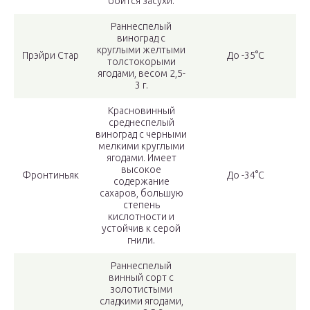
боится засухи.
Раннеспелый
виноград с
круглыми желтыми
Прэйри Стар
До -35°С
толстокорыми
ягодами, весом 2,5-
3 г.
Красновинный
среднеспелый
виноград с черными
мелкими круглыми
ягодами. Имеет
высокое
Фронтиньяк
До -34°С
содержание
сахаров, большую
степень
кислотности и
устойчив к серой
гнили.
Раннеспелый
винный сорт с
золотистыми
сладкими ягодами,