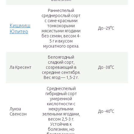
Раннеспелый
среднерослый сорт
с сине-красными
Кишмиш
тонкокорыми
До -29°С
мясистыми ягодами
Юпитер
без семян, весом 4-
5 г и вкусом
мускатного ореха.
Белоягодный
сладкий сорт,
Ла Кресент
созревающий в
До -38°С
середине сентября.
Вес ягод — 1,5-2 г.
Среднеспелый
гибридный сорт
умеренной
кислотности с
Луиза
некрупными
До -40°С
Свенсон
зелеными ягодами,
весом 2,5-3 г.
Устойчив к
болезням, но