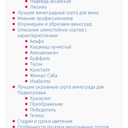
Надежда аксайская
Люсиль
Лучшие виноградные сорта для вина
Мнение профессионалов
Формируем и обрезаем виноград
Описание зимостойких сортов с
характеристиками
Альфа
Кишмиш лучистый
Алешенькин
Буффало
Тасон
Кристалл
Жемчуг Саба
Изабелла
Лучшие укрывные сорта винограда для
Подмосковья
Хризолит
Преображение
Победитель
Гелиос
Стадии и сроки цветения
Особенности посадки неукрывных сортов