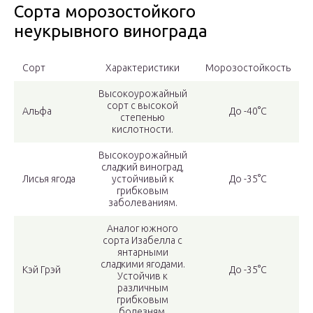
Сорта морозостойкого
неукрывного винограда
Сорт
Характеристики
Морозостойкость
Высокоурожайный
сорт с высокой
Альфа
До -40°С
степенью
кислотности.
Высокоурожайный
сладкий виноград,
Лисья ягода
устойчивый к
До -35°С
грибковым
заболеваниям.
Аналог южного
сорта Изабелла с
янтарными
сладкими ягодами.
Кэй Грэй
До -35°С
Устойчив к
различным
грибковым
болезням.